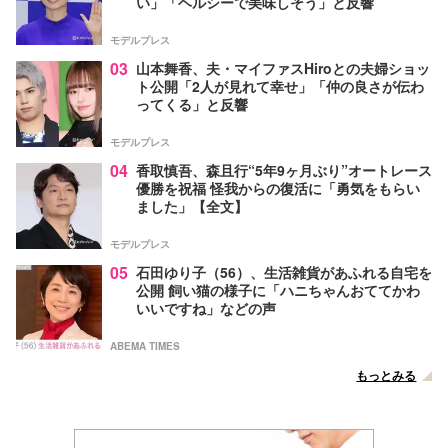
い」「ヘルシーで美味しそう」と反響
モデルプレス
03
山本舞香、夫・マイファスHiroとの夫婦ショッ
ト公開「2人が見れて幸せ」「仲の良さが伝わ
ってくる」と反響
モデルプレス
04
香取慎吾、森且行“5年9ヶ月ぶり”オートレース
優勝を祝福 怪我からの復活に「勇気をもらい
ました」【全文】
モデルプレス
05
石田ゆり子（56）、生活雑貨があふれる自宅を
公開 飼い猫の様子に「ハニちゃんおててかわ
いいですね」などの声
ABEMA TIMES
もっとみる