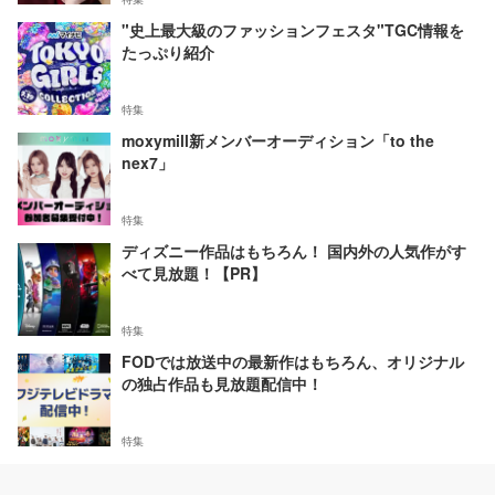
"史上最大級のファッションフェスタ"TGC情報を
たっぷり紹介
特集
moxymill新メンバーオーディション「to the
nex7」
特集
ディズニー作品はもちろん！ 国内外の人気作がす
べて見放題！【PR】
特集
FODでは放送中の最新作はもちろん、オリジナル
の独占作品も見放題配信中！
特集