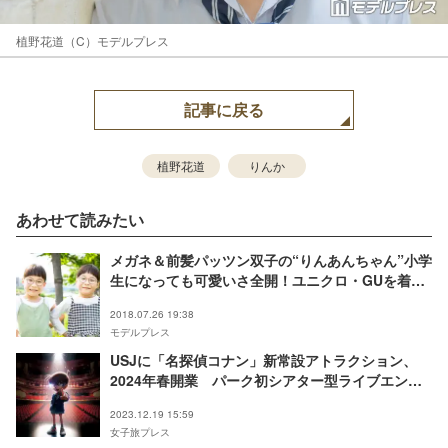
植野花道（C）モデルプレス
記事に戻る
植野花道
りんか
あわせて読みたい
メガネ＆前髪パッツン双子の“りんあんちゃん”小学
生になっても可愛いさ全開！ユニクロ・GUを着回
すおしゃれ番長に
2018.07.26 19:38
モデルプレス
USJに「名探偵コナン」新常設アトラクション、
2024年春開業 パーク初シアター型ライブエンタ
メに
2023.12.19 15:59
女子旅プレス