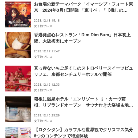
お台場の新テーマパーク「イマーシブ・フォート東
京」2024年3月1日開業 「東リベ」「【推しの
子】」など人気アニメもアトラクション化
2023.12.18 15:18
女子旅プレス
香港発点心レストラン「Dim Dim Sum」日本初上
陸、大阪梅田にオープン
2023.12.17 11:47
女子旅プレス
真っ赤ないちご尽くしのストロベリースイーツビュ
ッフェ、京都センチュリーホテルで開催
2023.12.16 12:33
女子旅プレス
箱根に温泉ホテル「エンリゾート リ・カーヴ箱
根」リブランドオープン サウナ付き大浴場＆地産
地消ビュッフェを満喫
2023.12.15 23:29
女子旅プレス
【ロクシタン】カラフルな世界観でクリスマス気分
8つのコンテンツで特別体験