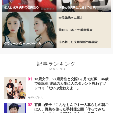
恋人と破局 決断の理由語る
病名公表決断した息子の言葉
寿美花代さん死去
元TBS山本アナ 離婚発表
冷め切った夫婦関係の修復法
グラマーツインハーフ作り方
記事ランキング
RANKING
01
15歳女子、27歳男性と交際1ヶ月で妊娠…36歳
で孫誕生 波乱の人生に人気タレント思わずツ
ッコミ「だいぶ危ねえよ！」
モデルプレス
02
有働由美子「こんなもんです一人暮らしの朝ご
はん」野菜を使った手料理公開「作ってみた