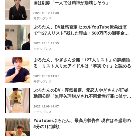
画は削除「一人では精神が崩壊しそう」
2023.12.12 11:38
モデルプレス
ぷろたん、DV疑惑否定 ヒカルYouTube緊急出演
で“127人リスト”残した理由・500万円の謝罪金な
ど説明
2023.12.11 12:55
モデルプレス
ぷろたん、やぎさん公開「127人リスト」の詳細語
る リスト入り元アイドルは「事実です」と認める
2023.12.10 14:37
モデルプレス
ぷろたんのDV・浮気暴露、元恋人やぎさんが証拠
動画公開「無理矢理脱がされ不同意性行罪に値する
事もありました」
2023.12.09 14:07
モデルプレス
YouTuberぷろたん、最高月収告白 現在は全盛期の
5分の1に減額