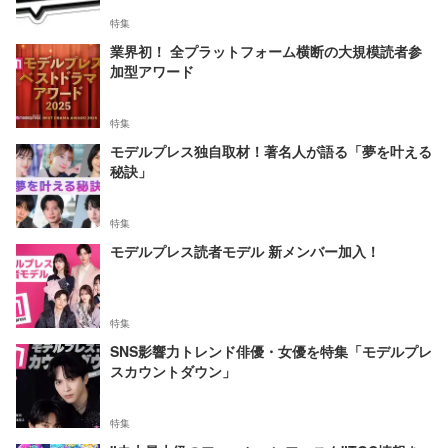
特集
業界初！ 全プラットフォーム横断の大規模読者参
加型アワード
特集
モデルプレス独自取材！著名人が語る「夢を叶える
秘訣」
特集
モデルプレス読者モデル 新メンバー加入！
特集
SNS影響力トレンド俳優・女優を特集「モデルプレ
スカウントダウン」
特集