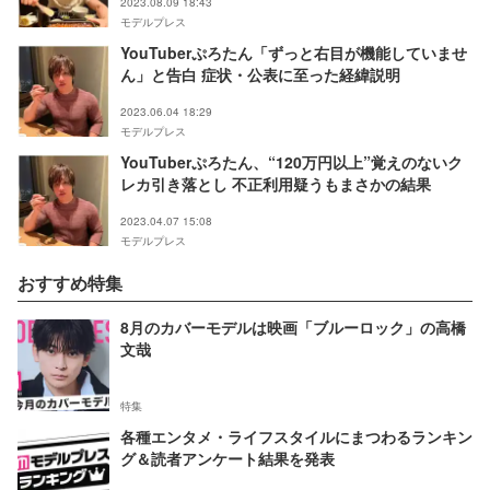
2023.08.09 18:43
モデルプレス
YouTuberぷろたん「ずっと右目が機能していませ
ん」と告白 症状・公表に至った経緯説明
2023.06.04 18:29
モデルプレス
YouTuberぷろたん、“120万円以上”覚えのないク
レカ引き落とし 不正利用疑うもまさかの結果
2023.04.07 15:08
モデルプレス
おすすめ特集
8月のカバーモデルは映画「ブルーロック」の高橋
文哉
特集
各種エンタメ・ライフスタイルにまつわるランキン
グ＆読者アンケート結果を発表