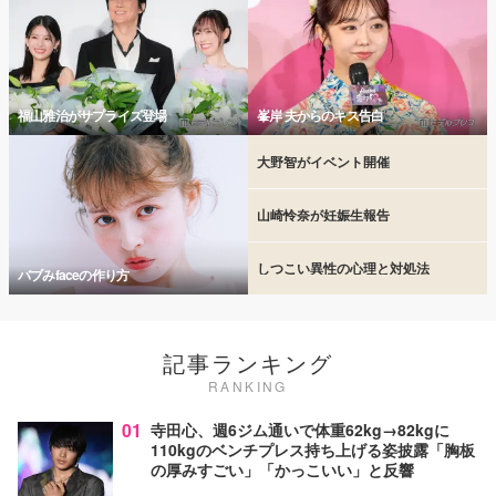
福山雅治がサプライズ登場
峯岸 夫からのキス告白
大野智がイベント開催
山崎怜奈が妊娠生報告
しつこい異性の心理と対処法
バブみfaceの作り方
記事ランキング
RANKING
01
寺田心、週6ジム通いで体重62kg→82kgに
110kgのベンチプレス持ち上げる姿披露「胸板
の厚みすごい」「かっこいい」と反響