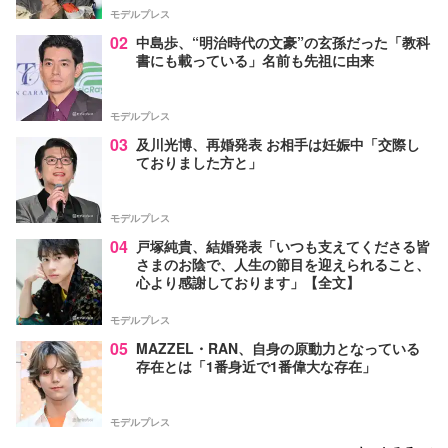
モデルプレス
02
中島歩、“明治時代の文豪”の玄孫だった「教科
書にも載っている」名前も先祖に由来
モデルプレス
03
及川光博、再婚発表 お相手は妊娠中「交際し
ておりました方と」
モデルプレス
04
戸塚純貴、結婚発表「いつも支えてくださる皆
さまのお陰で、人生の節目を迎えられること、
心より感謝しております」【全文】
モデルプレス
05
MAZZEL・RAN、自身の原動力となっている
存在とは「1番身近で1番偉大な存在」
モデルプレス