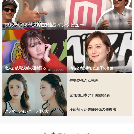
ブルーノマーズWEB独占インタビュー
恋人と破局 決断の理由語る
病名公表決断した息子の言葉
寿美花代さん死去
元TBS山本アナ 離婚発表
冷め切った夫婦関係の修復法
グラマーツインハーフ作り方