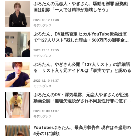
ぷろたんの元恋人・やぎさん、騒動を謝罪 証拠動
画は削除「一人では精神が崩壊しそう」
2023.12.12 11:38
モデルプレス
ぷろたん、DV疑惑否定 ヒカルYouTube緊急出演
で“127人リスト”残した理由・500万円の謝罪金な
ど説明
2023.12.11 12:55
モデルプレス
ぷろたん、やぎさん公開「127人リスト」の詳細語
る リスト入り元アイドルは「事実です」と認める
2023.12.10 14:37
モデルプレス
ぷろたんのDV・浮気暴露、元恋人やぎさんが証拠
動画公開「無理矢理脱がされ不同意性行罪に値する
事もありました」
2023.12.09 14:07
モデルプレス
YouTuberぷろたん、最高月収告白 現在は全盛期の
5分の1に減額