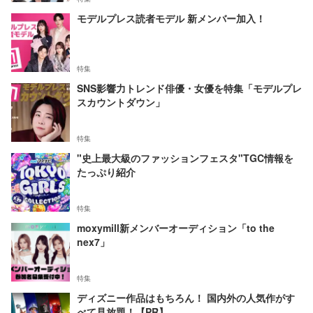
モデルプレス読者モデル 新メンバー加入！
特集
SNS影響力トレンド俳優・女優を特集「モデルプレ
スカウントダウン」
特集
"史上最大級のファッションフェスタ"TGC情報を
たっぷり紹介
特集
moxymill新メンバーオーディション「to the
nex7」
特集
ディズニー作品はもちろん！ 国内外の人気作がす
べて見放題！【PR】