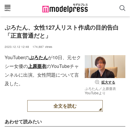
ぷろたん、女性127人リスト作成の目的告白
「正直普通だと」
2023.12.12 12:48
174,887
views
YouTuberの
ぷろたん
が10日、元セク
シー女優の
上原亜衣
のYouTubeチャ
ンネルに出演。女性問題について言
拡大する
及した。
ぷろたん／上原亜衣
YouTubeより
全文を読む
あわせて読みたい