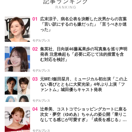
記事ランキング
RANKING
01
広末涼子、病名公表を決断した次男からの言葉
「言い訳にするのも嫌だった」「言うべきか迷
った」
モデルプレス
02
集英社、日向坂46藤嶌果歩の写真集を巡り声明
発表 注意喚起も「必要に応じて法的措置を含
む対応を検討」
モデルプレス
03
元ME:I飯田栞月、ミュージカル初出演「この上
ない喜びとともに大変光栄」4年ぶり上演「フ
ァントム」城田優らキャスト発表
モデルプレス
04
辻希美、コストコでショッピングカートに座る
次女・夢空（ゆめあ）ちゃんの姿公開「乗りこ
なしてる感じが可愛すぎ」「成長を感じる」の
声
モデルプレス