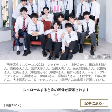
「男子高生ミスターコン2023」ファイナリスト（上段左から）田口凛太朗さ
ん、高橋拳大さん、浅野天帝さん、池田大志さん、佐久間魁生さん、武田愁
さん、辻奏音さん（中段左から）川端輝さん、植野花道さん、ケイト・アレ
ックスさん、石田廉さん、伊藤航さん、澤柳颯人さん（下段中央）工藤花維
さん、大上拓真さん（C）モデルプレス／※浅野さんは出場を辞退している。
スクロールすると次の画像が表示されます
記事に戻る
( 画像12/17 )