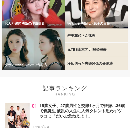
恋人と破局 決断の理由語る
病名公表決断した息子の言葉
寿美花代さん死去
元TBS山本アナ 離婚発表
冷め切った夫婦関係の修復法
グラマーツインハーフ作り方
記事ランキング
RANKING
01
15歳女子、27歳男性と交際1ヶ月で妊娠…36歳
で孫誕生 波乱の人生に人気タレント思わずツ
ッコミ「だいぶ危ねえよ！」
モデルプレス