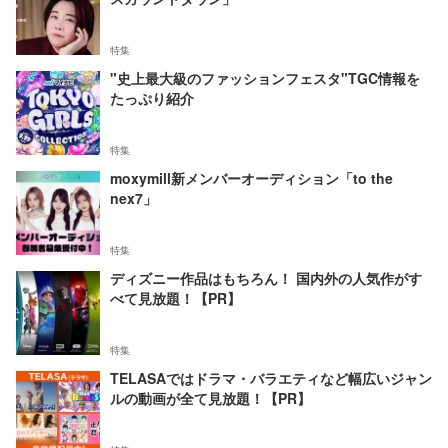
特集
"史上最大級のファッションフェスタ"TGC情報を
たっぷり紹介
特集
moxymill新メンバーオーディション「to the
nex7」
特集
ディズニー作品はもちろん！ 国内外の人気作がす
べて見放題！【PR】
特集
TELASAではドラマ・バラエティなど幅広いジャン
ルの動画が全て見放題！【PR】