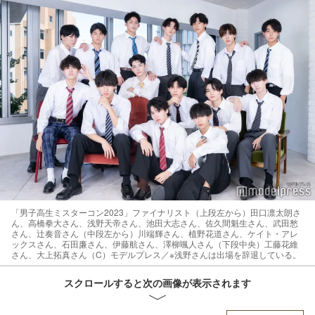
「男子高生ミスターコン2023」ファイナリスト（上段左から）田口凛太朗さ
ん、高橋拳大さん、浅野天帝さん、池田大志さん、佐久間魁生さん、武田愁
さん、辻奏音さん（中段左から）川端輝さん、植野花道さん、ケイト・アレ
ックスさん、石田廉さん、伊藤航さん、澤柳颯人さん（下段中央）工藤花維
さん、大上拓真さん（C）モデルプレス／※浅野さんは出場を辞退している。
スクロールすると次の画像が表示されます