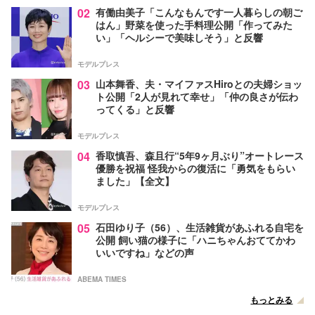
02
有働由美子「こんなもんです一人暮らしの朝ご
はん」野菜を使った手料理公開「作ってみた
い」「ヘルシーで美味しそう」と反響
モデルプレス
03
山本舞香、夫・マイファスHiroとの夫婦ショッ
ト公開「2人が見れて幸せ」「仲の良さが伝わ
ってくる」と反響
モデルプレス
04
香取慎吾、森且行“5年9ヶ月ぶり”オートレース
優勝を祝福 怪我からの復活に「勇気をもらい
ました」【全文】
モデルプレス
05
石田ゆり子（56）、生活雑貨があふれる自宅を
公開 飼い猫の様子に「ハニちゃんおててかわ
いいですね」などの声
ABEMA TIMES
もっとみる