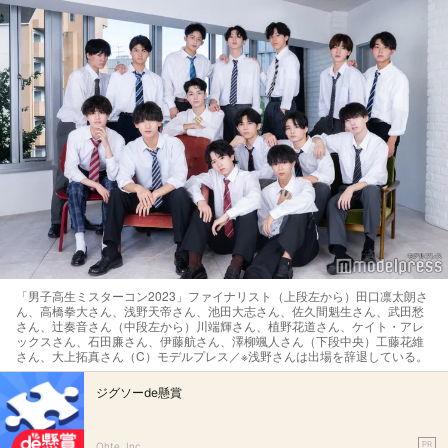
「男子高生ミスターコン2023」ファイナリスト（上段左から）田口凛太朗さ
ん、高橋拳大さん、浅野天帝さん、池田大志さん、佐久間魁生さん、武田愁
さん、辻奏音さん（中段左から）川端輝さん、植野花道さん、ケイト・アレ
ックスさん、石田廉さん、伊藤航さん、澤柳颯人さん（下段中央）工藤花維
さん、大上拓真さん（C）モデルプレス／※浅野さんは出場を辞退している。
ジグソーde懸賞
PR
Ohte, Inc.