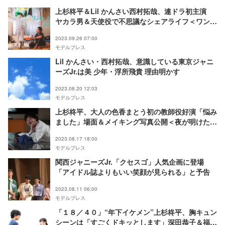
上杉柊平＆Lil かんさい西村拓哉、連ドラ初主演
ヤカラ男＆天使役で不思議なシェアライフ＜ワンル
ームエンジェル＞
2023.09.26 07:00
モデルプレス
Lil かんさい・西村拓哉、意識している東京ジャニ
ーズJr.は美 少年・浮所飛貴 理由明かす
2023.08.20 12:03
モデルプレス
上杉柊平、大人の色香まとう初の教師役好演「悩み
ました」場面＆メイキング写真公開＜夜が明けた
ら、いちばんに君に会いにいく＞
2023.08.17 18:00
モデルプレス
関西ジャニーズJr.「クセスゴ」人気企画に登場
「アイドル誌よりもいい笑顔が見られる」と予告
2023.08.11 06:00
モデルプレス
「１８／４０」“年下イケメン”上杉柊平、胸キュン
シーンは「すごくドキッとします」深田恭子＆福原