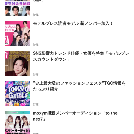
特集
モデルプレス読者モデル 新メンバー加入！
特集
SNS影響力トレンド俳優・女優を特集「モデルプレ
スカウントダウン」
特集
"史上最大級のファッションフェスタ"TGC情報を
たっぷり紹介
特集
moxymill新メンバーオーディション「to the
nex7」