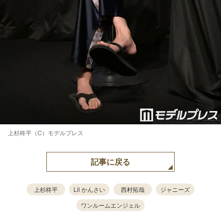
上杉柊平（C）モデルプレス
記事に戻る
上杉柊平
Lil かんさい
西村拓哉
ジャニーズ
ワンルームエンジェル