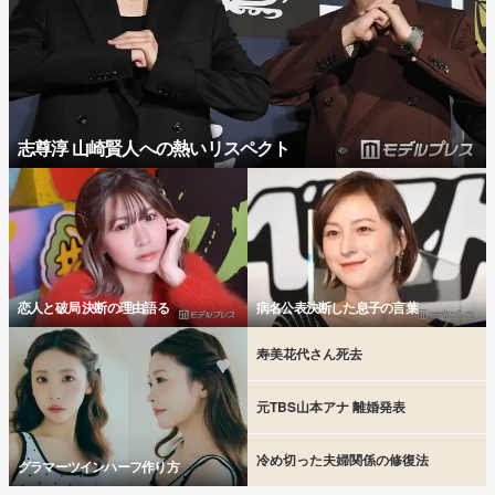
志尊淳 山崎賢人への熱いリスペクト
恋人と破局 決断の理由語る
病名公表決断した息子の言葉
寿美花代さん死去
元TBS山本アナ 離婚発表
冷め切った夫婦関係の修復法
グラマーツインハーフ作り方