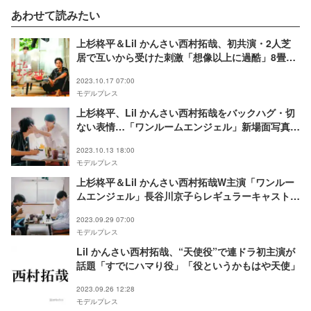
あわせて読みたい
上杉柊平＆Lil かんさい西村拓哉、初共演・2人芝
居で互いから受けた刺激「想像以上に過酷」8畳一
間で連日12時間撮影＜「ワンルームエンジェル」
2023.10.17 07:00
インタビュー＞
モデルプレス
上杉柊平、Lil かんさい西村拓哉をバックハグ・切
ない表情…「ワンルームエンジェル」新場面写真・
エンディング主題歌版予告解禁
2023.10.13 18:00
モデルプレス
上杉柊平＆Lil かんさい西村拓哉W主演「ワンルー
ムエンジェル」長谷川京子らレギュラーキャスト・
場面写真解禁
2023.09.29 07:00
モデルプレス
Lil かんさい西村拓哉、“天使役”で連ドラ初主演が
話題「すでにハマり役」「役というかもはや天使」
2023.09.26 12:28
モデルプレス