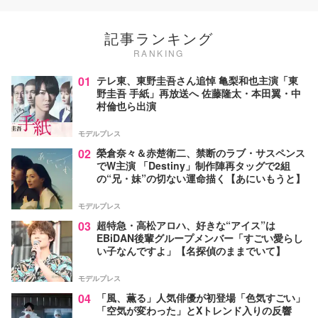
記事ランキング
RANKING
01
テレ東、東野圭吾さん追悼 亀梨和也主演「東
野圭吾 手紙」再放送へ 佐藤隆太・本田翼・中
村倫也ら出演
モデルプレス
02
榮倉奈々＆赤楚衛二、禁断のラブ・サスペンス
でW主演 「Destiny」制作陣再タッグで2組
の“兄・妹”の切ない運命描く【あにいもうと】
モデルプレス
03
超特急・高松アロハ、好きな“アイス”は
EBiDAN後輩グループメンバー「すごい愛らし
い子なんですよ」【名探偵のままでいて】
モデルプレス
04
「風、薫る」人気俳優が初登場「色気すごい」
「空気が変わった」とXトレンド入りの反響