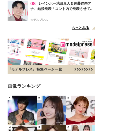
08
レインボー池田直人＆佐藤佳奈ア
ナ、結婚発表「コント内で発表させてい
ただきました」読売テレビ退社は生活拠
点変更のため
モデルプレス
もっとみる
画像ランキング
1
2
3
4
5
6