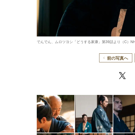
でんでん、ムロツヨシ「どうする家康」第39話より（C）NH
前の写真へ