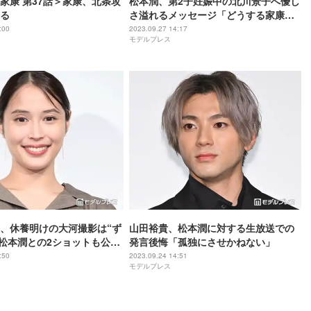
家康 第37話＞家康、北条攻
松本潤、第2子妊娠中の北川景子へ優し
る
さ溢れるメッセージ「どうする家康」
での2ショット公開
:00
2023.09.27 14:17
モデルプレス
、休養明けの大河撮影は“ず
山田裕貴、松本潤に対する生放送での
 松本潤との2ショットも公開
発言後悔「孤独にさせかねない」
て頂きました」
:50
2023.09.24 14:51
モデルプレス