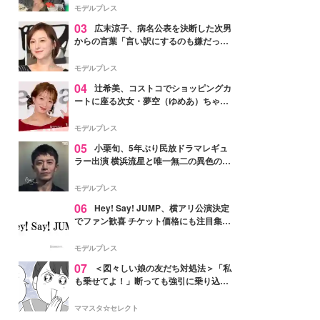
「かっこいい」と反響
モデルプレス
03
広末涼子、病名公表を決断した次男
からの言葉「言い訳にするのも嫌だっ
た」「言うべきか迷った」
モデルプレス
04
辻希美、コストコでショッピングカ
ートに座る次女・夢空（ゆめあ）ちゃん
の姿公開「乗りこなしてる感じが可愛す
ぎ」「成長を感じる」の声
モデルプレス
05
小栗旬、5年ぶり民放ドラマレギュ
ラー出演 横浜流星と唯一無二の異色のバ
ディで初共演【LOST10】
モデルプレス
06
Hey! Say! JUMP、横アリ公演決定
でファン歓喜 チケット価格にも注目集ま
る「激アツ」「平成に戻ったみたい」
モデルプレス
07
＜図々しい娘の友だち対処法＞「私
も乗せてよ！」断っても強引に乗り込ん
でくる友だち【第1話まんが】
ママスタ☆セレクト