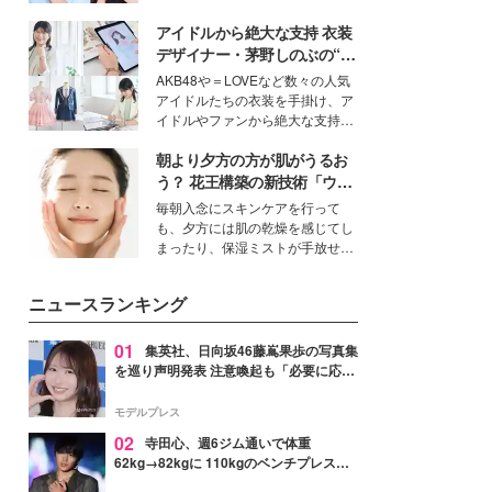
公開。モデルプレスでは、“大のミ
アイドルから絶大な支持 衣装
ニオン好き”という共通点を持つモ
デルの宮城舞と島村雄大の特別対
デザイナー・茅野しのぶの“可
談をお届け！それぞれの視点か
愛い”を作る美学＜「シチズン
AKB48や＝LOVEなど数々の人気
ら、今作ならではの魅力や予想外
クロスシー」インタビュー＞
アイドルたちの衣装を手掛け、ア
の感動をもたらす奥深いストーリ
イドルやファンから絶大な支持を
ーについて熱く語り合ってもらっ
得る、株式会社オサレカンパニー
た。
朝より夕方の方が肌がうるお
取締役兼クリエイティブディレク
ター・茅野しのぶ。一人ひとりの
う？ 花王構築の新技術「ウォ
個性に寄り添い、魅力を引き出す
ーターキャプチャリングスキ
毎朝入念にスキンケアを行って
衣装作りは、多くの女性たちに勇
ン（捕水肌）」がスキンケア
も、夕方には肌の乾燥を感じてし
気と自信を与え続けている。
の常識を変える予感
まったり、保湿ミストが手放せな
いという読者も多いのでは？そん
な美容の常識を大きく変える可能
ニュースランキング
性を秘めた、革新的な「Water
Capturing Skin（ウォーターキャ
プチャリングスキン：捕水肌）」
01
集英社、日向坂46藤嶌果歩の写真集
技術を、花王が構築した。
を巡り声明発表 注意喚起も「必要に応じ
て法的措置を含む対応を検討」
モデルプレス
02
寺田心、週6ジム通いで体重
62kg→82kgに 110kgのベンチプレス持
ち上げる姿披露「胸板の厚みすごい」