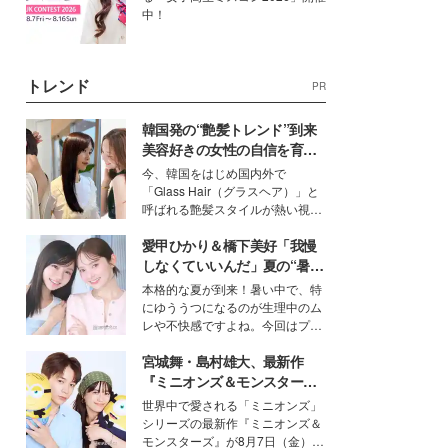
中！
トレンド
PR
韓国発の“艶髪トレンド”到来
美容好きの女性の自信を育む
「ヘアケア事情」って？
今、韓国をはじめ国内外で
「Glass Hair（グラスヘア）」と
呼ばれる艶髪スタイルが熱い視線
を集めています。メイクやファッ
愛甲ひかり＆橋下美好「我慢
ションの完成度を高めるベースと
して、“髪そのものの美しさ”に改
しなくていいんだ」夏の“暑さ
めて注目する人が増えている様
対策”の新しい選択肢とは？
本格的な夏が到来！暑い中で、特
子。今回は、そんな憧れの艶やか
にゆううつになるのが生理中のム
な髪を日常で叶える、美容好きの
レや不快感ですよね。今回はプラ
女性たちのヘアケア事情を紹介し
イベートでも仲良しで旅行好きな
ます。
宮城舞・島村雄大、最新作
モデル・愛甲ひかりさんと橋下美
好さんを迎えて本音で女子会トー
『ミニオンズ＆モンスター
ク。猛暑のお出かけを快適に過ご
ズ』の魅力熱弁 ハチャメチャ
世界中で愛される「ミニオンズ」
すヒントや、2人が感動した夏の
だけじゃない“友情と絆”に感
シリーズの最新作『ミニオンズ＆
生理の新常識にも迫りました。
動
モンスターズ』が8月7日（金）に