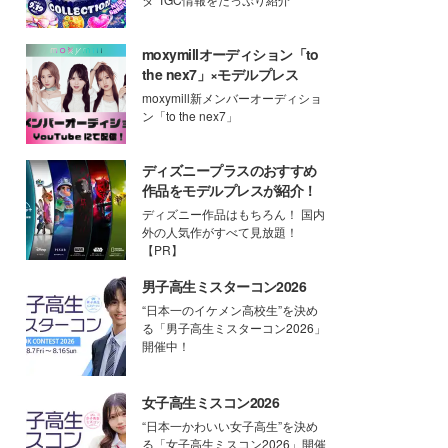
moxymillオーディション「to
the nex7」×モデルプレス
moxymill新メンバーオーディショ
ン「to the nex7」
ディズニープラスのおすすめ
作品をモデルプレスが紹介！
ディズニー作品はもちろん！ 国内
外の人気作がすべて見放題！
【PR】
男子高生ミスターコン2026
“日本一のイケメン高校生”を決め
る「男子高生ミスターコン2026」
開催中！
女子高生ミスコン2026
“日本一かわいい女子高生”を決め
る「女子高生ミスコン2026」開催