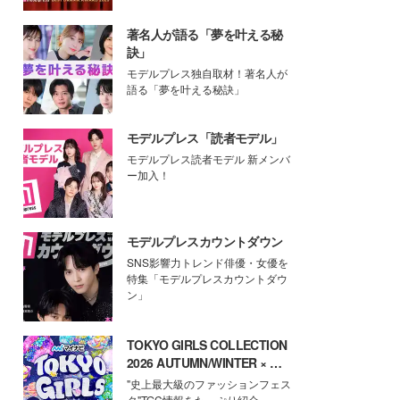
著名人が語る「夢を叶える秘
訣」
モデルプレス独自取材！著名人が
語る「夢を叶える秘訣」
モデルプレス「読者モデル」
モデルプレス読者モデル 新メンバ
ー加入！
モデルプレスカウントダウン
SNS影響力トレンド俳優・女優を
特集「モデルプレスカウントダウ
ン」
TOKYO GIRLS COLLECTION
2026 AUTUMN/WINTER × モ
デルプレス
"史上最大級のファッションフェス
タ"TGC情報をたっぷり紹介