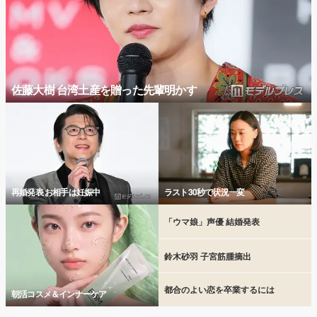
佐藤大樹 台湾土産を贈った先輩明かす
再婚発表 お相手は妊娠中
ラスト30秒で状況一変
「ウマ娘」声優 結婚発表
鈴木砂羽 子宮筋腫摘出
都合のよい恋を卒業するには
朝活コスメ＆インナーケア