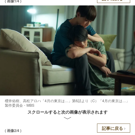
( 画像1/4 )
櫻井佑樹、高松アロハ「4月の東京は…」第6話より（C）「4月の東京は…」
製作委員会・MBS
スクロールすると次の画像が表示されます
記事に戻る
( 画像2/4 )