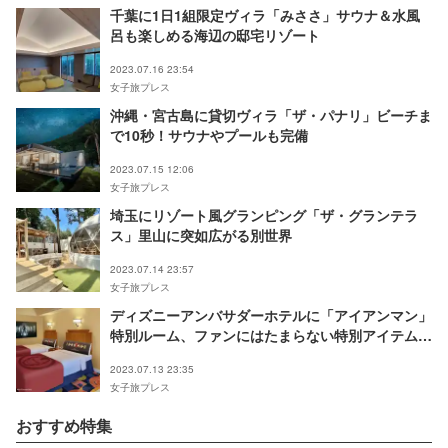
千葉に1日1組限定ヴィラ「みささ」サウナ＆水風
呂も楽しめる海辺の邸宅リゾート
2023.07.16 23:54
女子旅プレス
沖縄・宮古島に貸切ヴィラ「ザ・パナリ」ビーチま
で10秒！サウナやプールも完備
2023.07.15 12:06
女子旅プレス
埼玉にリゾート風グランピング「ザ・グランテラ
ス」里山に突如広がる別世界
2023.07.14 23:57
女子旅プレス
ディズニーアンバサダーホテルに「アイアンマン」
特別ルーム、ファンにはたまらない特別アイテム満
載
2023.07.13 23:35
女子旅プレス
おすすめ特集