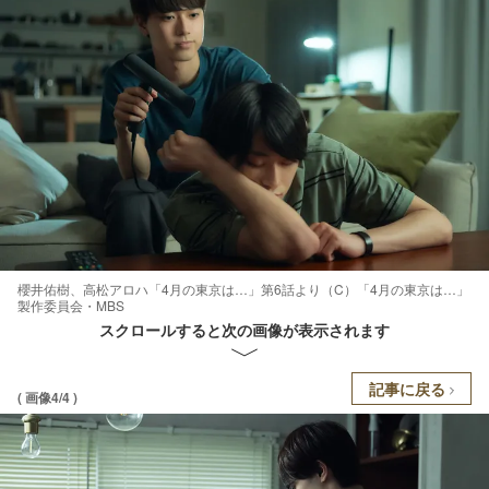
櫻井佑樹、高松アロハ「4月の東京は…」第6話より（C）「4月の東京は…」
製作委員会・MBS
スクロールすると次の画像が表示されます
記事に戻る
( 画像4/4 )