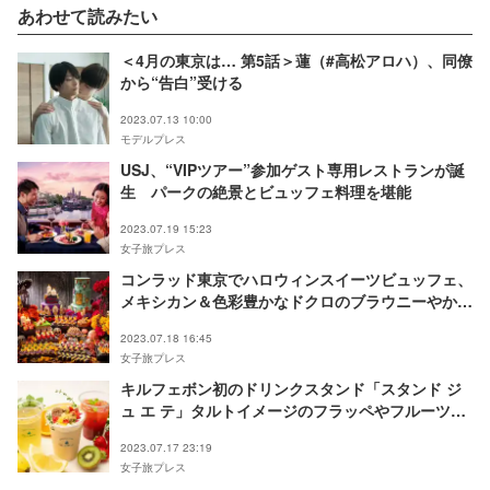
あわせて読みたい
＜4月の東京は… 第5話＞蓮（#高松アロハ）、同僚
から“告白”受ける
2023.07.13 10:00
モデルプレス
USJ、“VIPツアー”参加ゲスト専用レストランが誕
生 パークの絶景とビュッフェ料理を堪能
2023.07.19 15:23
女子旅プレス
コンラッド東京でハロウィンスイーツビュッフェ、
メキシカン＆色彩豊かなドクロのブラウニーやかぼ
ちゃムース
2023.07.18 16:45
女子旅プレス
キルフェボン初のドリンクスタンド「スタンド ジ
ュ エ テ」タルトイメージのフラッペやフルーツテ
ィー
2023.07.17 23:19
女子旅プレス