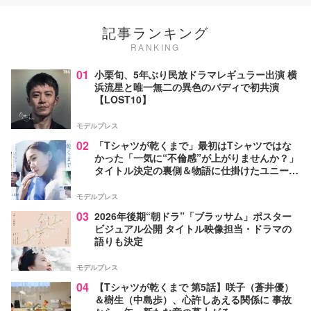
記事ランキング
RANKING
01
小栗旬、5年ぶり民放ドラマレギュラー出演 横
浜流星と唯一無二の異色のバディで初共演
【LOST10】
モデルプレス
02
「Tシャツが乾くまで」最初はTシャツではな
かった「一気に“不倫感”が上がりませんか？」
タイトル決定の裏側＆物語に仕掛けたユニーク
な視点【脚本家・生方美久氏インタビュー】
モデルプレス
03
2026年後期“朝ドラ”「ブラッサム」ポスター
ビジュアル公開 タイトル映像担当・ドラマの
語りも決定
モデルプレス
04
【Tシャツが乾くまで 第5話】咲子（蒼井優）
＆樹生（中島歩）、心許しあえる関係に 事故