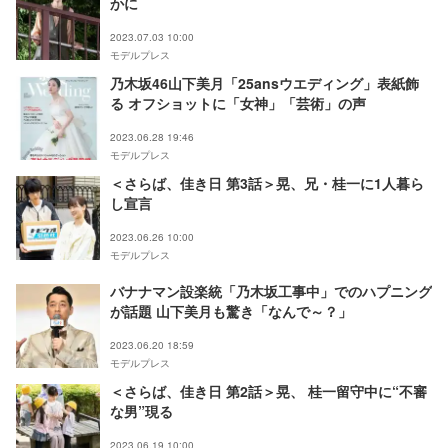
かに
2023.07.03 10:00
モデルプレス
乃木坂46山下美月「25ansウエディング」表紙飾
る オフショットに「女神」「芸術」の声
2023.06.28 19:46
モデルプレス
＜さらば、佳き日 第3話＞晃、兄・桂一に1人暮ら
し宣言
2023.06.26 10:00
モデルプレス
バナナマン設楽統「乃木坂工事中」でのハプニング
が話題 山下美月も驚き「なんで～？」
2023.06.20 18:59
モデルプレス
＜さらば、佳き日 第2話＞晃、 桂一留守中に“不審
な男”現る
2023.06.19 10:00