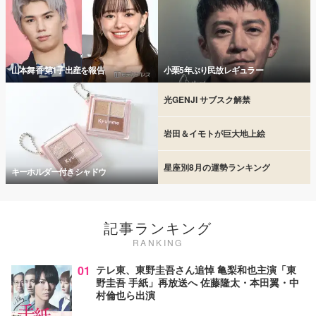
山本舞香 第1子出産を報告
小栗5年ぶり民放レギュラー
光GENJI サブスク解禁
岩田＆イモトが巨大地上絵
星座別8月の運勢ランキング
キーホルダー付きシャドウ
記事ランキング
RANKING
01
テレ東、東野圭吾さん追悼 亀梨和也主演「東
野圭吾 手紙」再放送へ 佐藤隆太・本田翼・中
村倫也ら出演