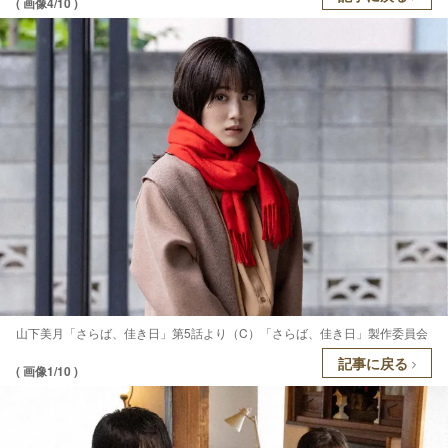
( 画像4/10 )
山下美月「さらば、佳き日」第5話より（C）「さらば、佳き日」製作委員会
記事に戻る
( 画像1/10 )