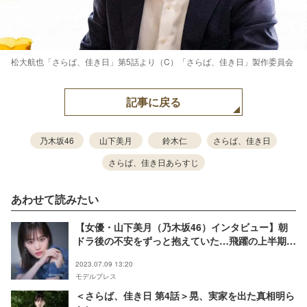
松大航也「さらば、佳き日」第5話より（C）「さらば、佳き日」製作委員会
記事に戻る
乃木坂46
山下美月
鈴木仁
さらば、佳き日
さらば、佳き日あらすじ
あわせて読みたい
【女優・山下美月（乃木坂46）インタビュー】朝
ドラ後の不安をずっと抱えていた…飛躍の上半期で
も「75点」とする理由 ドラマ4期連続レギュラー出
2023.07.09 13:20
演中
モデルプレス
＜さらば、佳き日 第4話＞晃、実家を出た真相明ら