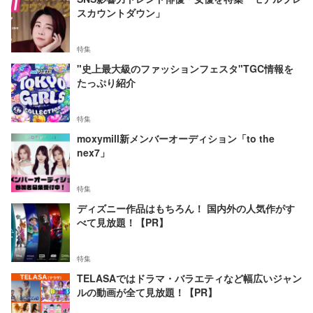
スカウントダウン」
特集
"史上最大級のファッションフェスタ"TGC情報を
たっぷり紹介
特集
moxymill新メンバーオーディション「to the
nex7」
特集
ディズニー作品はもちろん！ 国内外の人気作がす
べて見放題！【PR】
特集
TELASAではドラマ・バラエティなど幅広いジャン
ルの動画が全て見放題！【PR】