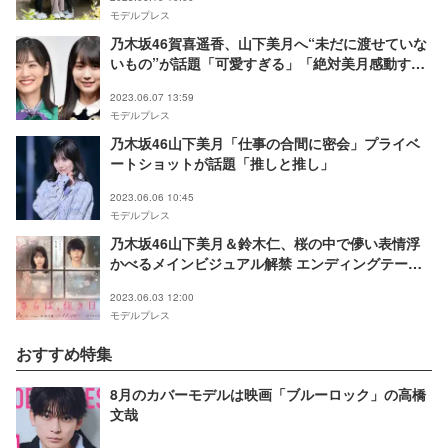
モデルプレス
乃木坂46賀喜遥香、山下美月へ“未だに渡せていな
いもの”が話題「可愛すぎる」「絶対美月感動す
る」
2023.06.07 13:59
モデルプレス
乃木坂46山下美月「仕事の合間に密会」プライベ
ートショットが話題「推しと推し」
2023.06.06 10:45
モデルプレス
乃木坂46山下美月＆鈴木仁、桜の中で儚い表情浮
かべるメインビジュアル解禁 エンディングテーマ
も決定＜さらば、佳き日＞
2023.06.03 12:00
モデルプレス
おすすめ特集
8月のカバーモデルは映画「ブルーロック」の高橋
文哉