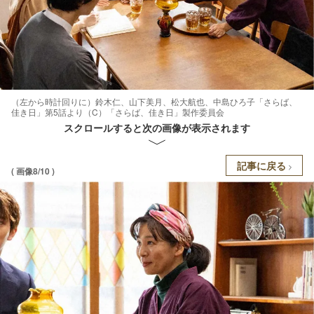
（左から時計回りに）鈴木仁、山下美月、松大航也、中島ひろ子「さらば、
佳き日」第5話より（C）「さらば、佳き日」製作委員会
スクロールすると次の画像が表示されます
記事に戻る
( 画像8/10 )