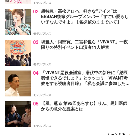
モデルプレス
02
超特急・高松アロハ、好きな“アイス”は
EBiDAN後輩グループメンバー「すごい愛らし
い子なんですよ」【名探偵のままでいて】
モデルプレス
03
堺雅人・阿部寛、二宮和也ら「VIVANT」一夜
限りの特別イベント出演者11人解禁
モデルプレス
04
「VIVANT悪役会議室」潜伏中の新庄に「納豆
我慢できるでしょ？」とツッコミ「VIVANT考
察をする視聴者目線」「私も会議に参加した
い」と話題【ネタバレあり】
モデルプレス
05
【風、薫る 第95回あらすじ】りん、黒川医師
からの意外な提案とは
モデルプレス
もっとみる