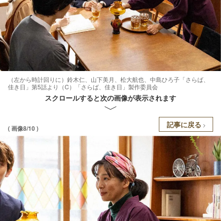
（左から時計回りに）鈴木仁、山下美月、松大航也、中島ひろ子「さらば、
佳き日」第5話より（C）「さらば、佳き日」製作委員会
スクロールすると次の画像が表示されます
記事に戻る
( 画像8/10 )