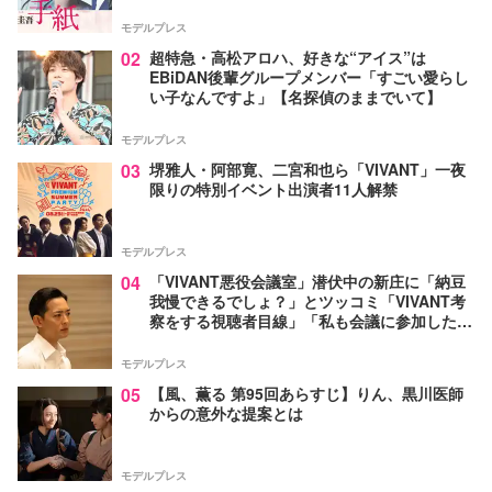
モデルプレス
02
超特急・高松アロハ、好きな“アイス”は
EBiDAN後輩グループメンバー「すごい愛らし
い子なんですよ」【名探偵のままでいて】
モデルプレス
03
堺雅人・阿部寛、二宮和也ら「VIVANT」一夜
限りの特別イベント出演者11人解禁
モデルプレス
04
「VIVANT悪役会議室」潜伏中の新庄に「納豆
我慢できるでしょ？」とツッコミ「VIVANT考
察をする視聴者目線」「私も会議に参加した
い」と話題【ネタバレあり】
モデルプレス
05
【風、薫る 第95回あらすじ】りん、黒川医師
からの意外な提案とは
モデルプレス