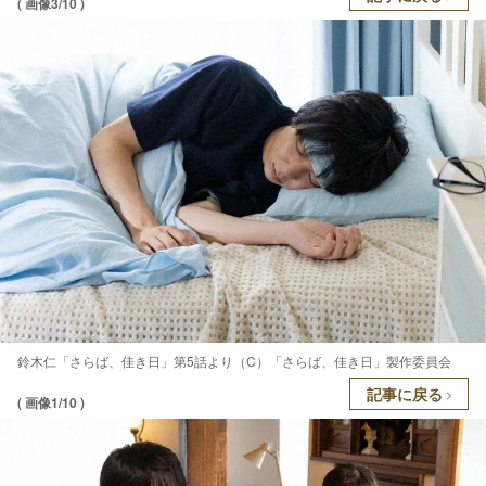
( 画像3/10 )
鈴木仁「さらば、佳き日」第5話より（C）「さらば、佳き日」製作委員会
記事に戻る
( 画像1/10 )