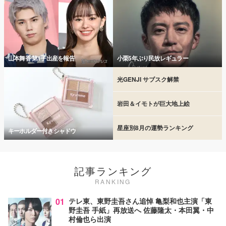
山本舞香 第1子出産を報告
小栗5年ぶり民放レギュラー
光GENJI サブスク解禁
岩田＆イモトが巨大地上絵
星座別8月の運勢ランキング
キーホルダー付きシャドウ
記事ランキング
RANKING
01
テレ東、東野圭吾さん追悼 亀梨和也主演「東
野圭吾 手紙」再放送へ 佐藤隆太・本田翼・中
村倫也ら出演