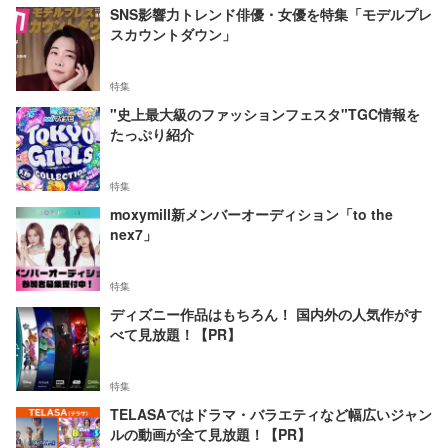
SNS影響力トレンド俳優・女優を特集「モデルプレ
スカウントダウン」
特集
"史上最大級のファッションフェスタ"TGC情報を
たっぷり紹介
特集
moxymill新メンバーオーディション「to the
nex7」
特集
ディズニー作品はもちろん！ 国内外の人気作がす
べて見放題！【PR】
特集
TELASAではドラマ・バラエティなど幅広いジャン
ルの動画が全て見放題！【PR】