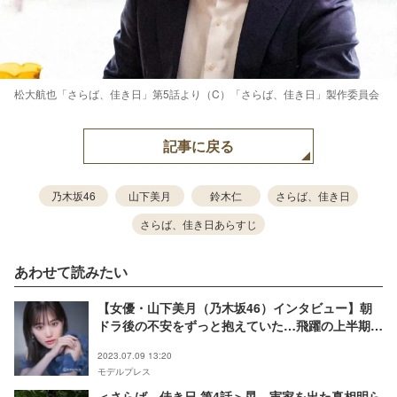
松大航也「さらば、佳き日」第5話より（C）「さらば、佳き日」製作委員会
記事に戻る
乃木坂46
山下美月
鈴木仁
さらば、佳き日
さらば、佳き日あらすじ
あわせて読みたい
【女優・山下美月（乃木坂46）インタビュー】朝
ドラ後の不安をずっと抱えていた…飛躍の上半期で
も「75点」とする理由 ドラマ4期連続レギュラー出
2023.07.09 13:20
演中
モデルプレス
＜さらば、佳き日 第4話＞晃、実家を出た真相明ら