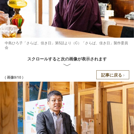
中島ひろ子「さらば、佳き日」第5話より（C）「さらば、佳き日」製作委員
会
スクロールすると次の画像が表示されます
記事に戻る
( 画像9/10 )