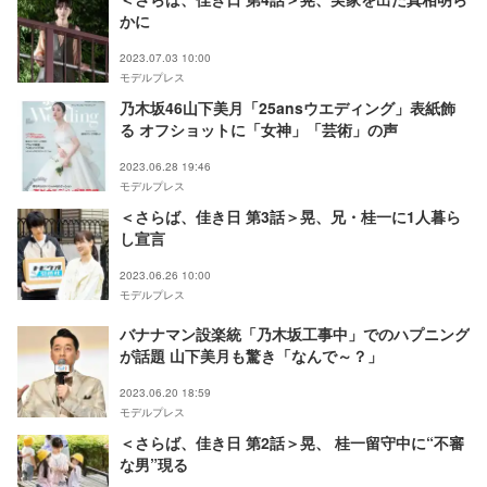
かに
2023.07.03 10:00
モデルプレス
乃木坂46山下美月「25ansウエディング」表紙飾
る オフショットに「女神」「芸術」の声
2023.06.28 19:46
モデルプレス
＜さらば、佳き日 第3話＞晃、兄・桂一に1人暮ら
し宣言
2023.06.26 10:00
モデルプレス
バナナマン設楽統「乃木坂工事中」でのハプニング
が話題 山下美月も驚き「なんで～？」
2023.06.20 18:59
モデルプレス
＜さらば、佳き日 第2話＞晃、 桂一留守中に“不審
な男”現る