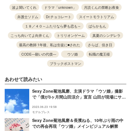
波よ聞いてくれ
ドラマ「unknown」
月読くんの禁断お夜食
弁護士ソドム
Dr.チョコレート
スイートモラトリアム
１８／４０～ふたりなら夢も恋も～
ばらかもん
こっち向いてよ向井くん
トリリオンゲーム
真夏のシンデレラ
最高の教師 1年後、私は生徒に■された
さらば、佳き日
CODE―願いの代償―
ウソ婚
転職の魔王様
ブラックポストマン
あわせて読みたい
Sexy Zone菊池風磨、主演ドラマ「ウソ婚」撮影
で「僕が3ヶ月間山田涼介」宣言 山田が現場にサプ
ライズ潜入
2023.06.23 19:58
モデルプレス
Sexy Zone菊池風磨＆長濱ねる、10年ぶり雨の中
での再会再現「ウソ婚」メインビジュアル解禁