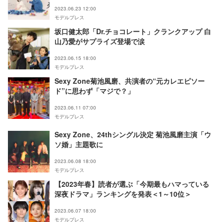
2023.06.23 12:00
モデルプレス
坂口健太郎「Dr.チョコレート」クランクアップ 白
山乃愛がサプライズ登場で涙
2023.06.15 18:00
モデルプレス
Sexy Zone菊池風磨、共演者の“元カレエピソー
ド”に思わず「マジで？」
2023.06.11 07:00
モデルプレス
Sexy Zone、24thシングル決定 菊池風磨主演「ウ
ソ婚」主題歌に
2023.06.08 18:00
モデルプレス
【2023年春】読者が選ぶ「今期最もハマっている
深夜ドラマ」ランキングを発表＜1～10位＞
2023.06.07 18:00
モデルプレス