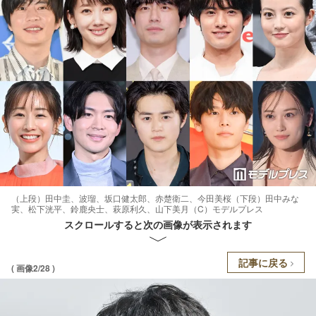
（上段）田中圭、波瑠、坂口健太郎、赤楚衛二、今田美桜（下段）田中みな
実、松下洸平、鈴鹿央士、萩原利久、山下美月（C）モデルプレス
スクロールすると次の画像が表示されます
記事に戻る
( 画像2/28 )