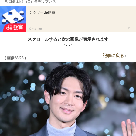
坂口健太郎 （C）モデルプレス
ジグソーde懸賞
PR
Ohte, Inc.
スクロールすると次の画像が表示されます
記事に戻る
( 画像28/28 )