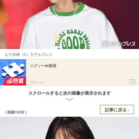
山下幸輝（C）モデルプレス
ジグソーde懸賞
PR
Ohte, Inc.
スクロールすると次の画像が表示されます
記事に戻る
( 画像19/28 )