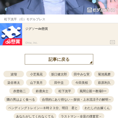
松下洸平 （C）モデルプレス
ジグソーde懸賞
PR
Ohte, Inc.
記事に戻る
波瑠
小芝風花
坂口健太郎
田中みな実
菊池風磨
染谷将太
山下美月
田中圭
今田美桜
萩原利久
赤楚衛二
鈴鹿央士
松下洸平
風間公親ー教場0ー
隣の男はよく食べる
合理的にあり得ない～探偵・上水流涼子の解明～
ペンディングトレイン―８時２３分、明日 君と
わたしのお嫁くん
あなたがしてくれなくても
ラストマン－全盲の捜査官－