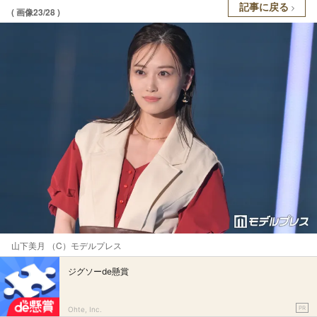
記事に戻る
( 画像23/28 )
山下美月 （C）モデルプレス
ジグソーde懸賞
PR
Ohte, Inc.