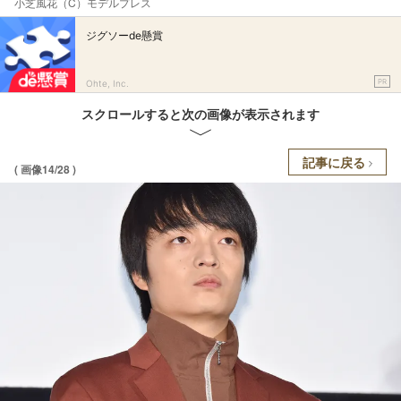
小芝風花（C）モデルプレス
ジグソーde懸賞
PR
Ohte, Inc.
スクロールすると次の画像が表示されます
記事に戻る
( 画像14/28 )