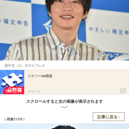
田中圭（C）モデルプレス
ジグソーde懸賞
PR
Ohte, Inc.
スクロールすると次の画像が表示されます
記事に戻る
( 画像21/28 )