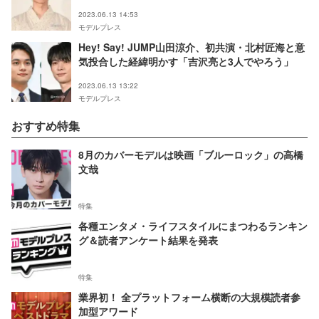
2023.06.13 14:53
モデルプレス
Hey! Say! JUMP山田涼介、初共演・北村匠海と意
気投合した経緯明かす「吉沢亮と3人でやろう」
2023.06.13 13:22
モデルプレス
おすすめ特集
8月のカバーモデルは映画「ブルーロック」の高橋
文哉
特集
各種エンタメ・ライフスタイルにまつわるランキン
グ＆読者アンケート結果を発表
特集
業界初！ 全プラットフォーム横断の大規模読者参
加型アワード