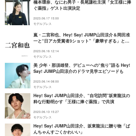
橋本環奈、なにわ男子・長尾謙杜主演「女王様に捧
ぐ薬指」ゲスト出演決定
2023.06.17 15:00
モデルプレス
嵐・二宮和也、Hey! Say! JUMP山田涼介＆岡田准
一と“日アカ受賞者3ショット”「豪華すぎる」と反
響
2023.06.16 12:14
モデルプレス
美 少年・那須雄登、デビューへの“焦り”語る Hey!
Say! JUMP山田涼介のドラマ見学エピソードも
2023.06.14 08:00
モデルプレス
Hey! Say! JUMP山田涼介、“自宅訪問”坂東龍汰の
粋な行動明かす「王様に捧ぐ薬指」で共演
2023.06.13 15:27
モデルプレス
Hey! Say! JUMP山田涼介、坂東龍汰に贈り物「ば
んちゃんすごくかわいい」