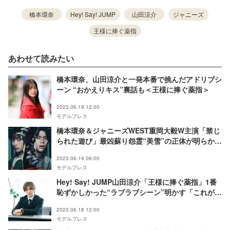
橋本環奈
Hey! Say! JUMP
山田涼介
ジャニーズ
王様に捧ぐ薬指
あわせて読みたい
橋本環奈、山田涼介と一発本番で挑んだアドリブシ
ーン “おかえりキス”裏話も＜王様に捧ぐ薬指＞
2023.06.19 12:00
モデルプレス
橋本環奈＆ジャニーズWEST重岡大毅W主演「禁じ
られた遊び」最凶蘇り怨霊“美雪”の正体が明らかに
本予告＆ポスタービジュアル解禁
2023.06.19 06:00
モデルプレス
Hey! Say! JUMP山田涼介「王様に捧ぐ薬指」1番
恥ずかしかった“ラブラブシーン”明かす「これが僕
の仕事」
2023.06.18 12:00
モデルプレス