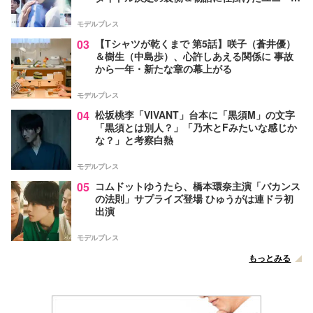
な視点【脚本家・生方美久氏インタビュー】
モデルプレス
03
【Tシャツが乾くまで 第5話】咲子（蒼井優）
＆樹生（中島歩）、心許しあえる関係に 事故
から一年・新たな章の幕上がる
モデルプレス
04
松坂桃李「VIVANT」台本に「黒須M」の文字
「黒須とは別人？」「乃木とFみたいな感じか
な？」と考察白熱
モデルプレス
05
コムドットゆうたら、橋本環奈主演「バカンス
の法則」サプライズ登場 ひゅうがは連ドラ初
出演
モデルプレス
もっとみる