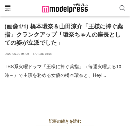
(画像1/1) 橋本環奈＆山田涼介「王様に捧ぐ薬
指」クランクアップ「環奈ちゃんの座長とし
ての姿が立派でした」
2023.06.20 05:00
177,236
views
TBS系火曜ドラマ「王様に捧ぐ薬指」（毎週火曜よる10
時～）で主演を務める女優の橋本環奈と、Hey!...
記事の続きを読む