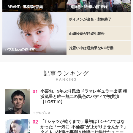
「VIVANT」違和感が話題
“超特急・8号車の日”登録
ボイメンが改名・契約終了
山崎怜奈が妊娠生報告
片思い中は逆効果なNG行動
バブみfaceの作り方
記事ランキング
RANKING
01
小栗旬、5年ぶり民放ドラマレギュラー出演 横
浜流星と唯一無二の異色のバディで初共演
【LOST10】
モデルプレス
02
「Tシャツが乾くまで」最初はTシャツではな
かった「一気に“不倫感”が上がりませんか？」
タイトル決定の裏側＆物語に仕掛けたユニーク