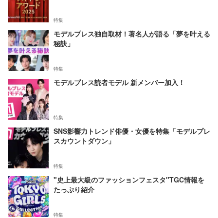
特集
モデルプレス独自取材！著名人が語る「夢を叶える
秘訣」
特集
モデルプレス読者モデル 新メンバー加入！
特集
SNS影響力トレンド俳優・女優を特集「モデルプレ
スカウントダウン」
特集
"史上最大級のファッションフェスタ"TGC情報を
たっぷり紹介
特集