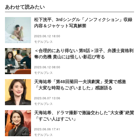
あわせて読みたい
松下洸平、3rdシングル「ノンフィクション」収録
内容＆ジャケット写真解禁
2023.06.12 18:00
モデルプレス
＜合理的にあり得ない 第9話＞涼子、弁護士資格剥
奪の危機 貴山には怪しい影忍び寄る
2023.06.12 08:00
モデルプレス
天海祐希「第48回菊田一夫演劇賞」受賞で感激
「大変な時期もございました」感謝語る
2023.06.07 13:06
モデルプレス
天海祐希、ドラマ撮影で激論交わした“大女優”絶賛
「すごい人はすごい」
2023.06.06 17:41
モデルプレス