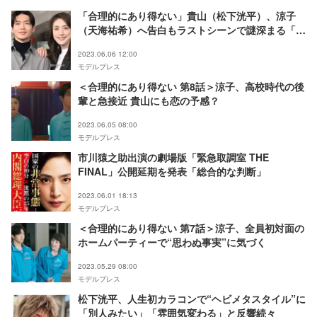
「合理的にあり得ない」貴山（松下洸平）、涼子
（天海祐希）へ告白もラストシーンで謎深まる「本
当は…」「隠した？」
2023.06.06 12:00
モデルプレス
＜合理的にあり得ない 第8話＞涼子、高校時代の後
輩と急接近 貴山にも恋の予感？
2023.06.05 08:00
モデルプレス
市川猿之助出演の劇場版「緊急取調室 THE
FINAL」公開延期を発表「総合的な判断」
2023.06.01 18:13
モデルプレス
＜合理的にあり得ない 第7話＞涼子、全員初対面の
ホームパーティーで“思わぬ事実”に気づく
2023.05.29 08:00
モデルプレス
松下洸平、人生初カラコンで“ヘビメタスタイル”に
「別人みたい」「雰囲気変わる」と反響続々