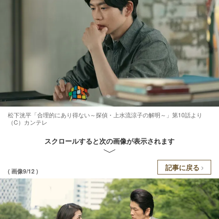
松下洸平「合理的にあり得ない～探偵・上水流涼子の解明～」第10話より
（C）カンテレ
スクロールすると次の画像が表示されます
記事に戻る
( 画像9/12 )