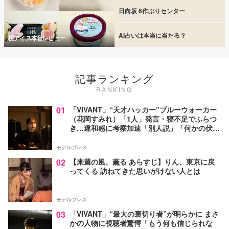
日向坂 6作ぶりセンター
AI占いは本当に当たる？
桃アイス本音レビュー
記事ランキング
RANKING
01
「VIVANT」“天才ハッカー”ブルーウォーカー
（花岡すみれ）「1人」発言・寝不足でふらつ
き…違和感に考察加速「別人説」「何かの伏線
か」【ネタバレあり】
モデルプレス
02
【来週の風、薫る あらすじ】りん、東京に戻
ってくる 訪ねてきた思いがけない人とは
モデルプレス
03
「VIVANT」“最大の裏切り者”が明らかに まさ
かの人物に視聴者驚愕「もう何も信じられな