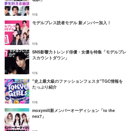
特集
モデルプレス読者モデル 新メンバー加入！
特集
SNS影響力トレンド俳優・女優を特集「モデルプレ
スカウントダウン」
特集
"史上最大級のファッションフェスタ"TGC情報を
たっぷり紹介
特集
moxymill新メンバーオーディション「to the
nex7」