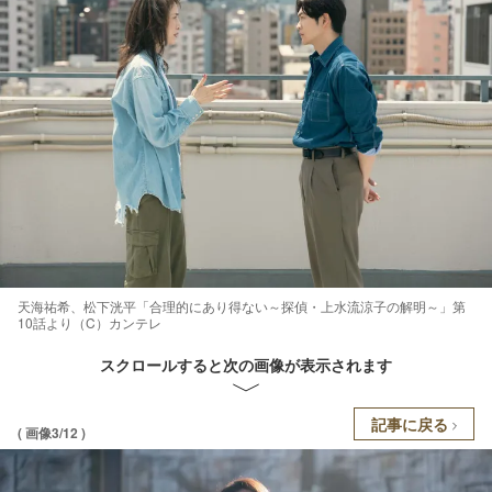
天海祐希、松下洸平「合理的にあり得ない～探偵・上水流涼子の解明～」第
10話より（C）カンテレ
スクロールすると次の画像が表示されます
記事に戻る
( 画像3/12 )