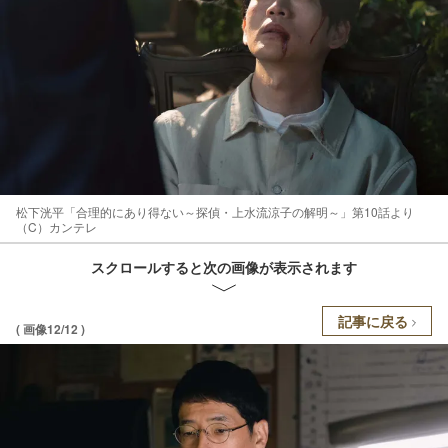
松下洸平「合理的にあり得ない～探偵・上水流涼子の解明～」第10話より
（C）カンテレ
スクロールすると次の画像が表示されます
記事に戻る
( 画像12/12 )