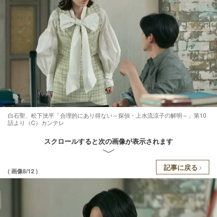
白石聖、松下洸平「合理的にあり得ない～探偵・上水流涼子の解明～」第10
話より（C）カンテレ
スクロールすると次の画像が表示されます
記事に戻る
( 画像8/12 )