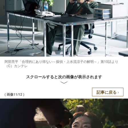
阿部亮平「合理的にあり得ない～探偵・上水流涼子の解明～」第10話より
（C）カンテレ
スクロールすると次の画像が表示されます
記事に戻る
( 画像11/12 )