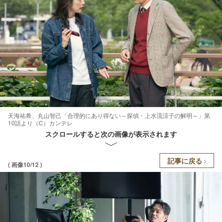
天海祐希、丸山智己「合理的にあり得ない～探偵・上水流涼子の解明～」第
10話より（C）カンテレ
スクロールすると次の画像が表示されます
記事に戻る
( 画像10/12 )