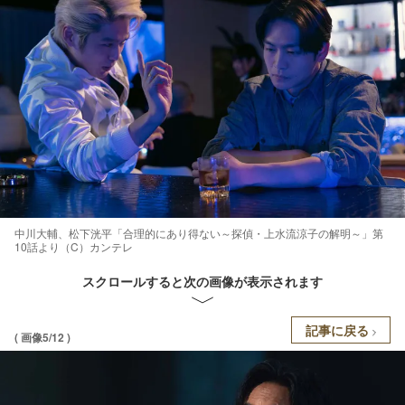
中川大輔、松下洸平「合理的にあり得ない～探偵・上水流涼子の解明～」第
10話より（C）カンテレ
スクロールすると次の画像が表示されます
記事に戻る
( 画像5/12 )