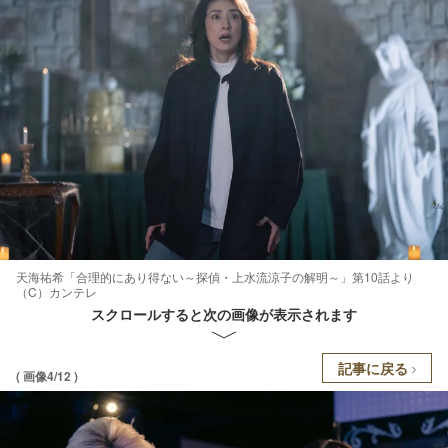
天海祐希「合理的にあり得ない～探偵・上水流涼子の解明～」第10話より
（C）カンテレ
スクロールすると次の画像が表示されます
記事に戻る
( 画像4/12 )