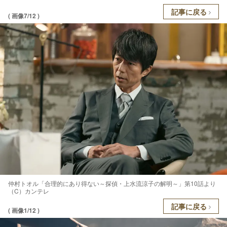
記事に戻る
( 画像7/12 )
仲村トオル「合理的にあり得ない～探偵・上水流涼子の解明～」第10話より
（C）カンテレ
記事に戻る
( 画像1/12 )