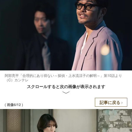
阿部亮平「合理的にあり得ない～探偵・上水流涼子の解明～」第10話より
（C）カンテレ
スクロールすると次の画像が表示されます
記事に戻る
( 画像6/12 )