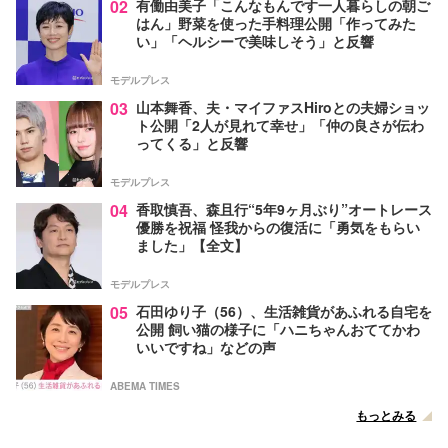
02
有働由美子「こんなもんです一人暮らしの朝ご
はん」野菜を使った手料理公開「作ってみた
い」「ヘルシーで美味しそう」と反響
モデルプレス
03
山本舞香、夫・マイファスHiroとの夫婦ショッ
ト公開「2人が見れて幸せ」「仲の良さが伝わ
ってくる」と反響
モデルプレス
04
香取慎吾、森且行“5年9ヶ月ぶり”オートレース
優勝を祝福 怪我からの復活に「勇気をもらい
ました」【全文】
モデルプレス
05
石田ゆり子（56）、生活雑貨があふれる自宅を
公開 飼い猫の様子に「ハニちゃんおててかわ
いいですね」などの声
ABEMA TIMES
もっとみる