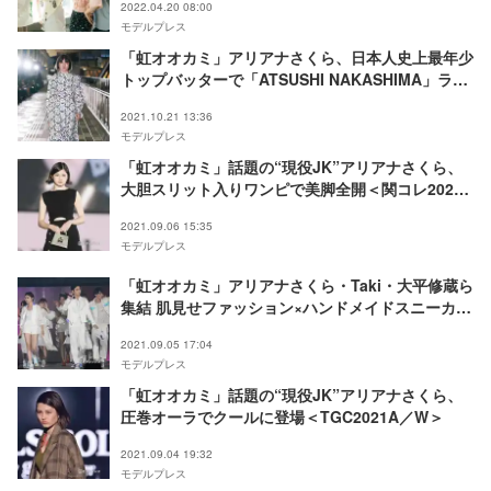
2022.04.20 08:00
モデルプレス
「虹オオカミ」アリアナさくら、日本人史上最年少
トップバッターで「ATSUSHI NAKASHIMA」ラン
ウェイ登場
2021.10.21 13:36
モデルプレス
「虹オオカミ」話題の“現役JK”アリアナさくら、
大胆スリット入りワンピで美脚全開＜関コレ2021A
／W＞
2021.09.06 15:35
モデルプレス
「虹オオカミ」アリアナさくら・Taki・大平修蔵ら
集結 肌見せファッション×ハンドメイドスニーカー
でランウェイ＜関コレ2021A／W＞
2021.09.05 17:04
モデルプレス
「虹オオカミ」話題の“現役JK”アリアナさくら、
圧巻オーラでクールに登場＜TGC2021A／W＞
2021.09.04 19:32
モデルプレス