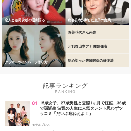
恋人と破局 決断の理由語る
病名公表決断した息子の言葉
寿美花代さん死去
元TBS山本アナ 離婚発表
冷め切った夫婦関係の修復法
グラマーツインハーフ作り方
記事ランキング
RANKING
01
15歳女子、27歳男性と交際1ヶ月で妊娠…36歳
で孫誕生 波乱の人生に人気タレント思わずツ
ッコミ「だいぶ危ねえよ！」
モデルプレス