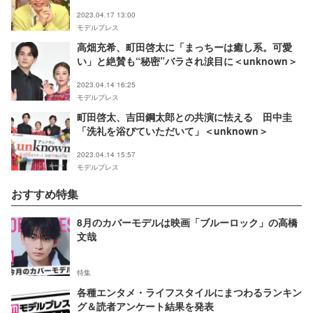
2023.04.17 13:00
モデルプレス
高畑充希、町田啓太に「まっちーは癒し系。可愛
い」と絶賛も“秘密”バラされ涙目に＜unknown＞
2023.04.14 16:25
モデルプレス
町田啓太、吉田鋼太郎との共演に怯える 田中圭
「洗礼を浴びていただいて」＜unknown＞
2023.04.14 15:57
モデルプレス
おすすめ特集
8月のカバーモデルは映画「ブルーロック」の高橋
文哉
特集
各種エンタメ・ライフスタイルにまつわるランキン
グ＆読者アンケート結果を発表