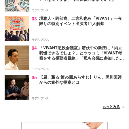
モデルプレス
03
堺雅人・阿部寛、二宮和也ら「VIVANT」一夜
限りの特別イベント出演者11人解禁
モデルプレス
04
「VIVANT悪役会議室」潜伏中の新庄に「納豆
我慢できるでしょ？」とツッコミ「VIVANT考
察をする視聴者目線」「私も会議に参加した
い」と話題【ネタバレあり】
モデルプレス
05
【風、薫る 第95回あらすじ】りん、黒川医師
からの意外な提案とは
モデルプレス
もっとみる