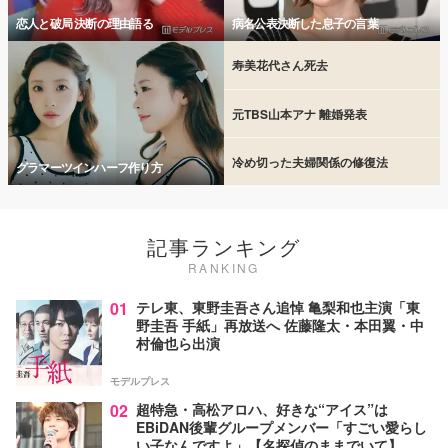
恋人と破局 決断の理由語る
病名公表決断した息子の言葉
寿美花代さん死去
元TBS山本アナ 離婚発表
冷め切った夫婦関係の修復法
グラマーツインハーフ作り方
記事ランキング
RANKING
01
テレ東、東野圭吾さん追悼 亀梨和也主演「東
野圭吾 手紙」再放送へ 佐藤隆太・本田翼・中
村倫也ら出演
モデルプレス
02
超特急・高松アロハ、好きな“アイス”は
EBiDAN後輩グループメンバー「すごい愛らし
い子なんですよ」【名探偵のままでいて】