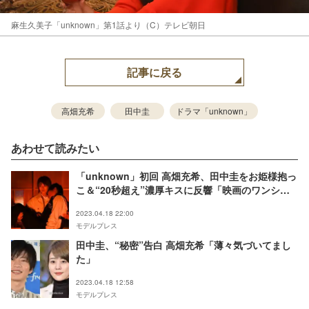
麻生久美子「unknown」第1話より（C）テレビ朝日
記事に戻る
高畑充希
田中圭
ドラマ「unknown」
あわせて読みたい
「unknown」初回 高畑充希、田中圭をお姫様抱っ
こ＆“20秒超え”濃厚キスに反響「映画のワンシー
ンみたい」「情熱的」
2023.04.18 22:00
モデルプレス
田中圭、“秘密”告白 高畑充希「薄々気づいてまし
た」
2023.04.18 12:58
モデルプレス