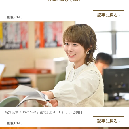
記事に戻る
( 画像3/14 )
高畑充希「unknown」第1話より（C）テレビ朝日
記事に戻る
( 画像1/14 )