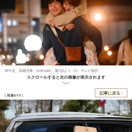
田中圭、高畑充希「unknown」第1話より（C）テレビ朝日
スクロールすると次の画像が表示されます
記事に戻る
( 画像6/14 )