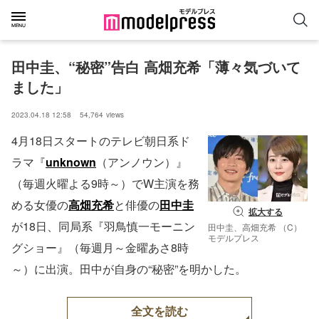
田中圭、“秘密”告白 高畑充希「薄々気づいて
ました」
2023.04.18 12:58
54,764
views
4月18日スタートのテレビ朝日系ド
ラマ『
unknown
（アンノウン）』
（毎週火曜よる9時～）でW主演を務
める女優の
高畑充希
と俳優の
田中圭
拡大する
が18日、同局系『羽鳥慎一モーニン
田中圭、高畑充希 （C）
モデルプレス
グショー』（毎週月～金曜あさ8時
～）に出演。田中が自身の“秘密”を明かした。
全文を読む