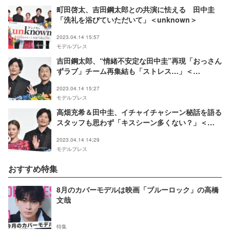
町田啓太、吉田鋼太郎との共演に怯える 田中圭
「洗礼を浴びていただいて」＜unknown＞
2023.04.14 15:57
モデルプレス
吉田鋼太郎、“情緒不安定な田中圭”再現「おっさん
ずラブ」チーム再集結も「ストレス…」＜
unknown＞
2023.04.14 15:27
モデルプレス
高畑充希＆田中圭、イチャイチャシーン秘話を語る
スタッフも思わず「キスシーン多くない？」＜
unknown＞
2023.04.14 14:29
モデルプレス
おすすめ特集
8月のカバーモデルは映画「ブルーロック」の高橋
文哉
特集