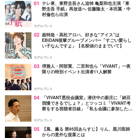
01
テレ東、東野圭吾さん追悼 亀梨和也主演「東
野圭吾 手紙」再放送へ 佐藤隆太・本田翼・中
村倫也ら出演
モデルプレス
02
超特急・高松アロハ、好きな“アイス”は
EBiDAN後輩グループメンバー「すごい愛らし
い子なんですよ」【名探偵のままでいて】
モデルプレス
03
堺雅人・阿部寛、二宮和也ら「VIVANT」一夜
限りの特別イベント出演者11人解禁
モデルプレス
04
「VIVANT悪役会議室」潜伏中の新庄に「納豆
我慢できるでしょ？」とツッコミ「VIVANT考
察をする視聴者目線」「私も会議に参加した
い」と話題【ネタバレあり】
モデルプレス
05
【風、薫る 第95回あらすじ】りん、黒川医師
からの意外な提案とは