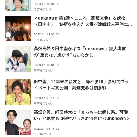
2023.04.18 08:00
モデルプレス
＜unknown 第1話＞こころ（高畑充希）＆虎松
（田中圭）、秘密を抱えた夫婦が連続殺人事件に巻
き込まれる
2023.04.18 07:00
モデルプレス
高畑充希＆田中圭がキス「unknown」犯人考察
の“重要な手掛かり”も明らかに
2023.04.18 06:00
モデルプレス
田中圭、12年来の親友と「帰れま10」参戦でプラ
イベート写真公開 高畑充希は初参戦
2023.04.17 13:00
モデルプレス
高畑充希、町田啓太に「まっちーは癒し系。可愛
い」と絶賛も“秘密”バラされ涙目に＜unknown＞
2023.04.14 16:25
モデルプレス