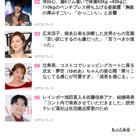
02
寺田心、週6ジム通いで体重62kg→82kgに
110kgのベンチプレス持ち上げる姿披露「胸板
の厚みすごい」「かっこいい」と反響
モデルプレス
03
広末涼子、病名公表を決断した次男からの言葉
「言い訳にするのも嫌だった」「言うべきか迷
った」
モデルプレス
04
辻希美、コストコでショッピングカートに座る
次女・夢空（ゆめあ）ちゃんの姿公開「乗りこ
なしてる感じが可愛すぎ」「成長を感じる」の
声
モデルプレス
05
レインボー池田直人＆佐藤佳奈アナ、結婚発表
「コント内で発表させていただきました」読売
テレビ退社は生活拠点変更のため
モデルプレス
もっとみる