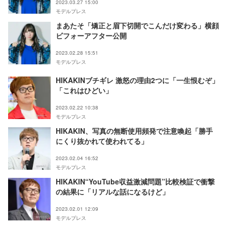
2023.03.27 15:00
モデルプレス
まあたそ「矯正と眉下切開でこんだけ変わる」横顔
ビフォーアフター公開
2023.02.28 15:51
モデルプレス
HIKAKINブチギレ 激怒の理由2つに「一生恨むぞ」
「これはひどい」
2023.02.22 10:38
モデルプレス
HIKAKIN、写真の無断使用頻発で注意喚起「勝手
にくり抜かれて使われてる」
2023.02.04 16:52
モデルプレス
HIKAKIN“YouTube収益激減問題”比較検証で衝撃
の結果に「リアルな話になるけど」
2023.02.01 12:09
モデルプレス