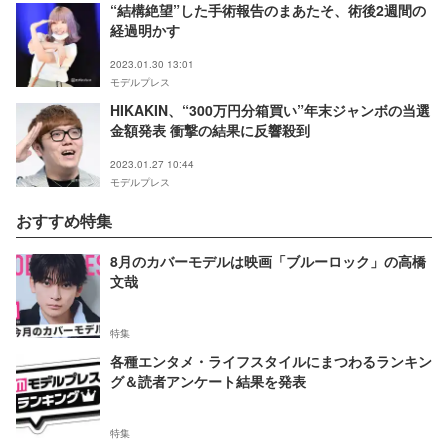
“結構絶望”した手術報告のまあたそ、術後2週間の
経過明かす
2023.01.30 13:01
モデルプレス
HIKAKIN、“300万円分箱買い”年末ジャンボの当選
金額発表 衝撃の結果に反響殺到
2023.01.27 10:44
モデルプレス
おすすめ特集
8月のカバーモデルは映画「ブルーロック」の高橋
文哉
特集
各種エンタメ・ライフスタイルにまつわるランキン
グ＆読者アンケート結果を発表
特集