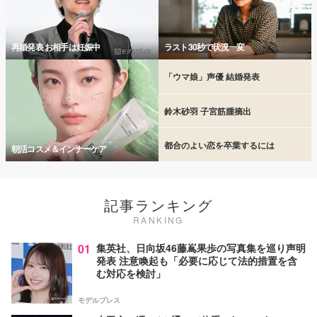
再婚発表 お相手は妊娠中
ラスト30秒で状況一変
「ウマ娘」声優 結婚発表
鈴木砂羽 子宮筋腫摘出
都合のよい恋を卒業するには
朝活コスメ＆インナーケア
記事ランキング
RANKING
01
集英社、日向坂46藤嶌果歩の写真集を巡り声明
発表 注意喚起も「必要に応じて法的措置を含
む対応を検討」
モデルプレス