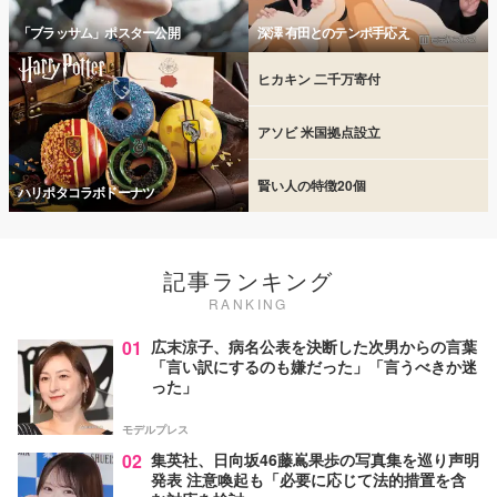
「ブラッサム」ポスター公開
深澤 有田とのテンポ手応え
ヒカキン 二千万寄付
アソビ 米国拠点設立
賢い人の特徴20個
ハリポタコラボドーナツ
記事ランキング
RANKING
01
広末涼子、病名公表を決断した次男からの言葉
「言い訳にするのも嫌だった」「言うべきか迷
った」
モデルプレス
02
集英社、日向坂46藤嶌果歩の写真集を巡り声明
発表 注意喚起も「必要に応じて法的措置を含