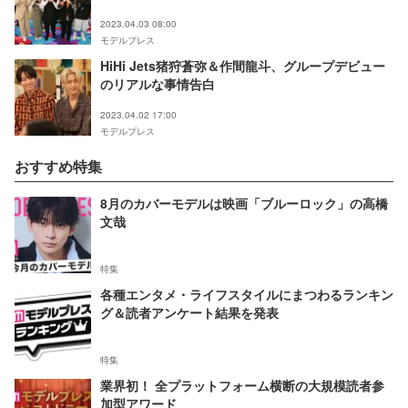
2023.04.03 08:00
モデルプレス
HiHi Jets猪狩蒼弥＆作間龍斗、グループデビュー
のリアルな事情告白
2023.04.02 17:00
モデルプレス
おすすめ特集
8月のカバーモデルは映画「ブルーロック」の高橋
文哉
特集
各種エンタメ・ライフスタイルにまつわるランキン
グ＆読者アンケート結果を発表
特集
業界初！ 全プラットフォーム横断の大規模読者参
加型アワード