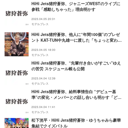
HiHi Jets猪狩蒼弥、ジャニーズWESTのライブに
参戦「感動しちゃった」理由明かす
2023.04.05 20:31
モデルプレス
HiHi Jets猪狩蒼弥、他人に“年間100個”のプレゼ
ント KAT-TUN中丸雄一に渡した「ちょっと変わっ
ている」ものとは
2023.04.05 18:00
モデルプレス
HiHi Jets猪狩蒼弥、“先輩付き合いがすごい”ゆえ
の苦労 スケジュール帳も公開
2023.04.04 12:39
モデルプレス
HiHi Jets猪狩蒼弥、給料事情告白 “デビュー基
準”の変化・メンバーとの話し合いも明かす「どう
やったら俺ら認められる？」
2023.04.04 11:41
モデルプレス
松下洸平・HiHi Jets猪狩蒼弥・ゆうちゃみら豪華
集結でクイズバトル