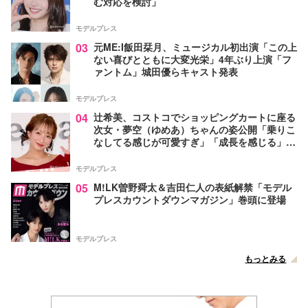
む対応を検討」
モデルプレス
03
元ME:I飯田栞月、ミュージカル初出演「この上
ない喜びとともに大変光栄」4年ぶり上演「フ
ァントム」城田優らキャスト発表
モデルプレス
04
辻希美、コストコでショッピングカートに座る
次女・夢空（ゆめあ）ちゃんの姿公開「乗りこ
なしてる感じが可愛すぎ」「成長を感じる」の
声
モデルプレス
05
M!LK曽野舜太＆吉田仁人の表紙解禁「モデル
プレスカウントダウンマガジン」巻頭に登場
モデルプレス
もっとみる