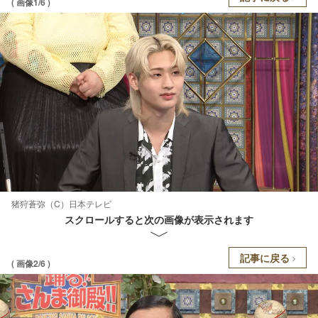
( 画像1/6 )
猪狩蒼弥（C）日本テレビ
スクロールすると次の画像が表示されます
記事に戻る
( 画像2/6 )