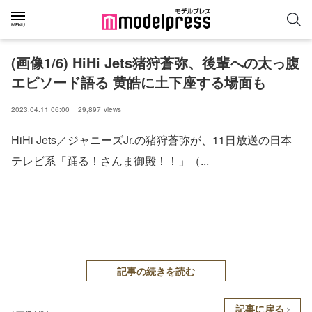
(画像1/6) HiHi Jets猪狩蒼弥、後輩への太っ腹
エピソード語る 黄皓に土下座する場面も
2023.04.11 06:00
29,897
views
HiHi Jets／ジャニーズJr.の猪狩蒼弥が、11日放送の日本
テレビ系「踊る！さんま御殿！！」（...
記事の続きを読む
記事に戻る