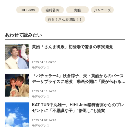
HiHi Jets
猪狩蒼弥
黄皓
ジャニーズ
踊る！さんま御殿！！
あわせて読みたい
黄皓「さんま御殿」初登場で驚きの事実発覚
2023.04.11 06:00
モデルプレス
「バチェラー4」秋倉諒子、夫・黄皓からのバース
デーサプライズに感激 動画公開に「愛が伝わる」
「まるでお姫様」の声
2023.04.10 14:38
モデルプレス
KAT-TUN中丸雄一、HiHi Jets猪狩蒼弥からのプレ
ゼントに「不思議な子」“倍返し”も提案
2023.04.07 14:28
モデルプレス