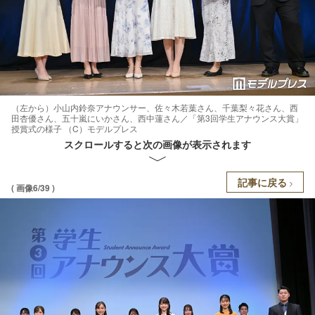
（左から）⼩⼭内鈴奈アナウンサー、佐々木若葉さん、千葉梨々花さん、西
田杏優さん、五十嵐にいかさん、西中蓮さん／「第3回学生アナウンス大賞」
授賞式の様子 （C）モデルプレス
スクロールすると次の画像が表示されます
記事に戻る
( 画像6/39 )