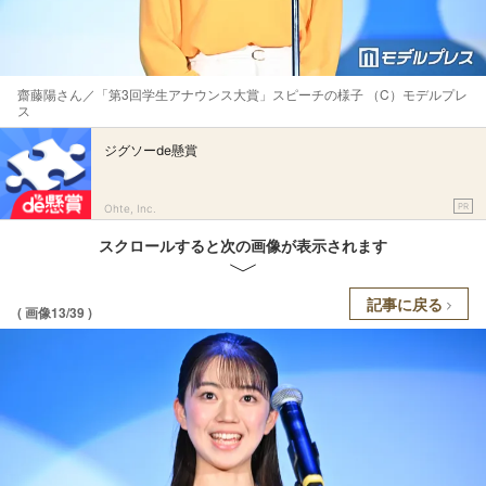
齋藤陽さん／「第3回学生アナウンス大賞」スピーチの様子 （C）モデルプレ
ス
ジグソーde懸賞
PR
Ohte, Inc.
スクロールすると次の画像が表示されます
記事に戻る
( 画像13/39 )