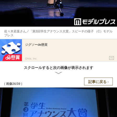
佐々木若葉さん／「第3回学生アナウンス大賞」スピーチの様子 （C）モデル
プレス
ジグソーde懸賞
PR
Ohte, Inc.
スクロールすると次の画像が表示されます
記事に戻る
( 画像26/39 )