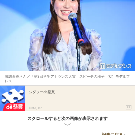
諏訪遥香さん／「第3回学生アナウンス大賞」スピーチの様子 （C）モデルプ
レス
ジグソーde懸賞
PR
Ohte, Inc.
スクロールすると次の画像が表示されます
記事に戻る