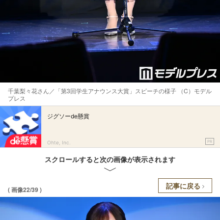
千葉梨々花さん／「第3回学生アナウンス大賞」スピーチの様子 （C）モデル
プレス
ジグソーde懸賞
PR
Ohte, Inc.
スクロールすると次の画像が表示されます
記事に戻る
( 画像22/39 )