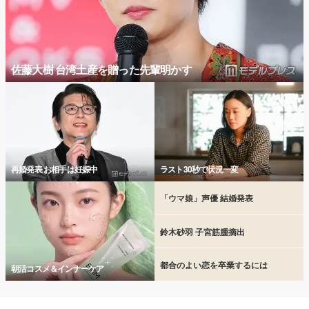
佐藤大樹 台湾土産を贈った先輩明かす
再婚発表 お相手は妊娠中
ラスト30秒で状況一変
「ウマ娘」声優 結婚発表
鈴木砂羽 子宮筋腫摘出
都合のよい恋を卒業するには
朝活コスメ＆インナーケア