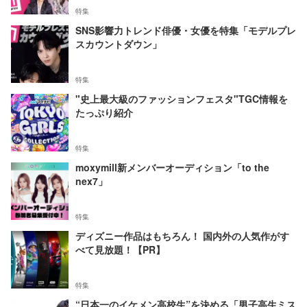
特集
SNS影響力トレンド俳優・女優を特集「モデルプレ
スカウントダウン」
特集
"史上最大級のファッションフェスタ"TGC情報を
たっぷり紹介
特集
moxymill新メンバーオーディション「to the
nex7」
特集
ディズニー作品はもちろん！ 国内外の人気作がす
べて見放題！【PR】
特集
“日本一のイケメン高校生”を決める「男子高生ミス