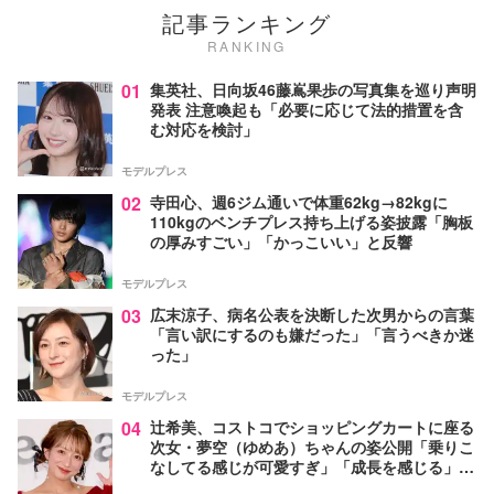
記事ランキング
RANKING
01
集英社、日向坂46藤嶌果歩の写真集を巡り声明
発表 注意喚起も「必要に応じて法的措置を含
む対応を検討」
モデルプレス
02
寺田心、週6ジム通いで体重62kg→82kgに
110kgのベンチプレス持ち上げる姿披露「胸板
の厚みすごい」「かっこいい」と反響
モデルプレス
03
広末涼子、病名公表を決断した次男からの言葉
「言い訳にするのも嫌だった」「言うべきか迷
った」
モデルプレス
04
辻希美、コストコでショッピングカートに座る
次女・夢空（ゆめあ）ちゃんの姿公開「乗りこ
なしてる感じが可愛すぎ」「成長を感じる」の
声