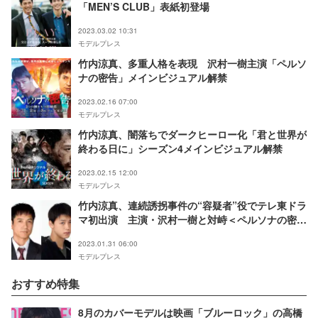
「MEN’S CLUB」表紙初登場
2023.03.02 10:31
モデルプレス
竹内涼真、多重人格を表現 沢村一樹主演「ペルソ
ナの密告」メインビジュアル解禁
2023.02.16 07:00
モデルプレス
竹内涼真、闇落ちでダークヒーロー化「君と世界が
終わる日に」シーズン4メインビジュアル解禁
2023.02.15 12:00
モデルプレス
竹内涼真、連続誘拐事件の“容疑者”役でテレ東ドラ
マ初出演 主演・沢村一樹と対峙＜ペルソナの密告
3つの顔をもつ容疑者＞
2023.01.31 06:00
モデルプレス
おすすめ特集
8月のカバーモデルは映画「ブルーロック」の高橋