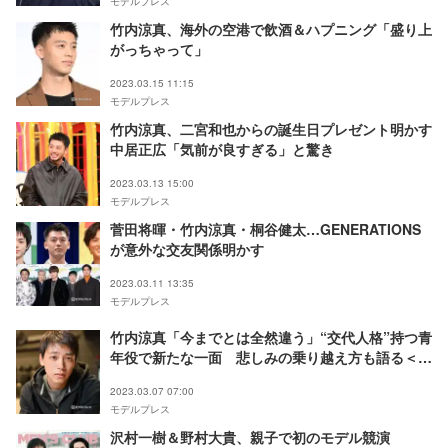
モデルプレス
竹内涼真、海外の空港で飲酒＆ハプニング「盛り上
がっちゃって」
2023.03.15 11:15
モデルプレス
竹内涼真、二宮和也からの誕生日プレゼント明かす
中居正広「気前が良すぎる」と驚き
2023.03.13 15:00
モデルプレス
菅田将暉・竹内涼真・桐谷健太…GENERATIONS
が意外な交友関係明かす
2023.03.11 13:35
モデルプレス
竹内涼真「今までとは全然違う」“交代人格”持つ青
年役で新たな一面 悲しみの乗り越え方も語る＜
「ペルソナの密告 3つの顔をもつ容疑者」インタビ
2023.03.07 07:00
ュー＞
モデルプレス
沢村一樹＆野村大貴、親子で初のモデル競演