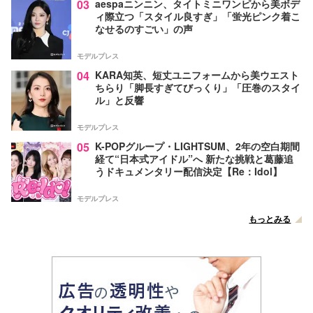
03
aespaニンニン、タイトミニワンピから美ボデ
ィ際立つ「スタイル良すぎ」「蛍光ピンク着こ
なせるのすごい」の声
モデルプレス
04
KARA知英、短丈ユニフォームから美ウエスト
ちらり「脚長すぎてびっくり」「圧巻のスタイ
ル」と反響
モデルプレス
05
K-POPグループ・LIGHTSUM、2年の空白期間
経て“日本式アイドル”へ 新たな挑戦と葛藤追
うドキュメンタリー配信決定【Re：Idol】
モデルプレス
もっとみる