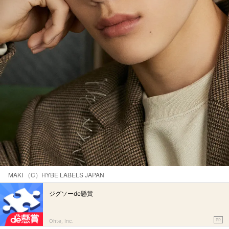
MAKI （C）HYBE LABELS JAPAN
ジグソーde懸賞
PR
Ohte, Inc.