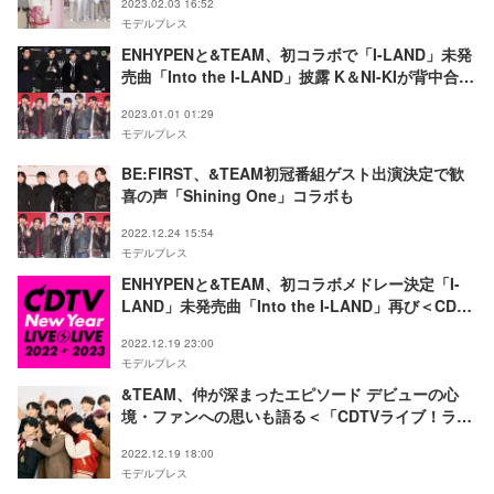
2023.02.03 16:52
モデルプレス
ENHYPENと&TEAM、初コラボで「I-LAND」未発
売曲「Into the I-LAND」披露 K＆NI-KIが背中合わ
せ＜CDTVライブ！ライブ！年越しスペシャル！
2023.01.01 01:29
2022→2023＞
モデルプレス
BE:FIRST、&TEAM初冠番組ゲスト出演決定で歓
喜の声「Shining One」コラボも
2022.12.24 15:54
モデルプレス
ENHYPENと&TEAM、初コラボメドレー決定「I-
LAND」未発売曲「Into the I-LAND」再び＜CDTV
ライブ！ライブ！年越しスペシャル！2022→2023
2022.12.19 23:00
＞
モデルプレス
&TEAM、仲が深まったエピソード デビューの心
境・ファンへの思いも語る＜「CDTVライブ！ライ
ブ！クリスマス4時間SP」取材会＞
2022.12.19 18:00
モデルプレス