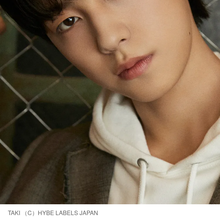
TAKI （C）HYBE LABELS JAPAN