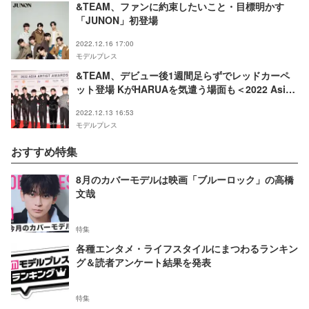
&TEAM、ファンに約束したいこと・目標明かす
「JUNON」初登場
2022.12.16 17:00
モデルプレス
&TEAM、デビュー後1週間足らずでレッドカーペ
ット登場 KがHARUAを気遣う場面も＜2022 Asia
Artist Awards＞
2022.12.13 16:53
モデルプレス
おすすめ特集
8月のカバーモデルは映画「ブルーロック」の高橋
文哉
特集
各種エンタメ・ライフスタイルにまつわるランキン
グ＆読者アンケート結果を発表
特集