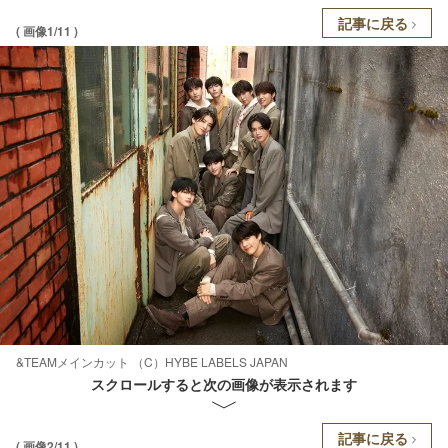
記事に戻る
( 画像1/11 )
&TEAMメインカット （C）HYBE LABELS JAPAN
スクロールすると次の画像が表示されます
記事に戻る
( 画像2/11 )