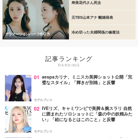
寿美花代さん死去
元TBS山本アナ 離婚発表
冷め切った夫婦関係の修復法
グラマーツインハーフ作り方
記事ランキング
RANKING
01
aespaカリナ、ミニスカ美脚ショット公開「完
璧なスタイル」「輝きが別格」と反響
モデルプレス
02
IVEリズ、キャミワンピで美脚＆腕スラリ 自然
に囲まれたソロショットに「森の中の妖精みた
い」「絵になるとはこのこと」と反響
モデルプレス