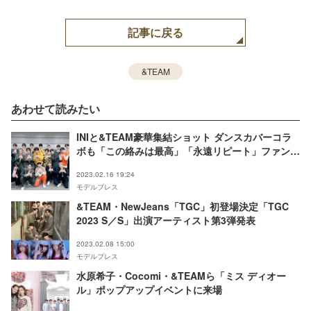
記事に戻る
&TEAM
あわせて読みたい
INIと&TEAM豪華集結ショット ダンスカバーコラ
ボも「この絡みは最高」「永遠リピート」ファン歓
喜
2023.02.16 19:24
モデルプレス
&TEAM・NewJeans「TGC」初登場決定「TGC
2023 S／S」出演アーティスト第3弾発表
2023.02.08 15:00
モデルプレス
水原希子・Cocomi・&TEAMら「ミス ディオー
ル」ポップアップイベントに来場