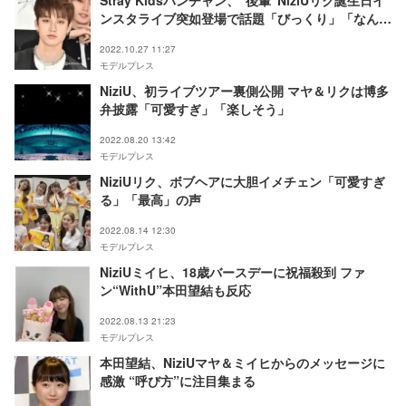
ンスタライブ突如登場で話題「びっくり」「なんて
良い先輩」
2022.10.27 11:27
モデルプレス
NiziU、初ライブツアー裏側公開 マヤ＆リクは博多
弁披露「可愛すぎ」「楽しそう」
2022.08.20 13:42
モデルプレス
NiziUリク、ボブヘアに大胆イメチェン「可愛すぎ
る」「最高」の声
2022.08.14 12:30
モデルプレス
NiziUミイヒ、18歳バースデーに祝福殺到 ファ
ン“WithU”本田望結も反応
2022.08.13 21:23
モデルプレス
本田望結、NiziUマヤ＆ミイヒからのメッセージに
感激 “呼び方”に注目集まる