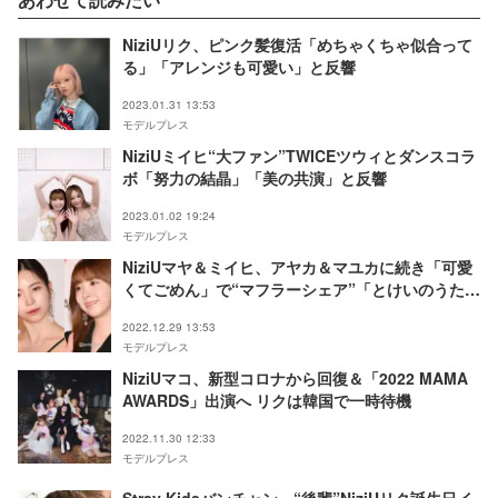
NiziUリク、ピンク髪復活「めちゃくちゃ似合って
る」「アレンジも可愛い」と反響
2023.01.31 13:53
モデルプレス
NiziUミイヒ“大ファン”TWICEツウィとダンスコラ
ボ「努力の結晶」「美の共演」と反響
2023.01.02 19:24
モデルプレス
NiziUマヤ＆ミイヒ、アヤカ＆マユカに続き「可愛
くてごめん」で“マフラーシェア”「とけいのうた」
動画にも反響
2022.12.29 13:53
モデルプレス
NiziUマコ、新型コロナから回復＆「2022 MAMA
AWARDS」出演へ リクは韓国で一時待機
2022.11.30 12:33
モデルプレス
Stray Kidsバンチャン、“後輩”NiziUリク誕生日イ