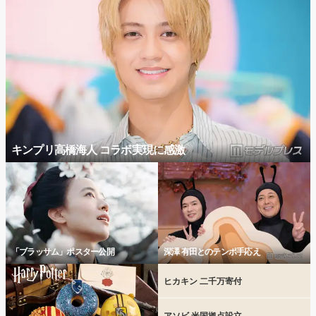
キンプリ高橋海人 コラボ実現に感激
「ブラッサム」ポスター公開
深澤 有田とのテンポ手応え
ヒカキン 二千万寄付
アソビ 米国拠点設立