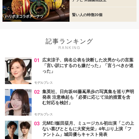
賢い人の特徴20個
ハリポタコラボドーナツ
記事ランキング
RANKING
01
広末涼子、病名公表を決断した次男からの言葉
「言い訳にするのも嫌だった」「言うべきか迷
った」
モデルプレス
02
集英社、日向坂46藤嶌果歩の写真集を巡り声明
発表 注意喚起も「必要に応じて法的措置を含
む対応を検討」
モデルプレス
03
元ME:I飯田栞月、ミュージカル初出演「この上
ない喜びとともに大変光栄」4年ぶり上演「フ
ァントム」城田優らキャスト発表