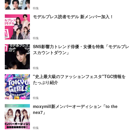
特集
モデルプレス読者モデル 新メンバー加入！
特集
SNS影響力トレンド俳優・女優を特集「モデルプレ
スカウントダウン」
特集
"史上最大級のファッションフェスタ"TGC情報を
たっぷり紹介
特集
moxymill新メンバーオーディション「to the
nex7」
特集