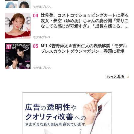
モデルプレス
04
辻希美、コストコでショッピングカートに座る
次女・夢空（ゆめあ）ちゃんの姿公開「乗りこ
なしてる感じが可愛すぎ」「成長を感じる」の
声
モデルプレス
05
M!LK曽野舜太＆吉田仁人の表紙解禁「モデル
プレスカウントダウンマガジン」巻頭に登場
モデルプレス
もっとみる