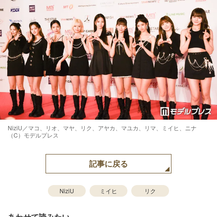
NiziU／マコ、リオ、マヤ、リク、アヤカ、マユカ、リマ、ミイヒ、ニナ
（C）モデルプレス
記事に戻る
NiziU
ミイヒ
リク
あわせて読みたい