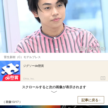
菅生新樹（C）モデルプレス
ジグソーde懸賞
PR
Ohte, Inc.
スクロールすると次の画像が表示されます
記事に戻る
( 画像13/17 )