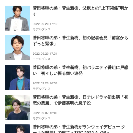
菅田将暉の弟・菅生新樹、父親との“上下関係”明か
す
2022.09.20 17:42
モデルプレス
菅田将暉の弟・菅生新樹、初の記者会見「前室から
ずっと緊張」
2022.09.20 17:31
モデルプレス
菅田将暉の弟・菅生新樹、初バラエティ番組に戸惑
い 初々しい振る舞い連発
2022.09.20 10:38
モデルプレス
菅田将暉の弟・菅生新樹、日テレドラマ初出演「初
恋の悪魔」で伊藤英明の息子役
2022.09.07 12:00
モデルプレス
菅田将暉の弟・菅生新樹がランウェイデビュー ク
ールな眼差しで魅了＜TGC 2022 A／W＞