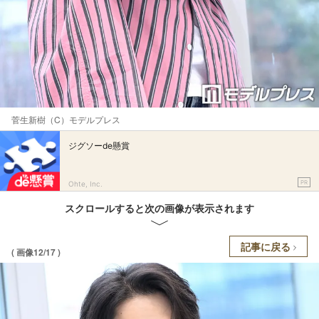
菅生新樹（C）モデルプレス
ジグソーde懸賞
PR
Ohte, Inc.
スクロールすると次の画像が表示されます
記事に戻る
( 画像12/17 )