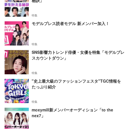
秘訣」
特集
モデルプレス読者モデル 新メンバー加入！
特集
SNS影響力トレンド俳優・女優を特集「モデルプレ
スカウントダウン」
特集
"史上最大級のファッションフェスタ"TGC情報を
たっぷり紹介
特集
moxymill新メンバーオーディション「to the
nex7」