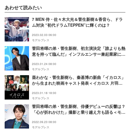
あわせて読みたい
7 MEN 侍・佐々木大光＆菅生新樹＆香音ら、ドラ
ム対決 “初代ドラムTEPPEN”に輝くのは？
2023.02.03 06:00
モデルプレス
菅田将暉の弟・菅生新樹、初主演決定「誰よりも熱
意を持って臨んだ」インフルエンサー兼起業家に＜
凋落ゲーム＞
2023.01.24 08:00
モデルプレス
葵わかな・菅生新樹ら、秦基博の新曲「イカロス」
から生まれた映画キャスト発表＜イカロス 片羽の
街＞
2023.01.18 18:00
モデルプレス
菅田将暉の弟・菅生新樹、俳優デビューの反響は？
「心が折れかけた」撮影と乗り越え方も語る＜モデ
ルプレスインタビュー＞
2022.09.23 08:00
モデルプレス