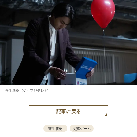
菅生新樹（C）フジテレビ
記事に戻る
菅生新樹
凋落ゲーム