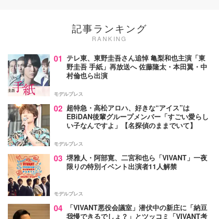
記事ランキング
RANKING
01
テレ東、東野圭吾さん追悼 亀梨和也主演「東
野圭吾 手紙」再放送へ 佐藤隆太・本田翼・中
村倫也ら出演
モデルプレス
02
超特急・高松アロハ、好きな“アイス”は
EBiDAN後輩グループメンバー「すごい愛らし
い子なんですよ」【名探偵のままでいて】
モデルプレス
03
堺雅人・阿部寛、二宮和也ら「VIVANT」一夜
限りの特別イベント出演者11人解禁
モデルプレス
04
「VIVANT悪役会議室」潜伏中の新庄に「納豆
我慢できるでしょ？」とツッコミ「VIVANT考