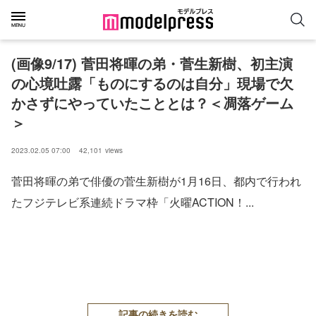
(画像9/17) 菅田将暉の弟・菅生新樹、初主演
の心境吐露「ものにするのは自分」現場で欠
かさずにやっていたこととは？＜凋落ゲーム
＞
2023.02.05 07:00
42,101
views
菅田将暉の弟で俳優の菅生新樹が1月16日、都内で行われ
たフジテレビ系連続ドラマ枠「火曜ACTION！...
記事の続きを読む