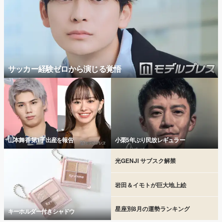
サッカー経験ゼロから演じる覚悟
山本舞香 第1子出産を報告
小栗5年ぶり民放レギュラー
光GENJI サブスク解禁
岩田＆イモトが巨大地上絵
星座別8月の運勢ランキング
キーホルダー付きシャドウ