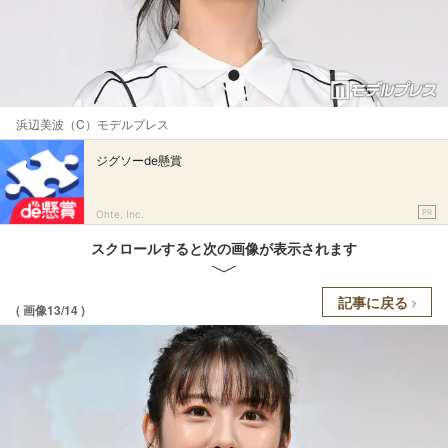
浜辺美波（C）モデルプレス
ジグソーde懸賞
PR
Ohte, Inc.
スクロールすると次の画像が表示されます
記事に戻る
( 画像13/14 )