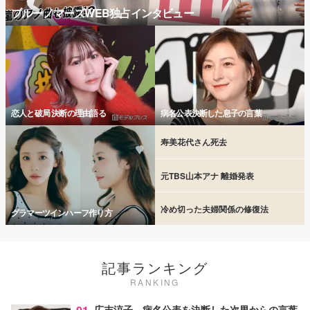
ブルーノマーズWEB独占インタビュー
恋人と破局 決断の理由語る
病名公表決断した息子の言葉
寿美花代さん死去
元TBS山本アナ 離婚発表
冷め切った夫婦関係の修復法
グラマーツインハーフ作り方
記事ランキング
RANKING
広末涼子、病名公表を決断した次男からの言葉