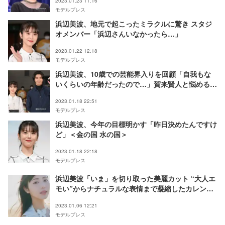
2023.01.23 11:16
モデルプレス
浜辺美波、地元で起こったミラクルに驚き スタジ
オメンバー「浜辺さんいなかったら…」
2023.01.22 12:18
モデルプレス
浜辺美波、10歳での芸能界入りを回顧「自我もな
いくらいの年齢だったので…」賀来賢人と悩める就
活生にエール＜金の国 水の国＞
2023.01.18 22:51
モデルプレス
浜辺美波、今年の目標明かす「昨日決めたんですけ
ど」＜金の国 水の国＞
2023.01.18 22:18
モデルプレス
浜辺美波「いま」を切り取った美麗カット “大人エ
モい”からナチュラルな表情まで凝縮したカレンダ
ー決定
2023.01.06 12:21
モデルプレス