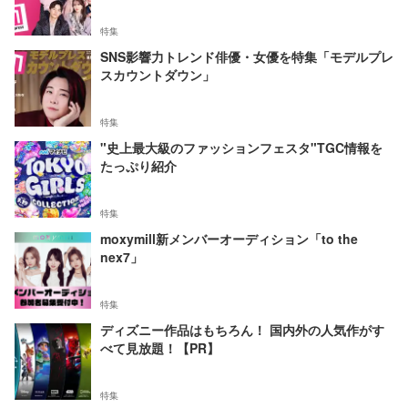
特集
SNS影響力トレンド俳優・女優を特集「モデルプレ
スカウントダウン」
特集
"史上最大級のファッションフェスタ"TGC情報を
たっぷり紹介
特集
moxymill新メンバーオーディション「to the
nex7」
特集
ディズニー作品はもちろん！ 国内外の人気作がす
べて見放題！【PR】
特集