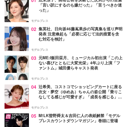
01
「言い訳にするのも嫌だった」「言うべきか迷
った」
モデルプレス
02
集英社、日向坂46藤嶌果歩の写真集を巡り声明
発表 注意喚起も「必要に応じて法的措置を含
む対応を検討」
モデルプレス
03
元ME:I飯田栞月、ミュージカル初出演「この上
ない喜びとともに大変光栄」4年ぶり上演「フ
ァントム」城田優らキャスト発表
モデルプレス
04
辻希美、コストコでショッピングカートに座る
次女・夢空（ゆめあ）ちゃんの姿公開「乗りこ
なしてる感じが可愛すぎ」「成長を感じる」の
声
モデルプレス
05
M!LK曽野舜太＆吉田仁人の表紙解禁「モデル
プレスカウントダウンマガジン」巻頭に登場