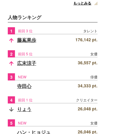
もっとみる
人物ランキング
1
前回 3 位
タレント
藤嶌果歩
176,142 pt.
2
前回 5 位
女優
広末涼子
36,557 pt.
3
NEW
俳優
寺田心
34,333 pt.
4
前回 1 位
クリエイター
りょう
26,048 pt.
5
NEW
女優
ハン・ヒョジュ
26,046 pt.