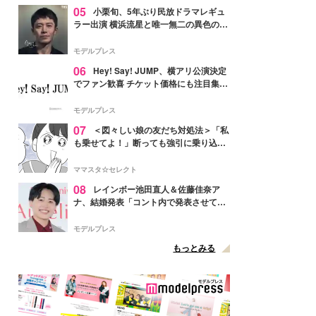
05
小栗旬、5年ぶり民放ドラマレギュ
ラー出演 横浜流星と唯一無二の異色のバ
ディで初共演【LOST10】
モデルプレス
06
Hey! Say! JUMP、横アリ公演決定
でファン歓喜 チケット価格にも注目集ま
る「激アツ」「平成に戻ったみたい」
モデルプレス
07
＜図々しい娘の友だち対処法＞「私
も乗せてよ！」断っても強引に乗り込ん
でくる友だち【第1話まんが】
ママスタ☆セレクト
08
レインボー池田直人＆佐藤佳奈ア
ナ、結婚発表「コント内で発表させてい
ただきました」読売テレビ退社は生活拠
点変更のため
モデルプレス
もっとみる