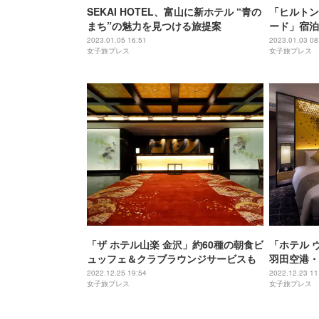
SEKAI HOTEL、富山に新ホテル “青の
「ヒルトン
まち”の魅力を見つける旅提案
ード」宿泊
お洒落“ヌ
2023.01.05 16:51
2023.01.03 08
女子旅プレス
女子旅プレス
ル
「ザ ホテル山楽 金沢」約60種の朝食ビ
「ホテル 
ュッフェ＆クラブラウンジサービスも
羽田空港・
泉、商業施
2022.12.25 19:54
2022.12.23 11
女子旅プレス
女子旅プレス
ワン・ホテ