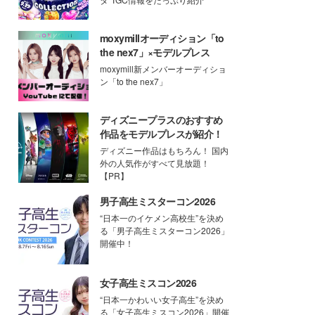
moxymillオーディション「to
the nex7」×モデルプレス
moxymill新メンバーオーディショ
ン「to the nex7」
ディズニープラスのおすすめ
作品をモデルプレスが紹介！
ディズニー作品はもちろん！ 国内
外の人気作がすべて見放題！
【PR】
男子高生ミスターコン2026
“日本一のイケメン高校生”を決め
る「男子高生ミスターコン2026」
開催中！
女子高生ミスコン2026
“日本一かわいい女子高生”を決め
る「女子高生ミスコン2026」開催