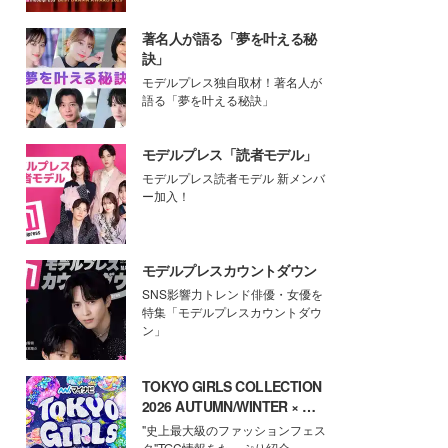
著名人が語る「夢を叶える秘
訣」
モデルプレス独自取材！著名人が
語る「夢を叶える秘訣」
モデルプレス「読者モデル」
モデルプレス読者モデル 新メンバ
ー加入！
モデルプレスカウントダウン
SNS影響力トレンド俳優・女優を
特集「モデルプレスカウントダウ
ン」
TOKYO GIRLS COLLECTION
2026 AUTUMN/WINTER × モ
デルプレス
"史上最大級のファッションフェス
タ"TGC情報をたっぷり紹介