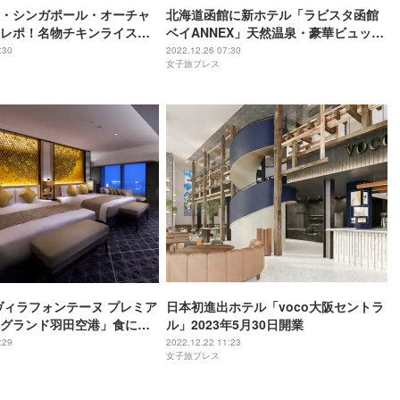
・シンガポール・オーチャ
北海道函館に新ホテル「ラビスタ函館
レポ！名物チキンライスに
ベイANNEX」天然温泉・豪華ビュッフ
ン活”も楽しめる非日常ホテ
ェを堪能
:30
2022.12.26 07:30
女子旅プレス
ヴィラフォンテーヌ プレミア
日本初進出ホテル「voco大阪セントラ
グランド羽田空港」食に温
ル」2023年5月30日開業
設も揃う便利な“オールイン
:29
2022.12.22 11:23
女子旅プレス
ル”