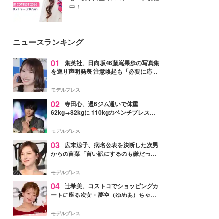
中！
ニュースランキング
01
集英社、日向坂46藤嶌果歩の写真集
を巡り声明発表 注意喚起も「必要に応じ
て法的措置を含む対応を検討」
モデルプレス
02
寺田心、週6ジム通いで体重
62kg→82kgに 110kgのベンチプレス持
ち上げる姿披露「胸板の厚みすごい」
「かっこいい」と反響
モデルプレス
03
広末涼子、病名公表を決断した次男
からの言葉「言い訳にするのも嫌だっ
た」「言うべきか迷った」
モデルプレス
04
辻希美、コストコでショッピングカ
ートに座る次女・夢空（ゆめあ）ちゃん
の姿公開「乗りこなしてる感じが可愛す
ぎ」「成長を感じる」の声
モデルプレス