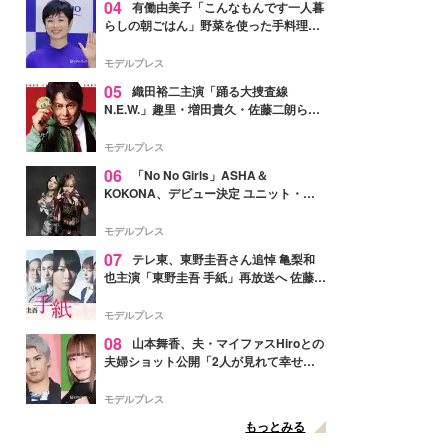
04
有働由美子「こんなもんです一人暮
らしの朝ごはん」野菜を使った手料理公
開「作ってみたい」「ヘルシーで美味し
そう」と反響
モデルプレス
05
織田裕二主演「踊る大捜査線
N.E.W.」趣里・増田貴久・佐藤二朗ら新
メンバー紹介映像解禁 各キャラクター象
徴する“謎のキーワード”も
モデルプレス
06
「No No Girls」ASHA＆
KOKONA、デビュー決定 ユニット・
TAKARAとしてセルフプロデュース楽曲
リリースへ
モデルプレス
07
テレ東、東野圭吾さん追悼 亀梨和
也主演「東野圭吾 手紙」再放送へ 佐藤隆
太・本田翼・中村倫也ら出演
モデルプレス
08
山本舞香、夫・マイファスHiroとの
夫婦ショット公開「2人が見れて幸せ」
「仲の良さが伝わってくる」と反響
モデルプレス
もっとみる