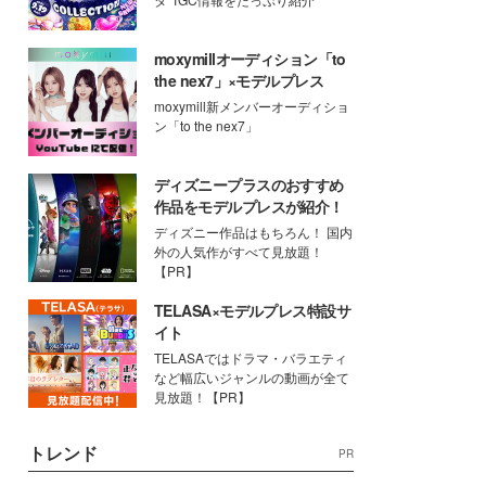
moxymillオーディション「to
the nex7」×モデルプレス
moxymill新メンバーオーディショ
ン「to the nex7」
ディズニープラスのおすすめ
作品をモデルプレスが紹介！
ディズニー作品はもちろん！ 国内
外の人気作がすべて見放題！
【PR】
TELASA×モデルプレス特設サ
イト
TELASAではドラマ・バラエティ
など幅広いジャンルの動画が全て
見放題！【PR】
トレンド
PR