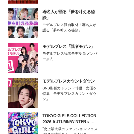
著名人が語る「夢を叶える秘
訣」
モデルプレス独自取材！著名人が
語る「夢を叶える秘訣」
モデルプレス「読者モデル」
モデルプレス読者モデル 新メンバ
ー加入！
モデルプレスカウントダウン
SNS影響力トレンド俳優・女優を
特集「モデルプレスカウントダウ
ン」
TOKYO GIRLS COLLECTION
2026 AUTUMN/WINTER × モ
デルプレス
"史上最大級のファッションフェス
タ"TGC情報をたっぷり紹介