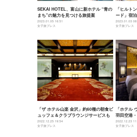
SEKAI HOTEL、富山に新ホテル “青の
「ヒルトン
まち”の魅力を見つける旅提案
ード」宿泊
お洒落“ヌ
2023.01.05 16:51
2023.01.03 08
女子旅プレス
女子旅プレス
ル
「ザ ホテル山楽 金沢」約60種の朝食ビ
「ホテル 
ュッフェ＆クラブラウンジサービスも
羽田空港・
泉、商業施
2022.12.25 19:54
2022.12.23 11
女子旅プレス
女子旅プレス
ワン・ホテ