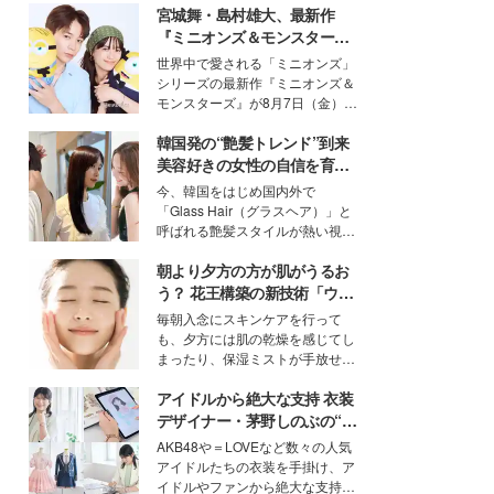
宮城舞・島村雄大、最新作
『ミニオンズ＆モンスター
ズ』の魅力熱弁 ハチャメチャ
世界中で愛される「ミニオンズ」
だけじゃない“友情と絆”に感
シリーズの最新作『ミニオンズ＆
動
モンスターズ』が8月7日（金）に
公開。モデルプレスでは、“大のミ
韓国発の“艶髪トレンド”到来
ニオン好き”という共通点を持つモ
デルの宮城舞と島村雄大の特別対
美容好きの女性の自信を育む
談をお届け！それぞれの視点か
「ヘアケア事情」って？
今、韓国をはじめ国内外で
ら、今作ならではの魅力や予想外
「Glass Hair（グラスヘア）」と
の感動をもたらす奥深いストーリ
呼ばれる艶髪スタイルが熱い視線
ーについて熱く語り合ってもらっ
を集めています。メイクやファッ
た。
朝より夕方の方が肌がうるお
ションの完成度を高めるベースと
して、“髪そのものの美しさ”に改
う？ 花王構築の新技術「ウォ
めて注目する人が増えている様
ーターキャプチャリングスキ
毎朝入念にスキンケアを行って
子。今回は、そんな憧れの艶やか
ン（捕水肌）」がスキンケア
も、夕方には肌の乾燥を感じてし
な髪を日常で叶える、美容好きの
の常識を変える予感
まったり、保湿ミストが手放せな
女性たちのヘアケア事情を紹介し
いという読者も多いのでは？そん
ます。
アイドルから絶大な支持 衣装
な美容の常識を大きく変える可能
性を秘めた、革新的な「Water
デザイナー・茅野しのぶの“可
Capturing Skin（ウォーターキャ
愛い”を作る美学＜「シチズン
AKB48や＝LOVEなど数々の人気
プチャリングスキン：捕水肌）」
クロスシー」インタビュー＞
アイドルたちの衣装を手掛け、ア
技術を、花王が構築した。
イドルやファンから絶大な支持を