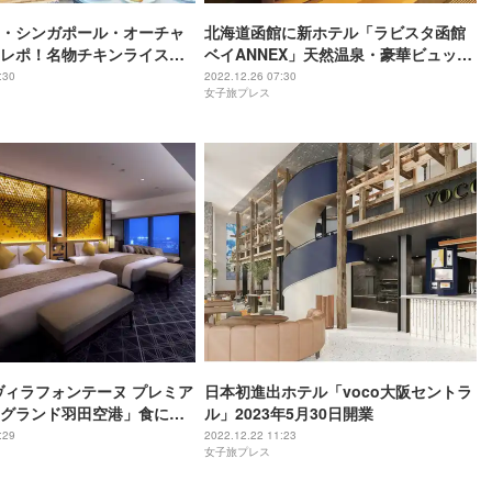
・シンガポール・オーチャ
北海道函館に新ホテル「ラビスタ函館
レポ！名物チキンライスに
ベイANNEX」天然温泉・豪華ビュッフ
ン活”も楽しめる非日常ホテ
ェを堪能
:30
2022.12.26 07:30
女子旅プレス
ヴィラフォンテーヌ プレミア
日本初進出ホテル「voco大阪セントラ
グランド羽田空港」食に温
ル」2023年5月30日開業
設も揃う便利な“オールイン
:29
2022.12.22 11:23
女子旅プレス
ル”