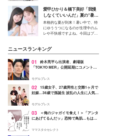
得る、株式会社オサレカンパニー
愛甲ひかり＆橋下美好「我慢
取締役兼クリエイティブディレク
ター・茅野しのぶ。一人ひとりの
しなくていいんだ」夏の“暑さ
個性に寄り添い、魅力を引き出す
対策”の新しい選択肢とは？
本格的な夏が到来！暑い中で、特
衣装作りは、多くの女性たちに勇
にゆううつになるのが生理中のム
気と自信を与え続けている。
レや不快感ですよね。今回はプラ
イベートでも仲良しで旅行好きな
モデル・愛甲ひかりさんと橋下美
ニュースランキング
好さんを迎えて本音で女子会トー
ク。猛暑のお出かけを快適に過ご
すヒントや、2人が感動した夏の
01
鈴木亮平ら出演者、劇場版
生理の新常識にも迫りました。
「TOKYO MER」公開延期にコメント
「現実のヒーローたちにチームMERから
最大の敬意とエールを」
モデルプレス
02
15歳女子、27歳男性と交際1ヶ月で
妊娠…36歳で孫誕生 波乱の人生に人気タ
レント思わずツッコミ「だいぶ危ねえ
よ！」
モデルプレス
03
＜俺のジャガイモ食え！＞「アンタ
にあげてるんだッ」恐怖で鳥肌…もはや
ストーカー？【第3話まんが】
ママスタ☆セレクト