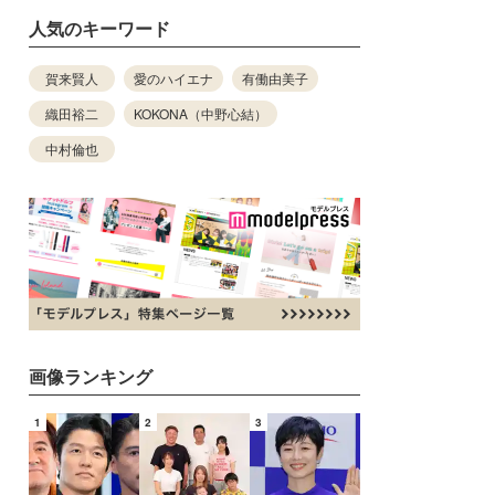
人気のキーワード
賀来賢人
愛のハイエナ
有働由美子
織田裕二
KOKONA（中野心結）
中村倫也
画像ランキング
1
2
3