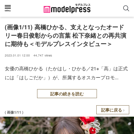
(画像1/11) 高橋ひかる、支えとなったオード
リー春日俊彰からの言葉 松下奈緒との再共演
に期待も＜モデルプレスインタビュー＞
2023.01.01 12:00
44,747
views
女優の高橋ひかる（たかはし・ひかる／21※「高」は正式
には「はしごだか」）が、所属するオスカープロモ...
記事の続きを読む
記事に戻る
( 画像1/11 )