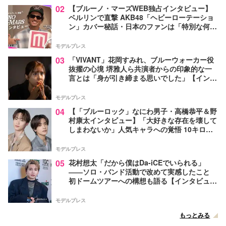
02
【ブルーノ・マーズWEB独占インタビュー】
ベルリンで直撃 AKB48「ヘビーローテーショ
ン」カバー秘話・日本のファンは「特別な何か
がある」…来日公演への期待語る
モデルプレス
03
「VIVANT」花岡すみれ、ブルーウォーカー役
抜擢の心境 堺雅人ら共演者からの印象的な一
言とは「身が引き締まる思いでした」【インタ
ビュー】
モデルプレス
04
【「ブルーロック」なにわ男子・高橋恭平＆野
村康太インタビュー】「大好きな存在を壊して
しまわないか」人気キャラへの覚悟 10キロ増
量の肉体改造秘話
モデルプレス
05
花村想太「だから僕はDa-iCEでいられる」
――ソロ・バンド活動で改めて実感したこと
初ドームツアーへの構想も語る【インタビュ
ー】
モデルプレス
もっとみる