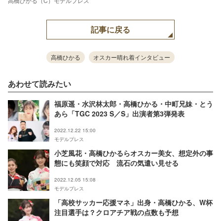
高橋ひかる（C）モデルプレス
記事に戻る
高橋ひかる
オスカー晴れ着インタビュー
あわせて読みたい
福原遥・水沢林太郎・高橋ひかる・中町兄妹・とう
あら「TGC 2023 S／S」出演者第3弾発表
2022.12.22 15:00
モデルプレス
小芝風花・高橋ひかるらオスカー美女、想定外の事
態にも笑顔で対応 流石の気遣い見せる
2022.12.05 15:08
モデルプレス
「高校サッカー応援マネ」出身・高橋ひかる、W杯
注目選手は？クロアチア戦の点数も予想