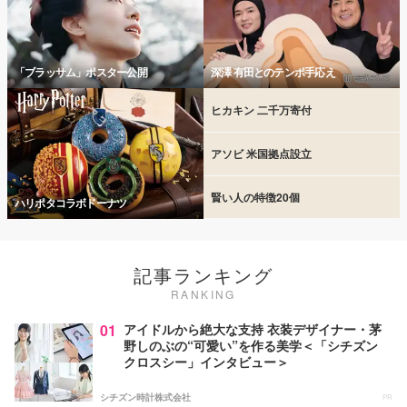
「ブラッサム」ポスター公開
深澤 有田とのテンポ手応え
ヒカキン 二千万寄付
アソビ 米国拠点設立
賢い人の特徴20個
ハリポタコラボドーナツ
記事ランキング
RANKING
01
アイドルから絶大な支持 衣装デザイナー・茅
野しのぶの“可愛い”を作る美学＜「シチズン
クロスシー」インタビュー＞
シチズン時計株式会社
PR