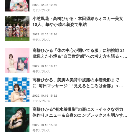
2022.12.05 12:59
モデルプレス
小芝風花・高橋ひかる・本田望結らオスカー美女
10人、華やか晴れ着姿で集結
2022.12.05 12:26
モデルプレス
高橋ひかる「体の中心が開いてる服」に初挑戦 21
歳迎えた心境＆“自己肯定感”への考え方も語る＜
Adorable＞
2022.10.16 16:17
モデルプレス
高橋ひかる、美脚＆美背中披露の水着撮影まで
に“毎日マッサージ”「見えるところは全部」＜
Adorable＞
2022.10.16 15:32
モデルプレス
高橋ひかる“初水着撮影”の裏にストイックな努力
体作りメニュー＆自身のコンプレックスも明かす＜
Adorable＞
2022.10.16 15:08
モデルプレス