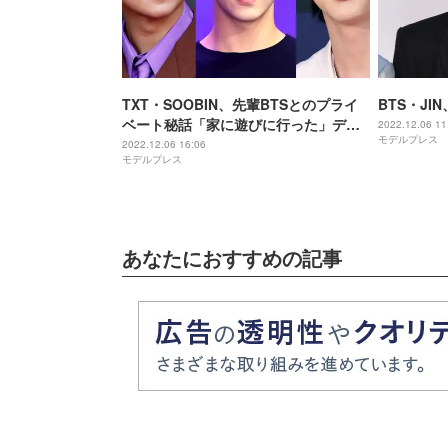
TXT・SOOBIN、先輩BTSとのプライ
BTS・J
ベート秘話「家に遊びに行った」デビ
2022.12.06 11
モデルプレス
ュー前の感動的エピソードも
2022.12.06 16:06
モデルプレス
あなたにおすすめの記事