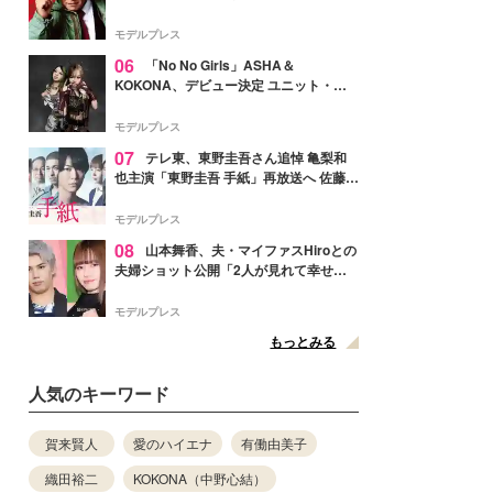
メンバー紹介映像解禁 各キャラクター象
徴する“謎のキーワード”も
モデルプレス
06
「No No Girls」ASHA＆
KOKONA、デビュー決定 ユニット・
TAKARAとしてセルフプロデュース楽曲
リリースへ
モデルプレス
07
テレ東、東野圭吾さん追悼 亀梨和
也主演「東野圭吾 手紙」再放送へ 佐藤隆
太・本田翼・中村倫也ら出演
モデルプレス
08
山本舞香、夫・マイファスHiroとの
夫婦ショット公開「2人が見れて幸せ」
「仲の良さが伝わってくる」と反響
モデルプレス
もっとみる
人気のキーワード
賀来賢人
愛のハイエナ
有働由美子
織田裕二
KOKONA（中野心結）