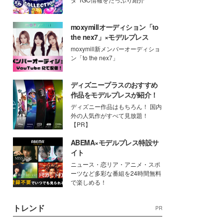
moxymillオーディション「to
the nex7」×モデルプレス
moxymill新メンバーオーディショ
ン「to the nex7」
ディズニープラスのおすすめ
作品をモデルプレスが紹介！
ディズニー作品はもちろん！ 国内
外の人気作がすべて見放題！
【PR】
ABEMA×モデルプレス特設サ
イト
ニュース・恋リア・アニメ・スポ
ーツなど多彩な番組を24時間無料
で楽しめる！
トレンド
PR