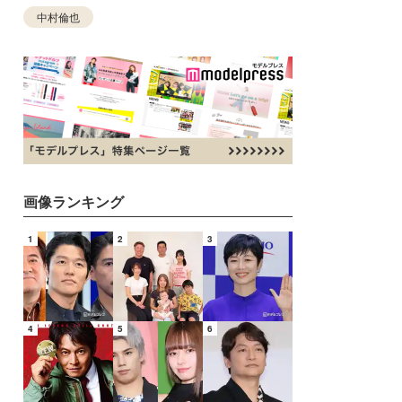
中村倫也
画像ランキング
1
2
3
4
5
6