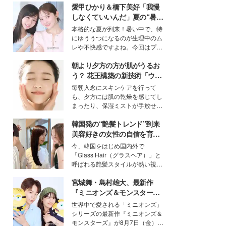
愛甲ひかり＆橋下美好「我慢
しなくていいんだ」夏の“暑さ
対策”の新しい選択肢とは？
本格的な夏が到来！暑い中で、特
にゆううつになるのが生理中のム
レや不快感ですよね。今回はプラ
イベートでも仲良しで旅行好きな
朝より夕方の方が肌がうるお
モデル・愛甲ひかりさんと橋下美
好さんを迎えて本音で女子会トー
う？ 花王構築の新技術「ウォ
ク。猛暑のお出かけを快適に過ご
ーターキャプチャリングスキ
毎朝入念にスキンケアを行って
すヒントや、2人が感動した夏の
ン（捕水肌）」がスキンケア
も、夕方には肌の乾燥を感じてし
生理の新常識にも迫りました。
の常識を変える予感
まったり、保湿ミストが手放せな
いという読者も多いのでは？そん
韓国発の“艶髪トレンド”到来
な美容の常識を大きく変える可能
性を秘めた、革新的な「Water
美容好きの女性の自信を育む
Capturing Skin（ウォーターキャ
「ヘアケア事情」って？
今、韓国をはじめ国内外で
プチャリングスキン：捕水肌）」
「Glass Hair（グラスヘア）」と
技術を、花王が構築した。
呼ばれる艶髪スタイルが熱い視線
を集めています。メイクやファッ
宮城舞・島村雄大、最新作
ションの完成度を高めるベースと
して、“髪そのものの美しさ”に改
『ミニオンズ＆モンスター
めて注目する人が増えている様
ズ』の魅力熱弁 ハチャメチャ
世界中で愛される「ミニオンズ」
子。今回は、そんな憧れの艶やか
だけじゃない“友情と絆”に感
シリーズの最新作『ミニオンズ＆
な髪を日常で叶える、美容好きの
動
モンスターズ』が8月7日（金）に