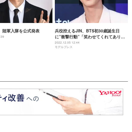
IN、陸軍入隊を公式発表
兵役控えるJIN、BTS初30歳誕生日
に”衝撃行動”「笑わせてくれてありが
:39
とう」「そういうところが好き」
2022.12.05 12:44
モデルプレス