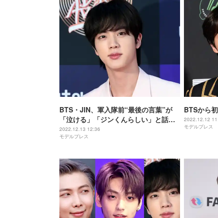
BTS・JIN、軍入隊前“最後の言葉”が
BTSから
「泣ける」「ジンくんらしい」と話題
2022.12.12 11
モデルプレス
送別の声殺到でトレンド入り
2022.12.13 12:36
モデルプレス