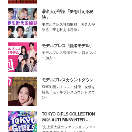
著名人が語る「夢を叶える秘
訣」
モデルプレス独自取材！著名人が
語る「夢を叶える秘訣」
モデルプレス「読者モデル」
モデルプレス読者モデル 新メンバ
ー加入！
モデルプレスカウントダウン
SNS影響力トレンド俳優・女優を
特集「モデルプレスカウントダウ
ン」
TOKYO GIRLS COLLECTION
2026 AUTUMN/WINTER × モ
デルプレス
"史上最大級のファッションフェス
タ"TGC情報をたっぷり紹介