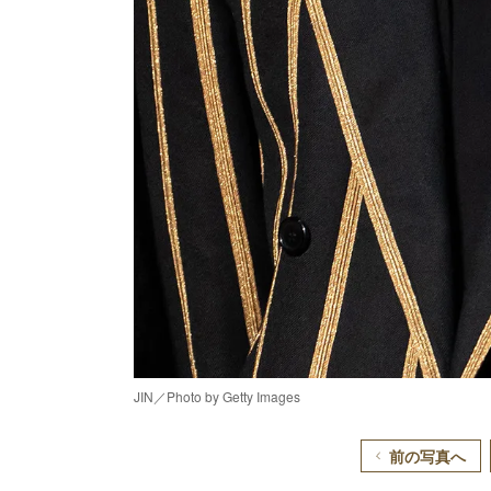
JIN／Photo by Getty Images
L
41
Un
前の写真へ