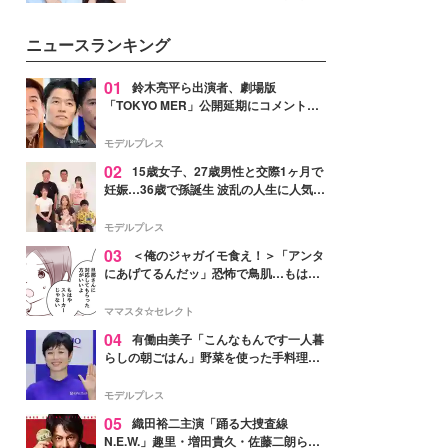
女性たちのヘアケア事情を紹介し
公開。モデルプレスでは、“大のミ
ます。
ニオン好き”という共通点を持つモ
ニュースランキング
デルの宮城舞と島村雄大の特別対
談をお届け！それぞれの視点か
ら、今作ならではの魅力や予想外
01
鈴木亮平ら出演者、劇場版
の感動をもたらす奥深いストーリ
「TOKYO MER」公開延期にコメント
ーについて熱く語り合ってもらっ
「現実のヒーローたちにチームMERから
た。
最大の敬意とエールを」
モデルプレス
02
15歳女子、27歳男性と交際1ヶ月で
妊娠…36歳で孫誕生 波乱の人生に人気タ
レント思わずツッコミ「だいぶ危ねえ
よ！」
モデルプレス
03
＜俺のジャガイモ食え！＞「アンタ
にあげてるんだッ」恐怖で鳥肌…もはや
ストーカー？【第3話まんが】
ママスタ☆セレクト
04
有働由美子「こんなもんです一人暮
らしの朝ごはん」野菜を使った手料理公
開「作ってみたい」「ヘルシーで美味し
そう」と反響
モデルプレス
05
織田裕二主演「踊る大捜査線
N.E.W.」趣里・増田貴久・佐藤二朗ら新