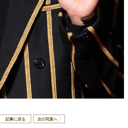
oaded
:
.77%
/
mute
記事に戻る
次の写真へ