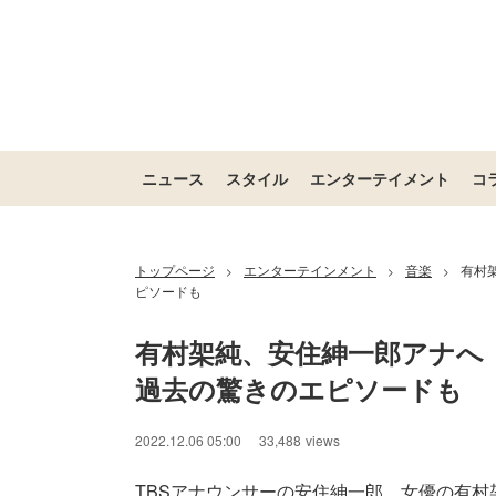
ニュース
スタイル
エンターテイメント
コ
トップページ
エンターテインメント
音楽
有村
>
>
>
ピソードも
有村架純、安住紳一郎アナへ
過去の驚きのエピソードも
2022.12.06 05:00
33,488
views
TBSアナウンサーの安住紳一郎、女優の有村