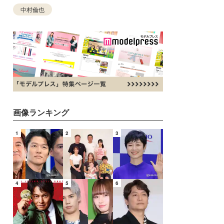
中村倫也
画像ランキング
1
2
3
4
5
6