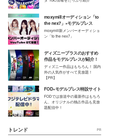
moxymillオーディション「to
the nex7」×モデルプレス
moxymill新メンバーオーディショ
ン「to the nex7」
ディズニープラスのおすすめ
作品をモデルプレスが紹介！
ディズニー作品はもちろん！ 国内
外の人気作がすべて見放題！
【PR】
FOD×モデルプレス特設サイト
FODでは放送中の最新作はもちろ
ん、オリジナルの独占作品も見放
題配信中！
トレンド
PR