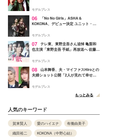
メンバー紹介映像解禁 各キャラクター象
徴する“謎のキーワード”も
モデルプレス
06
「No No Girls」ASHA＆
KOKONA、デビュー決定 ユニット・
TAKARAとしてセルフプロデュース楽曲
リリースへ
モデルプレス
07
テレ東、東野圭吾さん追悼 亀梨和
也主演「東野圭吾 手紙」再放送へ 佐藤隆
太・本田翼・中村倫也ら出演
モデルプレス
08
山本舞香、夫・マイファスHiroとの
夫婦ショット公開「2人が見れて幸せ」
「仲の良さが伝わってくる」と反響
モデルプレス
もっとみる
人気のキーワード
賀来賢人
愛のハイエナ
有働由美子
織田裕二
KOKONA（中野心結）