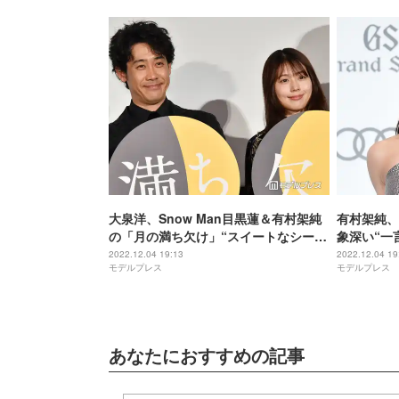
大泉洋、Snow Man目黒蓮＆有村架純
有村架純、
の「月の満ち欠け」“スイートなシー
象深い“一
ン”に胸キュン「なんて素敵」
れている方
2022.12.04 19:13
2022.12.04 19
モデルプレス
モデルプレス
あなたにおすすめの記事