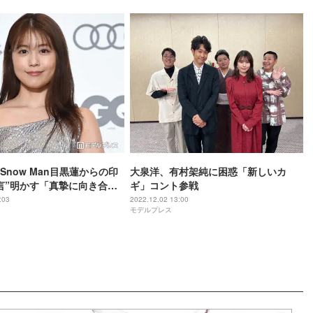
Snow Man目黒蓮からの印
大泉洋、有村架純に困惑「新しいカ
言”明かす「真摯に向き合わ
ギ」コント参戦
」
:03
2022.12.02 13:00
モデルプレス