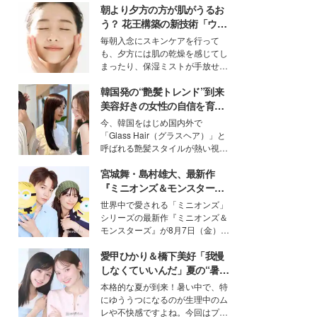
朝より夕方の方が肌がうるお
う？ 花王構築の新技術「ウォ
ーターキャプチャリングスキ
毎朝入念にスキンケアを行って
ン（捕水肌）」がスキンケア
も、夕方には肌の乾燥を感じてし
の常識を変える予感
まったり、保湿ミストが手放せな
いという読者も多いのでは？そん
韓国発の“艶髪トレンド”到来
な美容の常識を大きく変える可能
性を秘めた、革新的な「Water
美容好きの女性の自信を育む
Capturing Skin（ウォーターキャ
「ヘアケア事情」って？
今、韓国をはじめ国内外で
プチャリングスキン：捕水肌）」
「Glass Hair（グラスヘア）」と
技術を、花王が構築した。
呼ばれる艶髪スタイルが熱い視線
を集めています。メイクやファッ
宮城舞・島村雄大、最新作
ションの完成度を高めるベースと
して、“髪そのものの美しさ”に改
『ミニオンズ＆モンスター
めて注目する人が増えている様
ズ』の魅力熱弁 ハチャメチャ
世界中で愛される「ミニオンズ」
子。今回は、そんな憧れの艶やか
だけじゃない“友情と絆”に感
シリーズの最新作『ミニオンズ＆
な髪を日常で叶える、美容好きの
動
モンスターズ』が8月7日（金）に
女性たちのヘアケア事情を紹介し
公開。モデルプレスでは、“大のミ
ます。
愛甲ひかり＆橋下美好「我慢
ニオン好き”という共通点を持つモ
デルの宮城舞と島村雄大の特別対
しなくていいんだ」夏の“暑さ
談をお届け！それぞれの視点か
対策”の新しい選択肢とは？
本格的な夏が到来！暑い中で、特
ら、今作ならではの魅力や予想外
にゆううつになるのが生理中のム
の感動をもたらす奥深いストーリ
レや不快感ですよね。今回はプラ