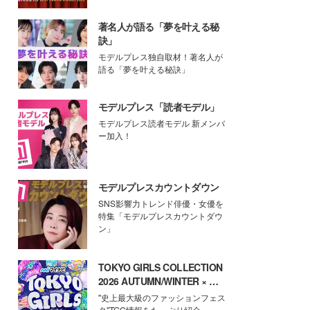
著名人が語る「夢を叶える秘
訣」
モデルプレス独自取材！著名人が
語る「夢を叶える秘訣」
モデルプレス「読者モデル」
モデルプレス読者モデル 新メンバ
ー加入！
モデルプレスカウントダウン
SNS影響力トレンド俳優・女優を
特集「モデルプレスカウントダウ
ン」
TOKYO GIRLS COLLECTION
2026 AUTUMN/WINTER × モ
デルプレス
"史上最大級のファッションフェス
タ"TGC情報をたっぷり紹介