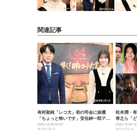
関連記事
有村架純「レコ大」初の司会に抜擢
松本潤・有
「ちょっと怖いです」安住紳一郎アナ
孝之ら「ど
は11年連続総合司会
真公開
2022.12.06 05:00
2022.12.05 12
モデルプレス
モデルプレス