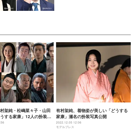
村架純・松嶋菜々子・山田
有村架純、着物姿が美しい「どうする
うする家康」12人の扮装写
家康」瀬名の扮装写真公開
:56
2022.12.05 12:06
モデルプレス