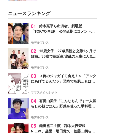
ーについて熱く語り合ってもらっ
イベートでも仲良しで旅行好きな
た。
モデル・愛甲ひかりさんと橋下美
ニュースランキング
好さんを迎えて本音で女子会トー
ク。猛暑のお出かけを快適に過ご
すヒントや、2人が感動した夏の
01
鈴木亮平ら出演者、劇場版
生理の新常識にも迫りました。
「TOKYO MER」公開延期にコメント
「現実のヒーローたちにチームMERから
最大の敬意とエールを」
モデルプレス
02
15歳女子、27歳男性と交際1ヶ月で
妊娠…36歳で孫誕生 波乱の人生に人気タ
レント思わずツッコミ「だいぶ危ねえ
よ！」
モデルプレス
03
＜俺のジャガイモ食え！＞「アンタ
にあげてるんだッ」恐怖で鳥肌…もはや
ストーカー？【第3話まんが】
ママスタ☆セレクト
04
有働由美子「こんなもんです一人暮
らしの朝ごはん」野菜を使った手料理公
開「作ってみたい」「ヘルシーで美味し
そう」と反響
モデルプレス
05
織田裕二主演「踊る大捜査線
N.E.W.」趣里・増田貴久・佐藤二朗ら新