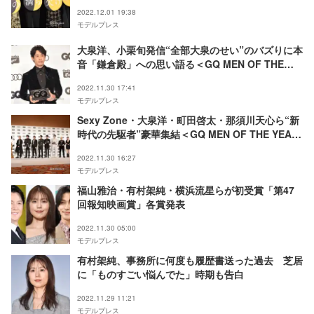
2022.12.01 19:38
モデルプレス
大泉洋、小栗旬発信“全部大泉のせい”のバズりに本
音「鎌倉殿」への思い語る＜GQ MEN OF THE
YEAR 2022＞
2022.11.30 17:41
モデルプレス
Sexy Zone・大泉洋・町田啓太・那須川天心ら“新
時代の先駆者”豪華集結＜GQ MEN OF THE YEAR
2022＞
2022.11.30 16:27
モデルプレス
福山雅治・有村架純・横浜流星らが初受賞「第47
回報知映画賞」各賞発表
2022.11.30 05:00
モデルプレス
有村架純、事務所に何度も履歴書送った過去 芝居
に「ものすごい悩んでた」時期も告白
2022.11.29 11:21
モデルプレス