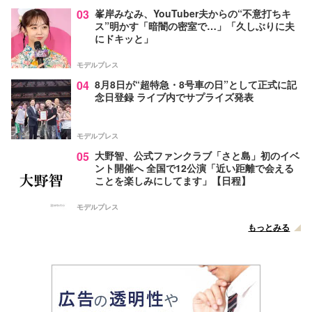
03
峯岸みなみ、YouTuber夫からの“不意打ちキ
ス”明かす「暗闇の密室で…」「久しぶりに夫
にドキッと」
モデルプレス
04
8月8日が“超特急・8号車の日”として正式に記
念日登録 ライブ内でサプライズ発表
モデルプレス
05
大野智、公式ファンクラブ「さと島」初のイベ
ント開催へ 全国で12公演「近い距離で会える
ことを楽しみにしてます」【日程】
モデルプレス
もっとみる