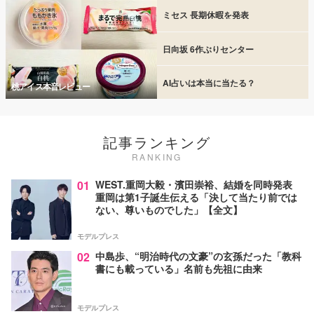
ミセス 長期休暇を発表
日向坂 6作ぶりセンター
AI占いは本当に当たる？
桃アイス本音レビュー
記事ランキング
RANKING
01
WEST.重岡大毅・濱田崇裕、結婚を同時発表
重岡は第1子誕生伝える「決して当たり前では
ない、尊いものでした」【全文】
モデルプレス
02
中島歩、“明治時代の文豪”の玄孫だった「教科
書にも載っている」名前も先祖に由来
モデルプレス