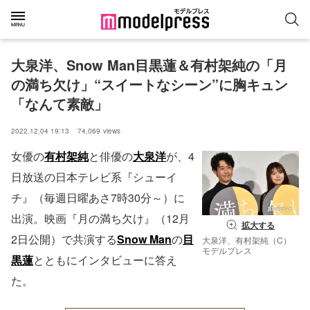
大泉洋、Snow Man目黒蓮＆有村架純の「月
の満ち欠け」“スイートなシーン”に胸キュン
「なんて素敵」
2022.12.04 19:13
74,069
views
女優の
有村架純
と俳優の
大泉洋
が、4
日放送の日本テレビ系『シューイ
チ』（毎週日曜あさ7時30分～）に
出演。映画『月の満ち欠け』（12月
拡大する
2日公開）で共演する
Snow Man
の
目
大泉洋、有村架純（C）
モデルプレス
黒蓮
とともにインタビューに答え
た。