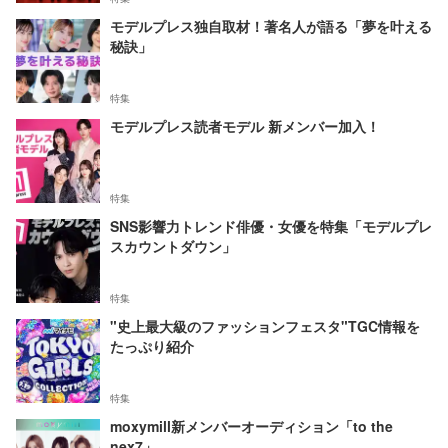
モデルプレス独自取材！著名人が語る「夢を叶える
秘訣」
特集
モデルプレス読者モデル 新メンバー加入！
特集
SNS影響力トレンド俳優・女優を特集「モデルプレ
スカウントダウン」
特集
"史上最大級のファッションフェスタ"TGC情報を
たっぷり紹介
特集
moxymill新メンバーオーディション「to the
nex7」