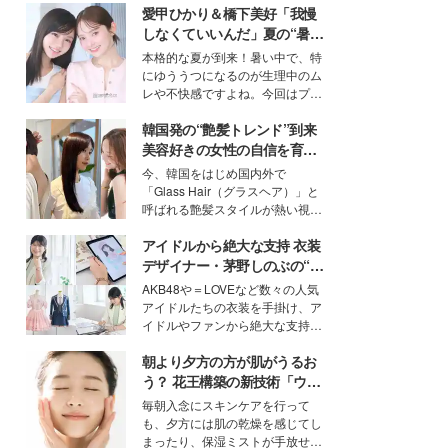
愛甲ひかり＆橋下美好「我慢
しなくていいんだ」夏の“暑さ
対策”の新しい選択肢とは？
本格的な夏が到来！暑い中で、特
にゆううつになるのが生理中のム
レや不快感ですよね。今回はプラ
イベートでも仲良しで旅行好きな
韓国発の“艶髪トレンド”到来
モデル・愛甲ひかりさんと橋下美
好さんを迎えて本音で女子会トー
美容好きの女性の自信を育む
ク。猛暑のお出かけを快適に過ご
「ヘアケア事情」って？
今、韓国をはじめ国内外で
すヒントや、2人が感動した夏の
「Glass Hair（グラスヘア）」と
生理の新常識にも迫りました。
呼ばれる艶髪スタイルが熱い視線
を集めています。メイクやファッ
アイドルから絶大な支持 衣装
ションの完成度を高めるベースと
して、“髪そのものの美しさ”に改
デザイナー・茅野しのぶの“可
めて注目する人が増えている様
愛い”を作る美学＜「シチズン
AKB48や＝LOVEなど数々の人気
子。今回は、そんな憧れの艶やか
クロスシー」インタビュー＞
アイドルたちの衣装を手掛け、ア
な髪を日常で叶える、美容好きの
イドルやファンから絶大な支持を
女性たちのヘアケア事情を紹介し
得る、株式会社オサレカンパニー
ます。
朝より夕方の方が肌がうるお
取締役兼クリエイティブディレク
ター・茅野しのぶ。一人ひとりの
う？ 花王構築の新技術「ウォ
個性に寄り添い、魅力を引き出す
ーターキャプチャリングスキ
毎朝入念にスキンケアを行って
衣装作りは、多くの女性たちに勇
ン（捕水肌）」がスキンケア
も、夕方には肌の乾燥を感じてし
気と自信を与え続けている。
の常識を変える予感
まったり、保湿ミストが手放せな