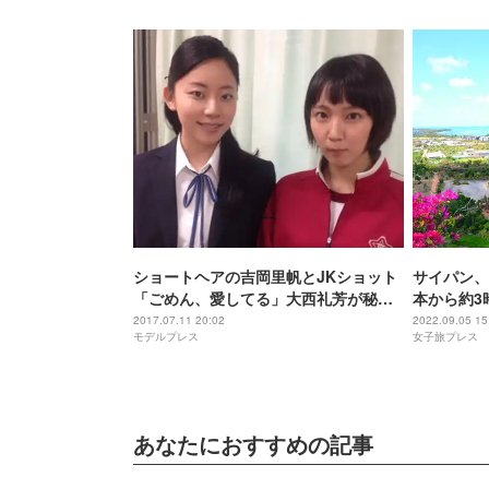
ショートヘアの吉岡里帆とJKショット
サイパン、
「ごめん、愛してる」大西礼芳が秘蔵
本から約3
写真を公開
2017.07.11 20:02
2022.09.05 15
モデルプレス
女子旅プレス
あなたにおすすめの記事