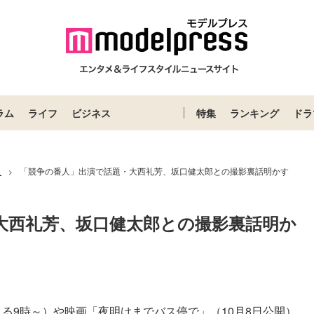
ラム
ライフ
ビジネス
特集
ランキング
ドラ
ス
「競争の番人」出演で話題・大西礼芳、坂口健太郎との撮影裏話明かす
>
大西礼芳、坂口健太郎との撮影裏話明か
る9時～）や映画「夜明けまでバス停で」（10月8日公開）