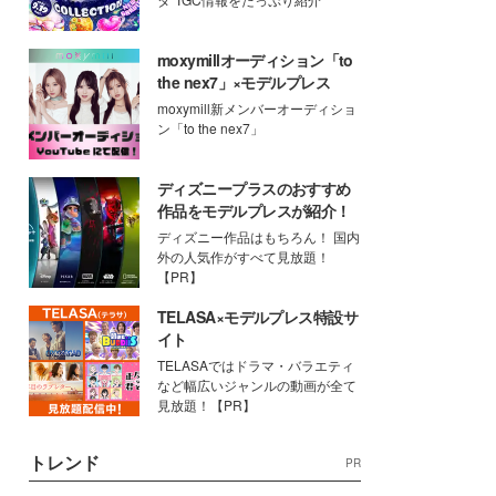
moxymillオーディション「to
the nex7」×モデルプレス
moxymill新メンバーオーディショ
ン「to the nex7」
ディズニープラスのおすすめ
作品をモデルプレスが紹介！
ディズニー作品はもちろん！ 国内
外の人気作がすべて見放題！
【PR】
TELASA×モデルプレス特設サ
イト
TELASAではドラマ・バラエティ
など幅広いジャンルの動画が全て
見放題！【PR】
トレンド
PR