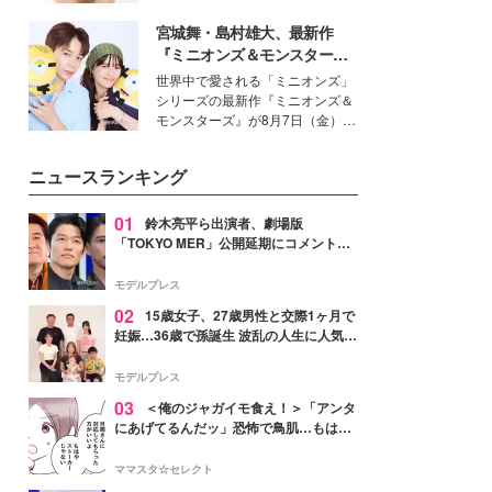
いという読者も多いのでは？そん
宮城舞・島村雄大、最新作
な美容の常識を大きく変える可能
性を秘めた、革新的な「Water
『ミニオンズ＆モンスター
Capturing Skin（ウォーターキャ
ズ』の魅力熱弁 ハチャメチャ
世界中で愛される「ミニオンズ」
プチャリングスキン：捕水肌）」
だけじゃない“友情と絆”に感
シリーズの最新作『ミニオンズ＆
技術を、花王が構築した。
動
モンスターズ』が8月7日（金）に
公開。モデルプレスでは、“大のミ
ニオン好き”という共通点を持つモ
ニュースランキング
デルの宮城舞と島村雄大の特別対
談をお届け！それぞれの視点か
ら、今作ならではの魅力や予想外
01
鈴木亮平ら出演者、劇場版
の感動をもたらす奥深いストーリ
「TOKYO MER」公開延期にコメント
ーについて熱く語り合ってもらっ
「現実のヒーローたちにチームMERから
た。
最大の敬意とエールを」
モデルプレス
02
15歳女子、27歳男性と交際1ヶ月で
妊娠…36歳で孫誕生 波乱の人生に人気タ
レント思わずツッコミ「だいぶ危ねえ
よ！」
モデルプレス
03
＜俺のジャガイモ食え！＞「アンタ
にあげてるんだッ」恐怖で鳥肌…もはや
ストーカー？【第3話まんが】
ママスタ☆セレクト