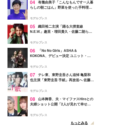
04
有働由美子「こんなもんです一人暮
らしの朝ごはん」野菜を使った手料理公
開「作ってみたい」「ヘルシーで美味し
そう」と反響
モデルプレス
05
織田裕二主演「踊る大捜査線
N.E.W.」趣里・増田貴久・佐藤二朗ら新
メンバー紹介映像解禁 各キャラクター象
徴する“謎のキーワード”も
モデルプレス
06
「No No Girls」ASHA＆
KOKONA、デビュー決定 ユニット・
TAKARAとしてセルフプロデュース楽曲
リリースへ
モデルプレス
07
テレ東、東野圭吾さん追悼 亀梨和
也主演「東野圭吾 手紙」再放送へ 佐藤隆
太・本田翼・中村倫也ら出演
モデルプレス
08
山本舞香、夫・マイファスHiroとの
夫婦ショット公開「2人が見れて幸せ」
「仲の良さが伝わってくる」と反響
モデルプレス
もっとみる