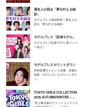
著名人が語る「夢を叶える秘
訣」
モデルプレス独自取材！著名人が
語る「夢を叶える秘訣」
モデルプレス「読者モデル」
モデルプレス読者モデル 新メンバ
ー加入！
モデルプレスカウントダウン
SNS影響力トレンド俳優・女優を
特集「モデルプレスカウントダウ
ン」
TOKYO GIRLS COLLECTION
2026 AUTUMN/WINTER × モ
デルプレス
"史上最大級のファッションフェス
タ"TGC情報をたっぷり紹介