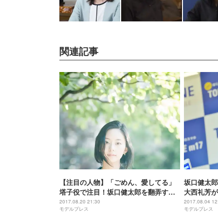
関連記事
【注目の人物】「ごめん、愛してる」
坂口健太
塔子役で注目！坂口健太郎を翻弄す
大西礼芳が
る“眼力スナイパー”大西礼芳
してる＞
2017.08.20 21:30
2017.08.04 12
モデルプレス
モデルプレス