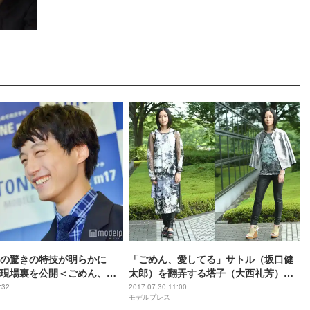
郎の驚きの特技が明らかに
「ごめん、愛してる」サトル（坂口健
現場裏を公開＜ごめん、愛
太郎）を翻弄する塔子（大西礼芳）、
個性派クールファッションが気にな
:32
2017.07.30 11:00
モデルプレス
る！＜スタイリスト解説＞