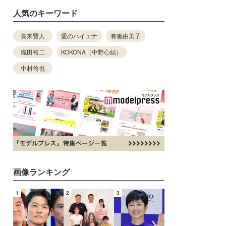
人気のキーワード
賀来賢人
愛のハイエナ
有働由美子
織田裕二
KOKONA（中野心結）
中村倫也
画像ランキング
1
2
3