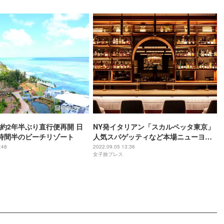
約2年半ぶり直行便再開 日
NY発イタリアン「スカルペッタ東京」
時間半のビーチリゾート
人気スパゲッティなど本場ニューヨー
カーも虜の味を提供
:48
2022.09.05 13:36
女子旅プレス