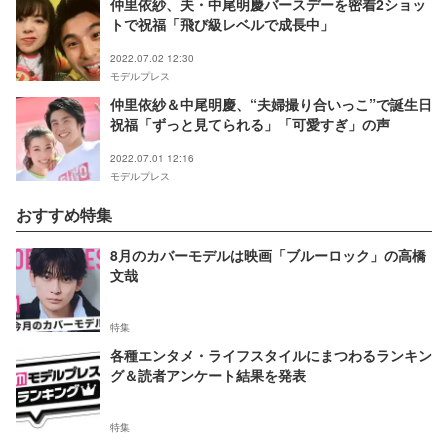
仲里依紗、夫・中尾明慶バースデーを密着2ショッ
トで祝福「飛び級レベルで成長中」
2022.07.02 12:30
モデルプレス
仲里依紗＆中尾明慶、“夫婦撮り合いっこ”で誕生日
祝福「ずっと見てられる」「可愛すぎ」の声
2022.07.01 12:16
モデルプレス
おすすめ特集
8月のカバーモデルは映画「ブルーロック」の高橋
文哉
特集
各種エンタメ・ライフスタイルにまつわるランキン
グ＆読者アンケート結果を発表
特集