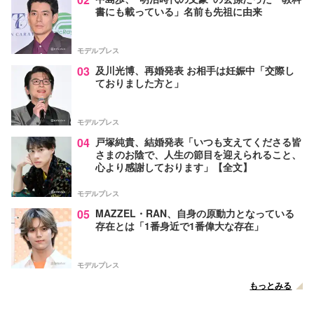
書にも載っている」名前も先祖に由来
モデルプレス
03
及川光博、再婚発表 お相手は妊娠中「交際し
ておりました方と」
モデルプレス
04
戸塚純貴、結婚発表「いつも支えてくださる皆
さまのお陰で、人生の節目を迎えられること、
心より感謝しております」【全文】
モデルプレス
05
MAZZEL・RAN、自身の原動力となっている
存在とは「1番身近で1番偉大な存在」
モデルプレス
もっとみる