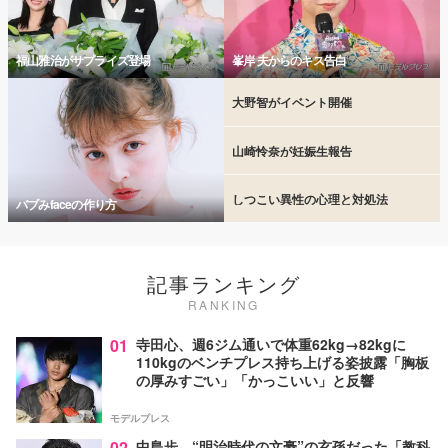
福山雅治がサプライズ登場
峯岸 夫からのキス告白
大野智がイベント開催
山崎怜奈が妊娠生報告
しつこい異性の心理と対処法
バブみfaceの作り方
記事ランキング
RANKING
01
寺田心、週6ジム通いで体重62kg→82kgに
110kgのベンチプレス持ち上げる姿披露「胸板
の厚みすごい」「かっこいい」と反響
モデルプレス
02
中島歩、“明治時代の文豪”の玄孫だった「教科