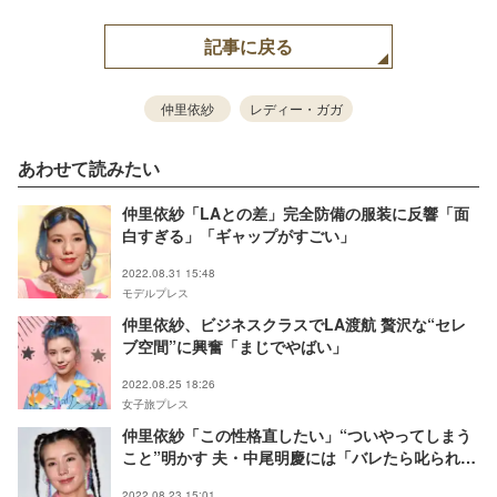
記事に戻る
仲里依紗
レディー・ガガ
あわせて読みたい
仲里依紗「LAとの差」完全防備の服装に反響「面
白すぎる」「ギャップがすごい」
2022.08.31 15:48
モデルプレス
仲里依紗、ビジネスクラスでLA渡航 贅沢な“セレ
ブ空間”に興奮「まじでやばい」
2022.08.25 18:26
女子旅プレス
仲里依紗「この性格直したい」“ついやってしまう
こと”明かす 夫・中尾明慶には「バレたら叱られ
る」
2022.08.23 15:01