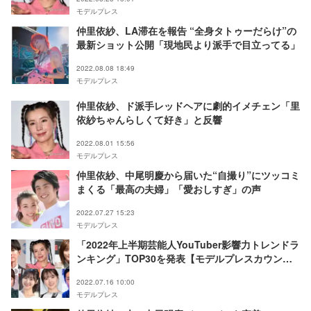
モデルプレス
仲里依紗、LA滞在を報告 “全身タトゥーだらけ”の
最新ショット公開「現地民より派手で目立ってる」
2022.08.08 18:49
モデルプレス
仲里依紗、ド派手レッドヘアに劇的イメチェン「里
依紗ちゃんらしくて好き」と反響
2022.08.01 15:56
モデルプレス
仲里依紗、中尾明慶から届いた“自撮り”にツッコミ
まくる「最高の夫婦」「愛おしすぎ」の声
2022.07.27 15:23
モデルプレス
「2022年上半期芸能人YouTuber影響力トレンドラ
ンキング」TOP30を発表【モデルプレスカウント
ダウン】
2022.07.16 10:00
モデルプレス