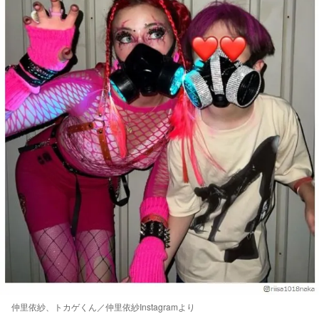
仲里依紗、トカゲくん／仲里依紗Instagramより