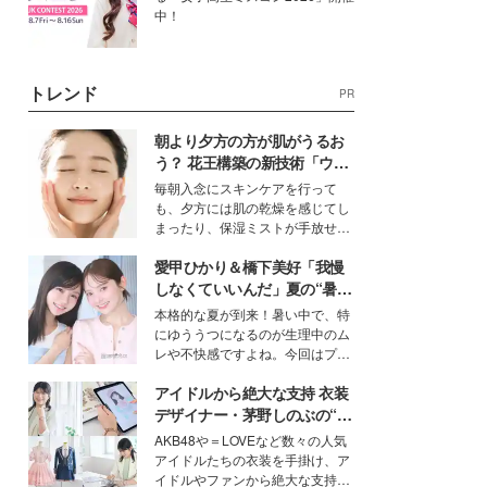
中！
トレンド
PR
朝より夕方の方が肌がうるお
う？ 花王構築の新技術「ウォ
ーターキャプチャリングスキ
毎朝入念にスキンケアを行って
ン（捕水肌）」がスキンケア
も、夕方には肌の乾燥を感じてし
の常識を変える予感
まったり、保湿ミストが手放せな
いという読者も多いのでは？そん
愛甲ひかり＆橋下美好「我慢
な美容の常識を大きく変える可能
性を秘めた、革新的な「Water
しなくていいんだ」夏の“暑さ
Capturing Skin（ウォーターキャ
対策”の新しい選択肢とは？
本格的な夏が到来！暑い中で、特
プチャリングスキン：捕水肌）」
にゆううつになるのが生理中のム
技術を、花王が構築した。
レや不快感ですよね。今回はプラ
イベートでも仲良しで旅行好きな
アイドルから絶大な支持 衣装
モデル・愛甲ひかりさんと橋下美
好さんを迎えて本音で女子会トー
デザイナー・茅野しのぶの“可
ク。猛暑のお出かけを快適に過ご
愛い”を作る美学＜「シチズン
AKB48や＝LOVEなど数々の人気
すヒントや、2人が感動した夏の
クロスシー」インタビュー＞
アイドルたちの衣装を手掛け、ア
生理の新常識にも迫りました。
イドルやファンから絶大な支持を