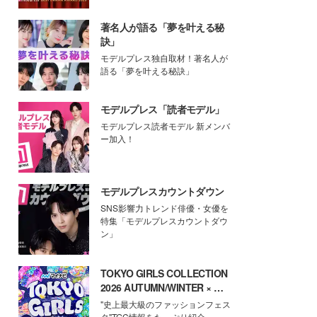
著名人が語る「夢を叶える秘
訣」
モデルプレス独自取材！著名人が
語る「夢を叶える秘訣」
モデルプレス「読者モデル」
モデルプレス読者モデル 新メンバ
ー加入！
モデルプレスカウントダウン
SNS影響力トレンド俳優・女優を
特集「モデルプレスカウントダウ
ン」
TOKYO GIRLS COLLECTION
2026 AUTUMN/WINTER × モ
デルプレス
"史上最大級のファッションフェス
タ"TGC情報をたっぷり紹介