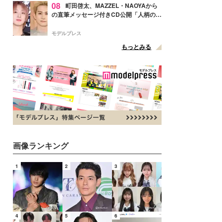
08
町田啓太、MAZZEL・NAOYAから
の直筆メッセージ付きCD公開「人柄の良
さがにじみ出てる」の声
モデルプレス
もっとみる
画像ランキング
1
2
3
4
5
6