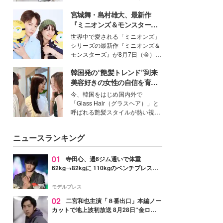
得る、株式会社オサレカンパニー
宮城舞・島村雄大、最新作
取締役兼クリエイティブディレク
ター・茅野しのぶ。一人ひとりの
『ミニオンズ＆モンスター
個性に寄り添い、魅力を引き出す
ズ』の魅力熱弁 ハチャメチャ
世界中で愛される「ミニオンズ」
衣装作りは、多くの女性たちに勇
だけじゃない“友情と絆”に感
シリーズの最新作『ミニオンズ＆
気と自信を与え続けている。
動
モンスターズ』が8月7日（金）に
公開。モデルプレスでは、“大のミ
韓国発の“艶髪トレンド”到来
ニオン好き”という共通点を持つモ
デルの宮城舞と島村雄大の特別対
美容好きの女性の自信を育む
談をお届け！それぞれの視点か
「ヘアケア事情」って？
今、韓国をはじめ国内外で
ら、今作ならではの魅力や予想外
「Glass Hair（グラスヘア）」と
の感動をもたらす奥深いストーリ
呼ばれる艶髪スタイルが熱い視線
ーについて熱く語り合ってもらっ
を集めています。メイクやファッ
た。
ションの完成度を高めるベースと
ニュースランキング
して、“髪そのものの美しさ”に改
めて注目する人が増えている様
子。今回は、そんな憧れの艶やか
01
寺田心、週6ジム通いで体重
な髪を日常で叶える、美容好きの
62kg→82kgに 110kgのベンチプレス持
女性たちのヘアケア事情を紹介し
ち上げる姿披露「胸板の厚みすごい」
ます。
「かっこいい」と反響
モデルプレス
02
二宮和也主演「８番出口」本編ノー
カットで地上波初放送 8月28日“金ロ
ー”枠