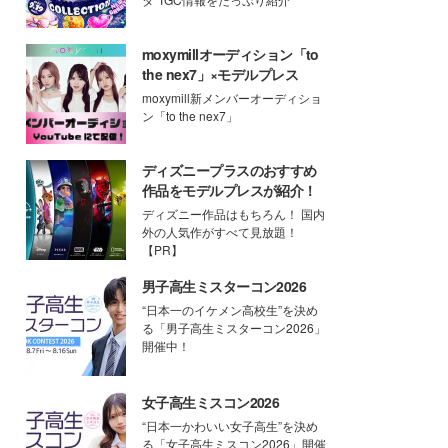
moxymillオーディション「to
the nex7」×モデルプレス
moxymill新メンバーオーディショ
ン「to the nex7」
ディズニープラスのおすすめ
作品をモデルプレスが紹介！
ディズニー作品はもちろん！ 国内
外の人気作がすべて見放題！
【PR】
男子高生ミスターコン2026
“日本一のイケメン高校生”を決め
る「男子高生ミスターコン2026」
開催中！
女子高生ミスコン2026
“日本一かわいい女子高生”を決め
る「女子高生ミスコン2026」開催