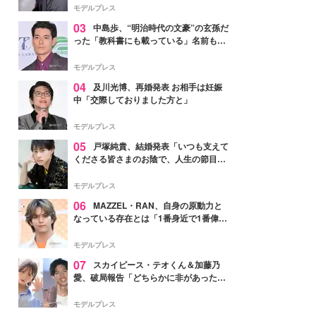
モデルプレス
03
中島歩、“明治時代の文豪”の玄孫だ
った「教科書にも載っている」名前も先
祖に由来
モデルプレス
04
及川光博、再婚発表 お相手は妊娠
中「交際しておりました方と」
モデルプレス
05
戸塚純貴、結婚発表「いつも支えて
くださる皆さまのお陰で、人生の節目を
迎えられること、心より感謝しておりま
す」【全文】
モデルプレス
06
MAZZEL・RAN、自身の原動力と
なっている存在とは「1番身近で1番偉大
な存在」
モデルプレス
07
スカイピース・テオくん＆加藤乃
愛、破局報告「どちらかに非があったわ
けではなく」2023年2月に交際発表
モデルプレス