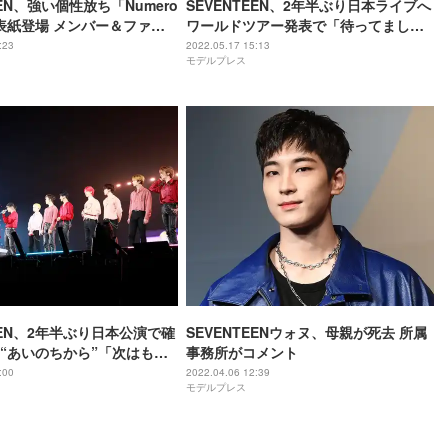
EEN、強い個性放ち「Numero
SEVENTEEN、2年半ぶり日本ライブへ
」表紙登場 メンバー＆ファン
ワールドツアー発表で「待ってまし
る
た」の声続出
:23
2022.05.17 15:13
モデルプレス
EEN、2年半ぶり日本公演で確
SEVENTEENウォヌ、母親が死去 所属
“あいのちから”「次はもっ
事務所がコメント
所で会いましょう」＜13人
:00
2022.04.06 12:39
モデルプレス
ント全文／セットリスト＞