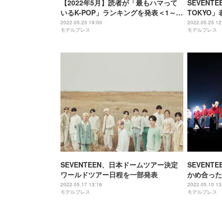
【2022年5月】読者が「最もハマって
SEVENT
いるK-POP」ランキングを発表＜1～
TOKYO
10位＞
への思い語
2022.05.25 19:00
2022.05.25 12
モデルプレス
モデルプレス
SEVENTEEN、日本ドームツアー決定
SEVENT
ワールドツアー日程を一部発表
かめ合った
と大きな場
2022.05.17 13:16
2022.05.10 13
モデルプレス
モデルプレス
ラストコメ