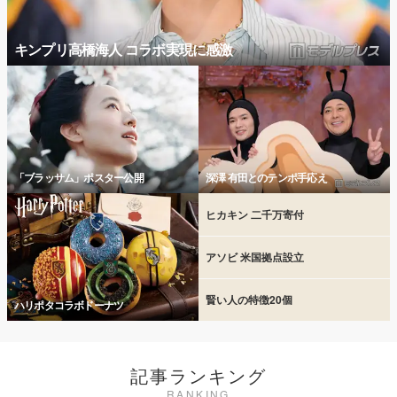
キンプリ高橋海人 コラボ実現に感激
「ブラッサム」ポスター公開
深澤 有田とのテンポ手応え
ヒカキン 二千万寄付
アソビ 米国拠点設立
賢い人の特徴20個
ハリポタコラボドーナツ
記事ランキング
RANKING