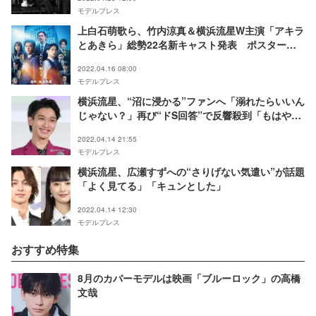
モデルプレス
上白石萌歌ら、竹内涼真＆横浜流星W主演「アキラ
とあきら」総勢22名新キャスト発表 ポスター＆
特報映像解禁
2022.04.16 08:00
モデルプレス
横浜流星、“沼に浸かる”ファンへ「溺れたらいいん
じゃない？」再び“ドS回答”で反響殺到「もはや名
言」
2022.04.14 21:55
モデルプレス
横浜流星、広瀬すずへの“さりげない気遣い”が話題
「よく見てる」「キュンとした」
2022.04.14 12:30
モデルプレス
おすすめ特集
8月のカバーモデルは映画「ブルーロック」の高橋
文哉