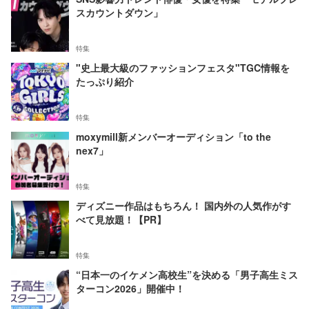
スカウントダウン」
特集
"史上最大級のファッションフェスタ"TGC情報を
たっぷり紹介
特集
moxymill新メンバーオーディション「to the
nex7」
特集
ディズニー作品はもちろん！ 国内外の人気作がす
べて見放題！【PR】
特集
“日本一のイケメン高校生”を決める「男子高生ミス
ターコン2026」開催中！