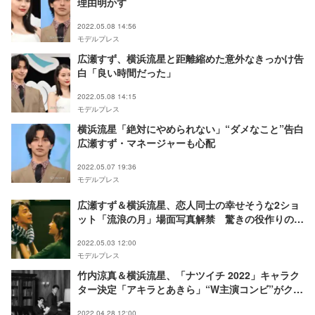
理由明かす
2022.05.08 14:56
モデルプレス
広瀬すず、横浜流星と距離縮めた意外なきっかけ告
白「良い時間だった」
2022.05.08 14:15
モデルプレス
横浜流星「絶対にやめられない」“ダメなこと”告白
広瀬すず・マネージャーも心配
2022.05.07 19:36
モデルプレス
広瀬すず＆横浜流星、恋人同士の幸せそうな2ショ
ット「流浪の月」場面写真解禁 驚きの役作りの裏
側も
2022.05.03 12:00
モデルプレス
竹内涼真＆横浜流星、「ナツイチ 2022」キャラク
ター決定「アキラとあきら」“W主演コンビ”がクー
ルなスーツ姿披露
2022.04.28 12:00