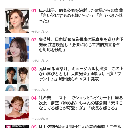
01
広末涼子、病名公表を決断した次男からの言葉
「言い訳にするのも嫌だった」「言うべきか迷
った」
モデルプレス
02
集英社、日向坂46藤嶌果歩の写真集を巡り声明
発表 注意喚起も「必要に応じて法的措置を含
む対応を検討」
モデルプレス
03
元ME:I飯田栞月、ミュージカル初出演「この上
ない喜びとともに大変光栄」4年ぶり上演「フ
ァントム」城田優らキャスト発表
モデルプレス
04
辻希美、コストコでショッピングカートに座る
次女・夢空（ゆめあ）ちゃんの姿公開「乗りこ
なしてる感じが可愛すぎ」「成長を感じる」の
声
モデルプレス
05
M!LK曽野舜太＆吉田仁人の表紙解禁「モデル