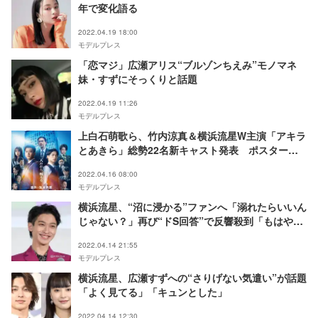
年で変化語る
2022.04.19 18:00
モデルプレス
「恋マジ」広瀬アリス“ブルゾンちえみ”モノマネ
妹・すずにそっくりと話題
2022.04.19 11:26
モデルプレス
上白石萌歌ら、竹内涼真＆横浜流星W主演「アキラ
とあきら」総勢22名新キャスト発表 ポスター＆
特報映像解禁
2022.04.16 08:00
モデルプレス
横浜流星、“沼に浸かる”ファンへ「溺れたらいいん
じゃない？」再び“ドS回答”で反響殺到「もはや名
言」
2022.04.14 21:55
モデルプレス
横浜流星、広瀬すずへの“さりげない気遣い”が話題
「よく見てる」「キュンとした」
2022.04.14 12:30