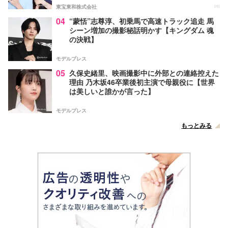
東宝東和株式会社
PR
04
“蒙恬”志尊淳、初乗馬で高速トラック追走 馬
シーン増加の撮影秘話明かす【キングダム 魂
の決戦】
モデルプレス
05
久保史緒里、映画撮影中に外部との連絡控えた
理由 乃木坂46卒業後初主演で母親役に【世界
は美しいと誰かが言った】
モデルプレス
もっとみる