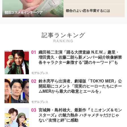
都合のよい恋を卒業するには
朝活コスメ＆インナーケア
記事ランキング
RANKING
01
織田裕二主演「踊る大捜査線 N.E.W.」趣里・
増田貴久・佐藤二朗ら新メンバー紹介映像解禁
各キャラクター象徴する“謎のキーワード”も
モデルプレス
02
鈴木亮平ら出演者、劇場版「TOKYO MER」公
開延期にコメント「現実のヒーローたちにチー
ムMERから最大の敬意とエールを」
モデルプレス
03
宮城舞・島村雄大、最新作『ミニオンズ＆モン
スターズ』の魅力熱弁 ハチャメチャだけじゃ
ない“友情と絆”に感動