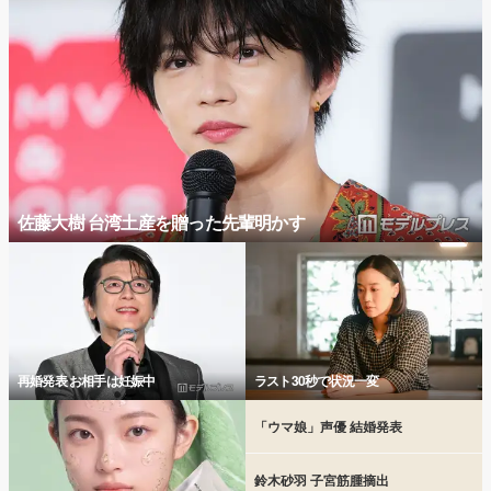
佐藤大樹 台湾土産を贈った先輩明かす
再婚発表 お相手は妊娠中
ラスト30秒で状況一変
「ウマ娘」声優 結婚発表
鈴木砂羽 子宮筋腫摘出