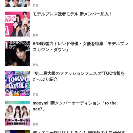
特集
モデルプレス読者モデル 新メンバー加入！
特集
SNS影響力トレンド俳優・女優を特集「モデルプレ
スカウントダウン」
特集
"史上最大級のファッションフェスタ"TGC情報を
たっぷり紹介
特集
moxymill新メンバーオーディション「to the
nex7」
特集
ディズニー作品はもちろん！ 国内外の人気作がす