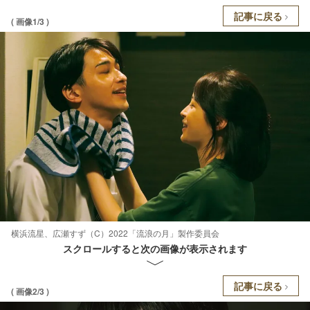
記事に戻る
( 画像1/3 )
横浜流星、広瀬すず（C）2022「流浪の月」製作委員会
スクロールすると次の画像が表示されます
記事に戻る
( 画像2/3 )