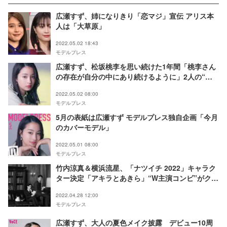
広瀬すず、姉になりきり「恋マジ」宣伝 アリス本
人は「大草原」
2022.05.02 18:43
モデルプレス
広瀬すず、松坂桃李を思い続けた1年間「桃李さん
の存在が自分の中にあり続けるように」2人の“共
通言語”だけを頼りに＜「流浪の月」インタビュー
2022.05.02 08:00
＞
モデルプレス
5月の表紙は広瀬すず モデルプレス独自企画「今月
のカバーモデル」
2022.05.01 08:00
モデルプレス
竹内涼真＆横浜流星、「ナツイチ 2022」キャラク
ター決定「アキラとあきら」“W主演コンビ”がクー
ルなスーツ姿披露
2022.04.28 12:00
モデルプレス
広瀬すず、大人の夏色メイク披露 デビュー10周