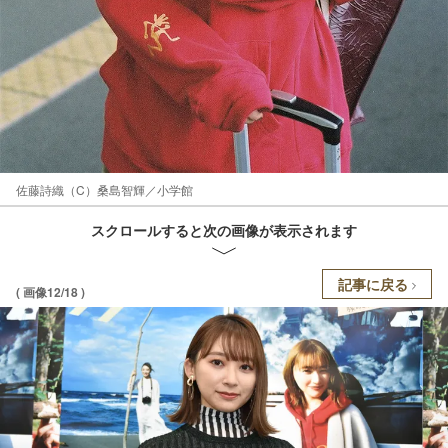
佐藤詩織（C）桑島智輝／小学館
スクロールすると次の画像が表示されます
記事に戻る
( 画像12/18 )