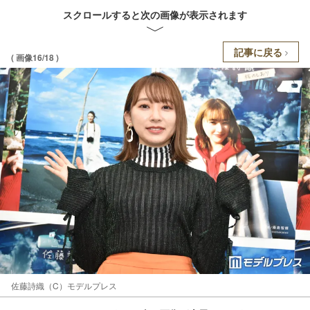
スクロールすると次の画像が表示されます
記事に戻る
( 画像16/18 )
佐藤詩織（C）モデルプレス