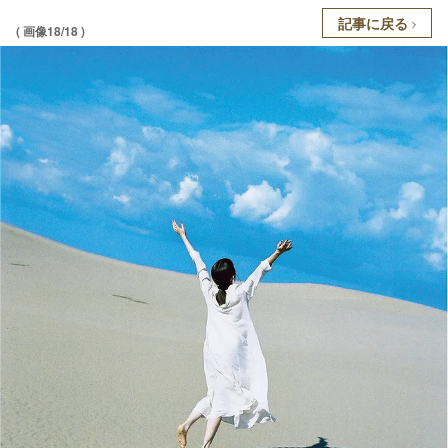
記事に戻る
( 画像18/18 )