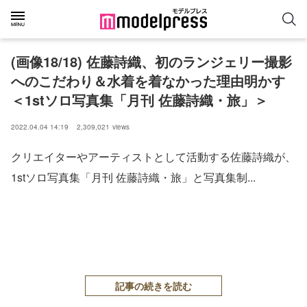
(画像18/18) 佐藤詩織、初のランジェリー撮影
へのこだわり＆水着を着なかった理由明かす
＜1stソロ写真集「月刊 佐藤詩織・旅」＞
2022.04.04 14:19
2,309,021
views
クリエイターやアーティストとして活動する佐藤詩織が、
1stソロ写真集「月刊 佐藤詩織・旅」と写真集制...
記事の続きを読む