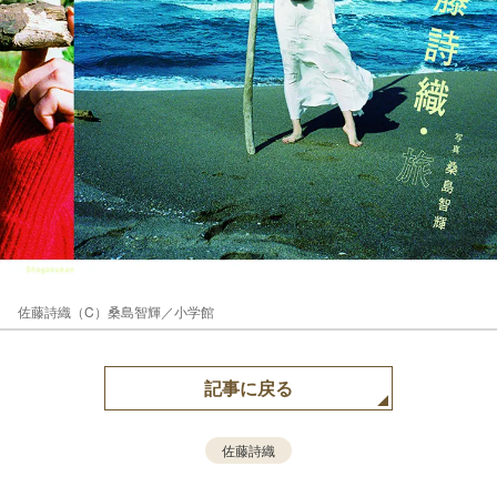
佐藤詩織（C）桑島智輝／小学館
記事に戻る
佐藤詩織