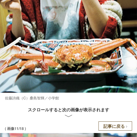
佐藤詩織（C）桑島智輝／小学館
スクロールすると次の画像が表示されます
記事に戻る
( 画像11/18 )