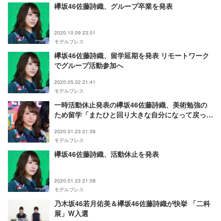
欅坂46佐藤詩織、グループ卒業を発表
2020.10.09 23:01
モデルプレス
欅坂46佐藤詩織、留学延期を発表 リモートワーク
でグループ活動参加へ
2020.05.02 21:41
モデルプレス
一時活動休止発表の欅坂46佐藤詩織、美術勉強の
ため留学「またひと回り大きな自分になって戻って
来れたら」
2020.01.23 21:36
モデルプレス
欅坂46佐藤詩織、活動休止を発表
2020.01.23 21:08
モデルプレス
乃木坂46若月佑美＆欅坂46佐藤詩織が快挙 「二科
展」W入選