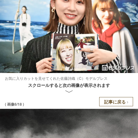
お気に入りカットを見せてくれた佐藤詩織（C）モデルプレス
スクロールすると次の画像が表示されます
記事に戻る
( 画像6/18 )