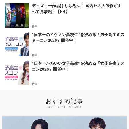
ディズニー作品はもちろん！ 国内外の人気作がす
べて見放題！【PR】
特集
“日本一のイケメン高校生”を決める「男子高生ミス
ターコン2026」開催中！
特集
“日本一かわいい女子高生”を決める「女子高生ミス
コン2026」開催中！
特集
おすすめ記事
SPECIAL NEWS