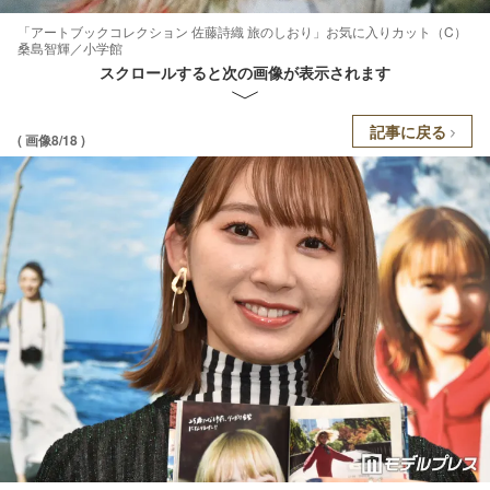
「アートブックコレクション 佐藤詩織 旅のしおり」お気に入りカット（C）
桑島智輝／小学館
スクロールすると次の画像が表示されます
記事に戻る
( 画像8/18 )