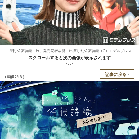
「月刊 佐藤詩織・旅」発売記者会見に出席した佐藤詩織（C）モデルプレス
スクロールすると次の画像が表示されます
記事に戻る
( 画像2/18 )