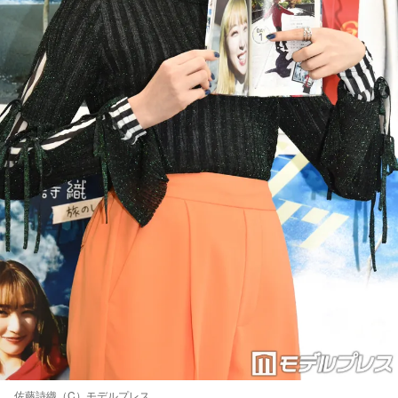
佐藤詩織（C）モデルプレス