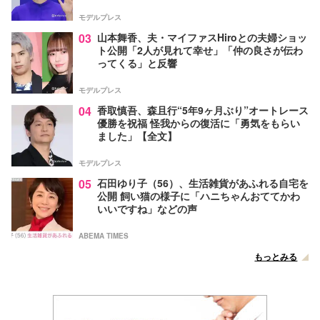
モデルプレス
03
山本舞香、夫・マイファスHiroとの夫婦ショッ
ト公開「2人が見れて幸せ」「仲の良さが伝わ
ってくる」と反響
モデルプレス
04
香取慎吾、森且行“5年9ヶ月ぶり”オートレース
優勝を祝福 怪我からの復活に「勇気をもらい
ました」【全文】
モデルプレス
05
石田ゆり子（56）、生活雑貨があふれる自宅を
公開 飼い猫の様子に「ハニちゃんおててかわ
いいですね」などの声
ABEMA TIMES
もっとみる