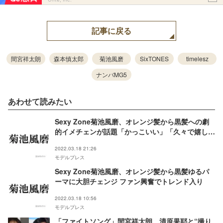
記事に戻る
間宮祥太朗
森本慎太郎
菊池風磨
SixTONES
timelesz
ナンバMG5
あわせて読みたい
Sexy Zone菊池風磨、オレンジ髪から黒髪への劇
的イメチェンが話題「かっこいい」「久々で嬉し
い」
2022.03.18 21:26
モデルプレス
Sexy Zone菊池風磨、オレンジ髪から黒髪ゆるパ
ーマに大胆チェンジ ファン興奮でトレンド入り
2022.03.18 10:56
モデルプレス
「ファイトソング」間宮祥太朗、清原果耶と“撮り