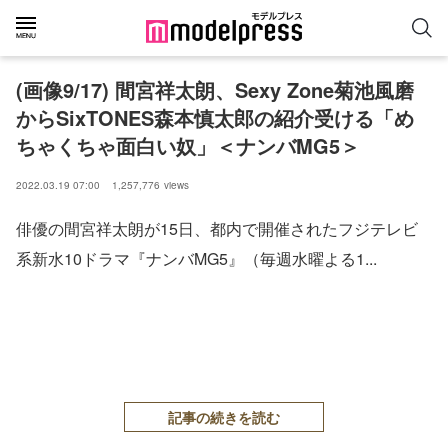
(画像9/17) 間宮祥太朗、Sexy Zone菊池風磨
からSixTONES森本慎太郎の紹介受ける「め
ちゃくちゃ面白い奴」＜ナンバMG5＞
2022.03.19 07:00
1,257,776
views
俳優の間宮祥太朗が15日、都内で開催されたフジテレビ
系新水10ドラマ『ナンバMG5』（毎週水曜よる1...
記事の続きを読む