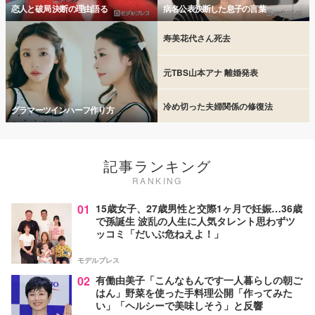
恋人と破局 決断の理由語る
病名公表決断した息子の言葉
寿美花代さん死去
元TBS山本アナ 離婚発表
冷め切った夫婦関係の修復法
グラマーツインハーフ作り方
記事ランキング
RANKING
01
15歳女子、27歳男性と交際1ヶ月で妊娠…36歳
で孫誕生 波乱の人生に人気タレント思わずツ
ッコミ「だいぶ危ねえよ！」
モデルプレス
02
有働由美子「こんなもんです一人暮らしの朝ご
はん」野菜を使った手料理公開「作ってみた
い」「ヘルシーで美味しそう」と反響