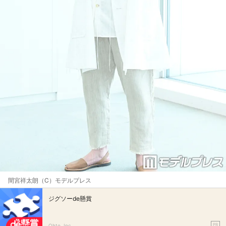
間宮祥太朗（C）モデルプレス
ジグソーde懸賞
PR
Ohte, Inc.