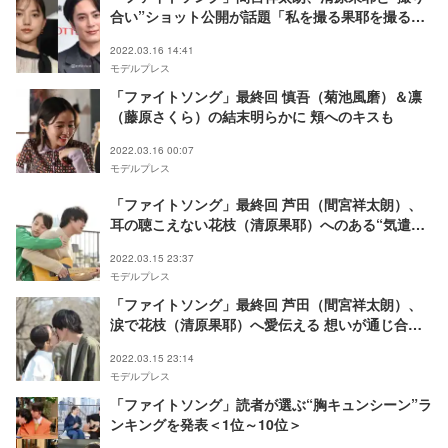
合い”ショット公開が話題「私を撮る果耶を撮る
私」
2022.03.16 14:41
モデルプレス
「ファイトソング」最終回 慎吾（菊池風磨）＆凛
（藤原さくら）の結末明らかに 頬へのキスも
2022.03.16 00:07
モデルプレス
「ファイトソング」最終回 芦田（間宮祥太朗）、
耳の聴こえない花枝（清原果耶）へのある“気遣
い”が話題 オープニングとのリンクも明らかに
2022.03.15 23:37
モデルプレス
「ファイトソング」最終回 芦田（間宮祥太朗）、
涙で花枝（清原果耶）へ愛伝える 想いが通じ合う
姿に「もう取り組みじゃない」「もらい泣きする」
2022.03.15 23:14
の声
モデルプレス
「ファイトソング」読者が選ぶ“胸キュンシーン”ラ
ンキングを発表＜1位～10位＞