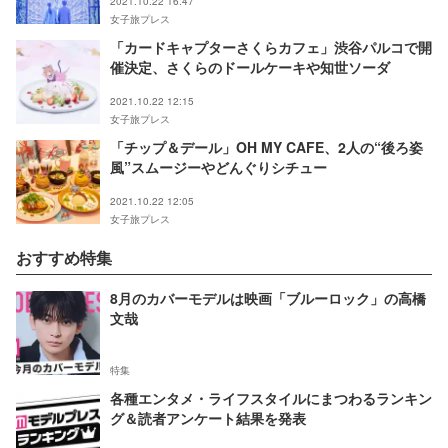
2021.10.22 16:47
女子旅プレス
「カードキャプターさくらカフェ」渋谷パルコで開
催決定、さくらのドールケーキや知世ソーダ
2021.10.22 12:15
女子旅プレス
「チップ＆デール」OH MY CAFE、2人の“後ろ姿
風”スムージーやどんぐりシチュー
2021.10.22 12:05
女子旅プレス
おすすめ特集
8月のカバーモデルは映画「ブルーロック」の高橋
文哉
特集
各種エンタメ・ライフスタイルにまつわるランキン
グ＆読者アンケート結果を発表