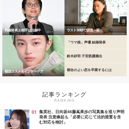
再婚発表 お相手は妊娠中
ラスト30秒で状況一変
「ウマ娘」声優 結婚発表
鈴木砂羽 子宮筋腫摘出
都合のよい恋を卒業するには
朝活コスメ＆インナーケア
記事ランキング
RANKING
01
集英社、日向坂46藤嶌果歩の写真集を巡り声明
発表 注意喚起も「必要に応じて法的措置を含
む対応を検討」