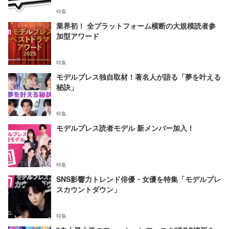
特集
業界初！ 全プラットフォーム横断の大規模読者参
加型アワード
特集
モデルプレス独自取材！著名人が語る「夢を叶える
秘訣」
特集
モデルプレス読者モデル 新メンバー加入！
特集
SNS影響力トレンド俳優・女優を特集「モデルプレ
スカウントダウン」
特集