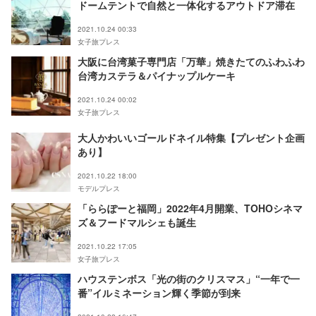
ドームテントで自然と一体化するアウトドア滞在
2021.10.24 00:33
女子旅プレス
大阪に台湾菓子専門店「万華」焼きたてのふわふわ
台湾カステラ＆パイナップルケーキ
2021.10.24 00:02
女子旅プレス
大人かわいいゴールドネイル特集【プレゼント企画
あり】
2021.10.22 18:00
モデルプレス
「ららぽーと福岡」2022年4月開業、TOHOシネマ
ズ＆フードマルシェも誕生
2021.10.22 17:05
女子旅プレス
ハウステンボス「光の街のクリスマス」“一年で一
番”イルミネーション輝く季節が到来