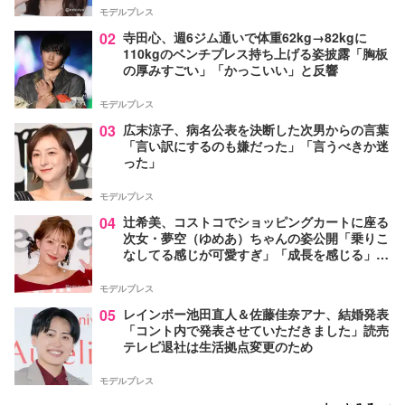
モデルプレス
02
寺田心、週6ジム通いで体重62kg→82kgに
110kgのベンチプレス持ち上げる姿披露「胸板
の厚みすごい」「かっこいい」と反響
モデルプレス
03
広末涼子、病名公表を決断した次男からの言葉
「言い訳にするのも嫌だった」「言うべきか迷
った」
モデルプレス
04
辻希美、コストコでショッピングカートに座る
次女・夢空（ゆめあ）ちゃんの姿公開「乗りこ
なしてる感じが可愛すぎ」「成長を感じる」の
声
モデルプレス
05
レインボー池田直人＆佐藤佳奈アナ、結婚発表
「コント内で発表させていただきました」読売
テレビ退社は生活拠点変更のため
モデルプレス