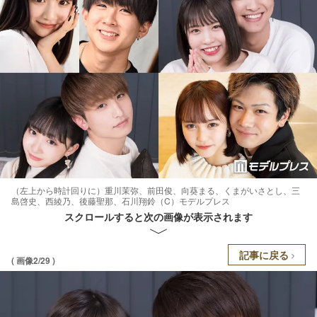
（左上から時計回りに）重川茉弥、前田俊、向葵まる、くまがいさとし、三
島啓史、西綾乃、後藤聖那、石川翔鈴（C）モデルプレス
スクロールすると次の画像が表示されます
記事に戻る
( 画像2/29 )