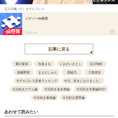
石川涼楓（C）モデルプレス
ジグソーde懸賞
PR
Ohte, Inc.
記事に戻る
重川茉弥
向葵まる
くまがいさとし
石川翔鈴
後藤聖那
まえだしゅん
西綾乃
三島啓史
モデルプレス読者ランキング
今日、好きになりました。
今日好きグアム編
今日好き金木犀編
今日好き卒業編2021
今日好き春桜編
今日好き霞草編
あわせて読みたい