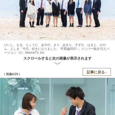
けいし、なる、りょうた、あやの、まり、あきら、すずか、はると、かの
ん、よしき「今日、好きになりました。-卒業編2021-」メンバー集合10人バ
ージョン（C）AbemaTV, Inc.
スクロールすると次の画像が表示されます
記事に戻る
( 画像8/29 )