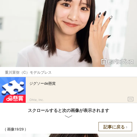
重川茉弥（C）モデルプレス
ジグソーde懸賞
PR
Ohte, Inc.
スクロールすると次の画像が表示されます
記事に戻る
( 画像19/29 )