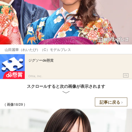
山田麗華（れいたぴ）（C）モデルプレス
ジグソーde懸賞
PR
Ohte, Inc.
スクロールすると次の画像が表示されます
記事に戻る
( 画像18/29 )