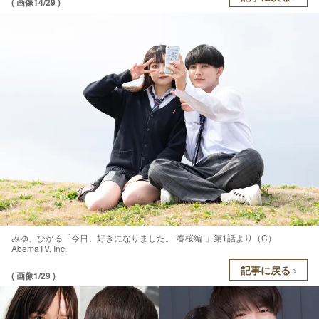
( 画像14/29 )
みゆ、ひかる「今日、好きになりました。-春桜編-」第1話より（C）
AbemaTV, Inc.
記事に戻る
( 画像1/29 )