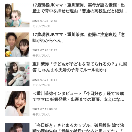
17歳現役JKママ・重川茉弥、実母が語る素顔・出
産まで背中を押せた理由「普通の高校生だと絶対に
もっと厳しい」
2021.07.28 12:42
モデルプレス
17歳現役JKママ・重川茉弥、盗撮に注意喚起「意
味がわからへん」
2021.07.28 12:12
モデルプレス
重川茉弥「子どもが子どもを育てられるの？」に回
答 しゅんまや夫婦の子育てルール明かす
2021.07.21 15:51
モデルプレス
＜重川茉弥インタビュー＞「今日好き」経て16歳
でママに 妊娠発覚・出産までの葛藤、支えになっ
た前田俊の行動
2021.07.17 08:00
モデルプレス
「今日好き」さとまるカップル、破局報告 涙で決
断の理由告白「最後の彼氏になると思ってた」「こ