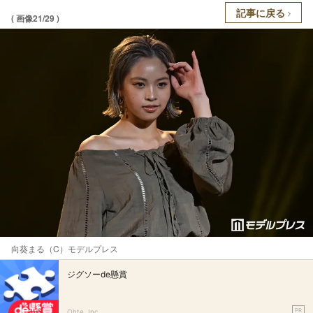
記事に戻る
( 画像21/29 )
向葵まる（C）モデルプレス
ジグソーde懸賞
PR
Ohte, Inc.