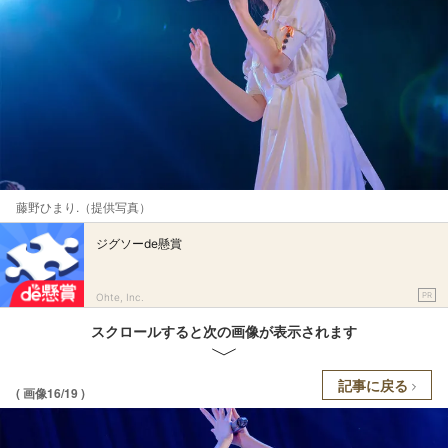
藤野ひまり.（提供写真）
ジグソーde懸賞
PR
Ohte, Inc.
スクロールすると次の画像が表示されます
記事に戻る
( 画像16/19 )