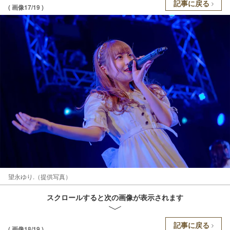
記事に戻る
( 画像17/19 )
望永ゆり.（提供写真）
スクロールすると次の画像が表示されます
記事に戻る
( 画像18/19 )