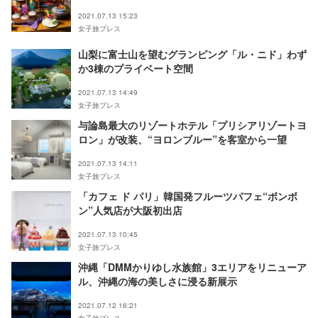
2021.07.13 15:23
女子旅プレス
山梨に富士山を望むグランピング「ル・ニド」わず
か3棟のプライベート空間
2021.07.13 14:49
女子旅プレス
与論島最大のリゾートホテル「プリシアリゾートヨ
ロン」が改装、“ヨロンブルー”を客室から一望
2021.07.13 14:11
女子旅プレス
「カフェ ド パリ」韓国発フルーツパフェ“ボンボ
ン”人気店が大阪初出店
2021.07.13 10:45
女子旅プレス
沖縄「DMMかりゆし水族館」3エリアをリニューア
ル、沖縄の海の美しさに浸る新展示
2021.07.12 16:21