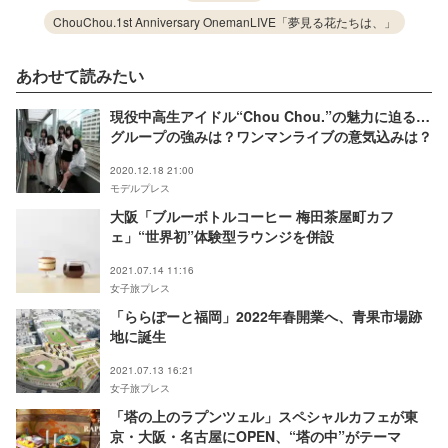
ChouChou.1st Anniversary OnemanLIVE「夢見る花たちは、」
あわせて読みたい
現役中高生アイドル“Chou Chou.”の魅力に迫る…
グループの強みは？ワンマンライブの意気込みは？
2020.12.18 21:00
モデルプレス
大阪「ブルーボトルコーヒー 梅田茶屋町カフ
ェ」“世界初”体験型ラウンジを併設
2021.07.14 11:16
女子旅プレス
「ららぽーと福岡」2022年春開業へ、青果市場跡
地に誕生
2021.07.13 16:21
女子旅プレス
「塔の上のラプンツェル」スペシャルカフェが東
京・大阪・名古屋にOPEN、“塔の中”がテーマ