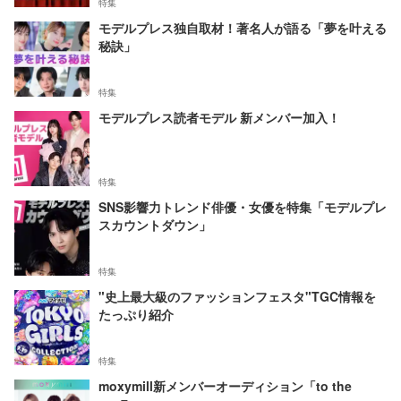
特集
モデルプレス独自取材！著名人が語る「夢を叶える
秘訣」
特集
モデルプレス読者モデル 新メンバー加入！
特集
SNS影響力トレンド俳優・女優を特集「モデルプレ
スカウントダウン」
特集
"史上最大級のファッションフェスタ"TGC情報を
たっぷり紹介
特集
moxymill新メンバーオーディション「to the