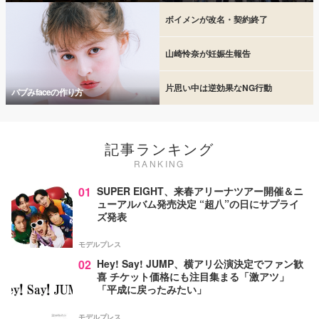
ボイメンが改名・契約終了
山崎怜奈が妊娠生報告
片思い中は逆効果なNG行動
バブみfaceの作り方
記事ランキング
RANKING
01
SUPER EIGHT、来春アリーナツアー開催＆ニ
ューアルバム発売決定 “超八”の日にサプライ
ズ発表
モデルプレス
02
Hey! Say! JUMP、横アリ公演決定でファン歓
喜 チケット価格にも注目集まる「激アツ」
「平成に戻ったみたい」
モデルプレス