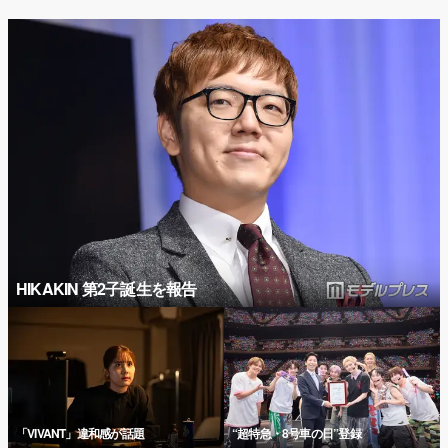
HIKAKIN 第2子誕生を報告
「VIVANT」違和感が話題
“超特急・8号車の日”登録