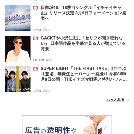
03
日向坂46、18枚目シングル「イチャイチャ
虫」リリース決定 8月9日フォーメーション発
表へ
モデルプレス
04
GACKTや小沢仁志に「セリフが聞き取れな
い」 日本語作品を字幕で見る人が増えている
背景
ENTAME next
05
SUPER EIGHT「THE FIRST TAKE」2年半ぶ
り登場「無責任ヒーロー」一発撮り 令和8年8
月8日公開・THEイナズマ戦隊と特別パフォー
マンス
モデルプレス
もっとみる