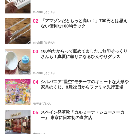
michill (ミチル)
02
「アマゾンだともっと高い！」700円とは思え
ない便利な100均ラック
michill (ミチル)
03
100均だからって舐めてました…無印そっくり
さんも！真夏に頼りになるひんやりグッズ
michill (ミチル)
04
シルバニア“星空"モチーフのキュートな人形や
家具のくじ、8月22日からファミマ先行登場
モデルプレス
05
スペイン発革靴「カルミーナ・シューメーカ
ー」 東京に日本初の直営店