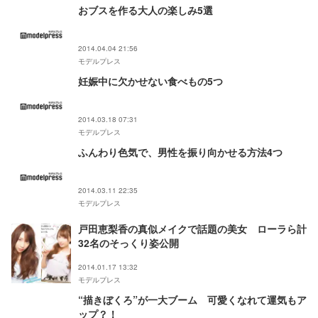
おブスを作る大人の楽しみ5選
2014.04.04 21:56
モデルプレス
妊娠中に欠かせない食べもの5つ
2014.03.18 07:31
モデルプレス
ふんわり色気で、男性を振り向かせる方法4つ
2014.03.11 22:35
モデルプレス
戸田恵梨香の真似メイクで話題の美女 ローラら計
32名のそっくり姿公開
2014.01.17 13:32
モデルプレス
“描きぼくろ”が一大ブーム 可愛くなれて運気もア
ップ？！