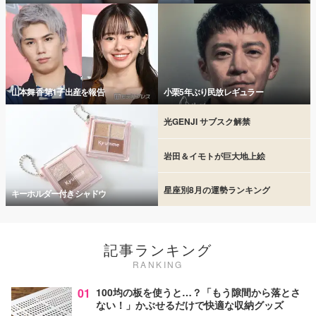
山本舞香 第1子出産を報告
小栗5年ぶり民放レギュラー
光GENJI サブスク解禁
岩田＆イモトが巨大地上絵
星座別8月の運勢ランキング
キーホルダー付きシャドウ
記事ランキング
RANKING
01
100均の板を使うと…？「もう隙間から落とさ
ない！」かぶせるだけで快適な収納グッズ