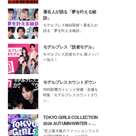
著名人が語る「夢を叶える秘
訣」
モデルプレス独自取材！著名人が
語る「夢を叶える秘訣」
モデルプレス「読者モデル」
モデルプレス読者モデル 新メンバ
ー加入！
モデルプレスカウントダウン
SNS影響力トレンド俳優・女優を
特集「モデルプレスカウントダウ
ン」
TOKYO GIRLS COLLECTION
2026 AUTUMN/WINTER × モ
デルプレス
"史上最大級のファッションフェス
タ"TGC情報をたっぷり紹介