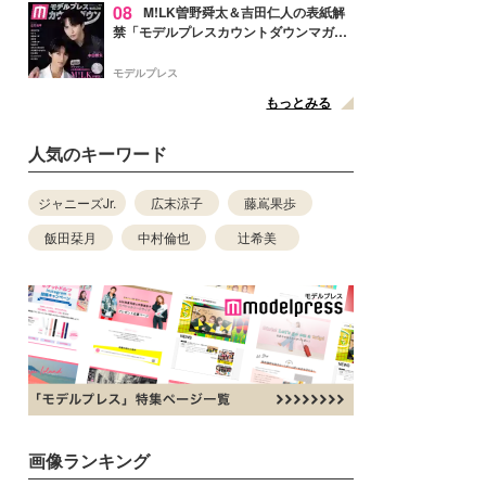
08
M!LK曽野舜太＆吉田仁人の表紙解
禁「モデルプレスカウントダウンマガジ
ン」巻頭に登場
モデルプレス
もっとみる
人気のキーワード
ジャニーズJr.
広末涼子
藤嶌果歩
飯田栞月
中村倫也
辻希美
画像ランキング