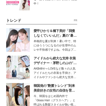
中！
トレンド
PR
愛甲ひかり＆橋下美好「我慢
しなくていいんだ」夏の“暑さ
対策”の新しい選択肢とは？
本格的な夏が到来！暑い中で、特
にゆううつになるのが生理中のム
レや不快感ですよね。今回はプラ
イベートでも仲良しで旅行好きな
アイドルから絶大な支持 衣装
モデル・愛甲ひかりさんと橋下美
好さんを迎えて本音で女子会トー
デザイナー・茅野しのぶの“可
ク。猛暑のお出かけを快適に過ご
愛い”を作る美学＜「シチズン
AKB48や＝LOVEなど数々の人気
すヒントや、2人が感動した夏の
クロスシー」インタビュー＞
アイドルたちの衣装を手掛け、ア
生理の新常識にも迫りました。
イドルやファンから絶大な支持を
得る、株式会社オサレカンパニー
韓国発の“艶髪トレンド”到来
取締役兼クリエイティブディレク
ター・茅野しのぶ。一人ひとりの
美容好きの女性の自信を育む
個性に寄り添い、魅力を引き出す
「ヘアケア事情」って？
今、韓国をはじめ国内外で
衣装作りは、多くの女性たちに勇
「Glass Hair（グラスヘア）」と
気と自信を与え続けている。
呼ばれる艶髪スタイルが熱い視線