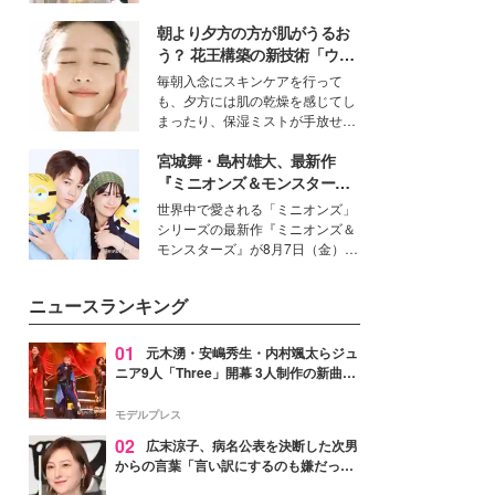
を集めています。メイクやファッ
朝より夕方の方が肌がうるお
ションの完成度を高めるベースと
して、“髪そのものの美しさ”に改
う？ 花王構築の新技術「ウォ
めて注目する人が増えている様
ーターキャプチャリングスキ
毎朝入念にスキンケアを行って
子。今回は、そんな憧れの艶やか
ン（捕水肌）」がスキンケア
も、夕方には肌の乾燥を感じてし
な髪を日常で叶える、美容好きの
の常識を変える予感
まったり、保湿ミストが手放せな
女性たちのヘアケア事情を紹介し
いという読者も多いのでは？そん
ます。
宮城舞・島村雄大、最新作
な美容の常識を大きく変える可能
性を秘めた、革新的な「Water
『ミニオンズ＆モンスター
Capturing Skin（ウォーターキャ
ズ』の魅力熱弁 ハチャメチャ
世界中で愛される「ミニオンズ」
プチャリングスキン：捕水肌）」
だけじゃない“友情と絆”に感
シリーズの最新作『ミニオンズ＆
技術を、花王が構築した。
動
モンスターズ』が8月7日（金）に
公開。モデルプレスでは、“大のミ
ニオン好き”という共通点を持つモ
ニュースランキング
デルの宮城舞と島村雄大の特別対
談をお届け！それぞれの視点か
ら、今作ならではの魅力や予想外
01
元木湧・安嶋秀生・内村颯太らジュ
の感動をもたらす奥深いストーリ
ニア9人「Three」開幕 3人制作の新曲＆
ーについて熱く語り合ってもらっ
手描きセットに込めた想い「もっと前に
た。
進んで夢を掴みたい」【ゲネプロレポ】
モデルプレス
02
広末涼子、病名公表を決断した次男
からの言葉「言い訳にするのも嫌だっ
た」「言うべきか迷った」