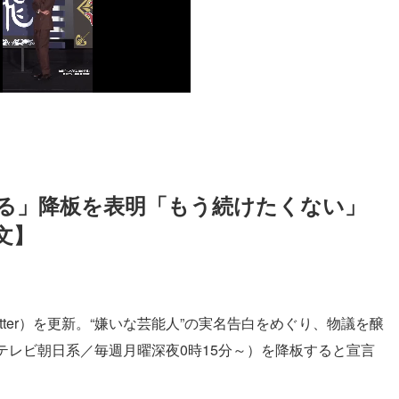
る」降板を表明「もう続けたくない」
文】
itter）を更新。“嫌いな芸能人”の実名告白をめぐり、物議を醸
テレビ朝日系／毎週月曜深夜0時15分～）を降板すると宣言