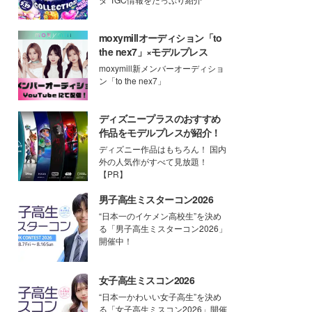
moxymillオーディション「to
the nex7」×モデルプレス
moxymill新メンバーオーディショ
ン「to the nex7」
ディズニープラスのおすすめ
作品をモデルプレスが紹介！
ディズニー作品はもちろん！ 国内
外の人気作がすべて見放題！
【PR】
男子高生ミスターコン2026
“日本一のイケメン高校生”を決め
る「男子高生ミスターコン2026」
開催中！
女子高生ミスコン2026
“日本一かわいい女子高生”を決め
る「女子高生ミスコン2026」開催