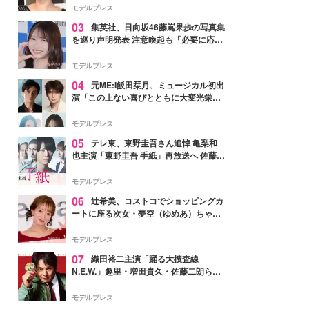
モデルプレス
03
集英社、日向坂46藤嶌果歩の写真集
を巡り声明発表 注意喚起も「必要に応じ
て法的措置を含む対応を検討」
モデルプレス
04
元ME:I飯田栞月、ミュージカル初出
演「この上ない喜びとともに大変光栄」
4年ぶり上演「ファントム」城田優らキ
ャスト発表
モデルプレス
05
テレ東、東野圭吾さん追悼 亀梨和
也主演「東野圭吾 手紙」再放送へ 佐藤隆
太・本田翼・中村倫也ら出演
モデルプレス
06
辻希美、コストコでショッピングカ
ートに座る次女・夢空（ゆめあ）ちゃん
の姿公開「乗りこなしてる感じが可愛す
ぎ」「成長を感じる」の声
モデルプレス
07
織田裕二主演「踊る大捜査線
N.E.W.」趣里・増田貴久・佐藤二朗ら新
メンバー紹介映像解禁 各キャラクター象
徴する“謎のキーワード”も
モデルプレス