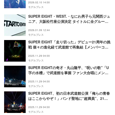
2026.02.10 14:00
モデルプレス
SUPER EIGHT・WEST.・なにわ男子ら元関西ジュ
ニア、大阪松竹座公演決定 タイトルに全グループ
名＆個人名
2026.01.09 12:44
モデルプレス
SUPER EIGHT「走り切った」デビュー21周年の挑
戦 個々の進化経て武道館で再集結【メンバーコメ
ント全文／超八 in 日本武道館】
2025.11.29 04:00
モデルプレス
SUPER EIGHTの奇才・丸山隆平、“呪いの歌”「U
字の水槽」で武道館を掌握 ファン大合唱にメンバ
ーもツッコミ【MCレポート／超八 in 日本武道
2025.11.29 04:00
館】
モデルプレス
SUPER EIGHT、初の日本武道館公演「俺らの青春
はここからやぞ！」バンド聖地に“超満員”、21周
年で全21曲披露【ライブレポート／超八 in 日本武
2025.11.29 04:00
道館】
モデルプレス