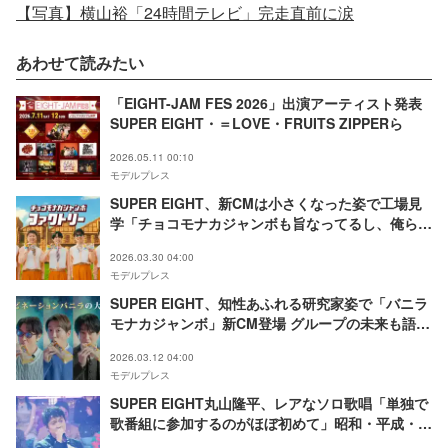
【写真】横山裕「24時間テレビ」完走直前に涙
あわせて読みたい
「EIGHT-JAM FES 2026」出演アーティスト発表
SUPER EIGHT・＝LOVE・FRUITS ZIPPERら
2026.05.11 00:10
モデルプレス
SUPER EIGHT、新CMは小さくなった姿で工場見
学「チョコモナカジャンボも旨なってるし、俺らも
上手なってる」
2026.03.30 04:00
モデルプレス
SUPER EIGHT、知性あふれる研究家姿で「バニラ
モナカジャンボ」新CM登場 グループの未来も語る
「素敵な25周年をフォーユーできれば」
2026.03.12 04:00
モデルプレス
SUPER EIGHT丸山隆平、レアなソロ歌唱「単独で
歌番組に参加するのがほぼ初めて」昭和・平成・令
和の楽曲披露