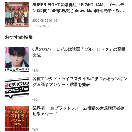
SUPER EIGHT音楽番組「EIGHT-JAM」ゴールデ
ン3時間半SP放送決定 Snow Man阿部亮平・板垣
李光人らと“最強メロディー”発表
2025.08.25 00:15
モデルプレス
おすすめ特集
8月のカバーモデルは映画「ブルーロック」の高橋
文哉
特集
各種エンタメ・ライフスタイルにまつわるランキン
グ＆読者アンケート結果を発表
特集
業界初！ 全プラットフォーム横断の大規模読者参
加型アワード
特集