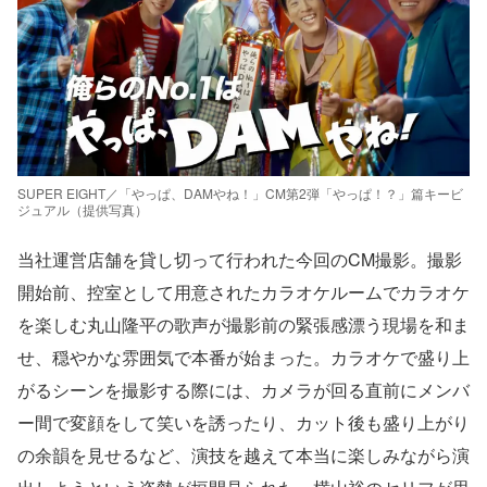
SUPER EIGHT／「やっぱ、DAMやね！」CM第2弾「やっぱ！？」篇キービ
ジュアル（提供写真）
当社運営店舗を貸し切って行われた今回のCM撮影。撮影
開始前、控室として用意されたカラオケルームでカラオケ
を楽しむ丸山隆平の歌声が撮影前の緊張感漂う現場を和ま
せ、穏やかな雰囲気で本番が始まった。カラオケで盛り上
がるシーンを撮影する際には、カメラが回る直前にメンバ
ー間で変顔をして笑いを誘ったり、カット後も盛り上がり
の余韻を見せるなど、演技を越えて本当に楽しみながら演