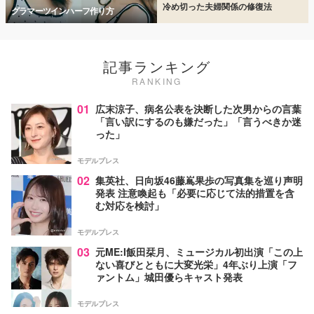
冷め切った夫婦関係の修復法
グラマーツインハーフ作り方
記事ランキング
RANKING
01
広末涼子、病名公表を決断した次男からの言葉
「言い訳にするのも嫌だった」「言うべきか迷
った」
モデルプレス
02
集英社、日向坂46藤嶌果歩の写真集を巡り声明
発表 注意喚起も「必要に応じて法的措置を含
む対応を検討」
モデルプレス
03
元ME:I飯田栞月、ミュージカル初出演「この上
ない喜びとともに大変光栄」4年ぶり上演「フ
ァントム」城田優らキャスト発表
モデルプレス