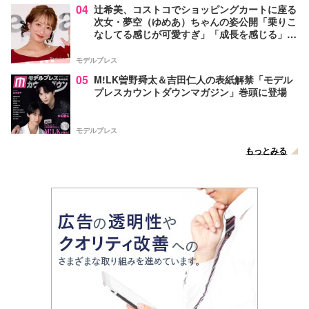
04
辻希美、コストコでショッピングカートに座る
次女・夢空（ゆめあ）ちゃんの姿公開「乗りこ
なしてる感じが可愛すぎ」「成長を感じる」の
声
モデルプレス
05
M!LK曽野舜太＆吉田仁人の表紙解禁「モデル
プレスカウントダウンマガジン」巻頭に登場
モデルプレス
もっとみる