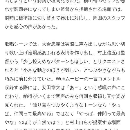
出しようという姿勢が垣間見られた。横山裕のセリフが思
わず関西弁になってしまい監督から指摘される場面では、
瞬時に標準語に切り替えて器用に対応し、周囲のスタッフ
から感心の声があがった。
歌唱シーンでは、大倉忠義は実際に声を出しながら思い切
り歌い上げ臨場感あふれる表情を作り出し、村上信五は監
督から「少し控えめなパターンもほしい」とリクエストさ
れると「小さな動きのほうが難しい」とつぶやきながらも
巧みに演じ分けていた。Webムービーの一言コメントを
収録する際には、安田章大は「あ～」という感嘆の声にこ
だわり、納得がいくまで音声のみを何回も収録し直す姿が
見られた。「独り言をつぶやくようなトーンなら『やっ
ぱ、仲間って最高やね』ではなく『やっぱ、仲間って最高
やな』のほうが自然では？」と村上自らが提案する場面