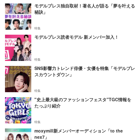
モデルプレス独自取材！著名人が語る「夢を叶える
秘訣」
特集
モデルプレス読者モデル 新メンバー加入！
特集
SNS影響力トレンド俳優・女優を特集「モデルプレ
スカウントダウン」
特集
"史上最大級のファッションフェスタ"TGC情報を
たっぷり紹介
特集
moxymill新メンバーオーディション「to the
nex7」