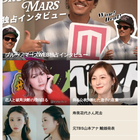
ブルーノマーズWEB独占インタビュー
恋人と破局 決断の理由語る
病名公表決断した息子の言葉
寿美花代さん死去
元TBS山本アナ 離婚発表