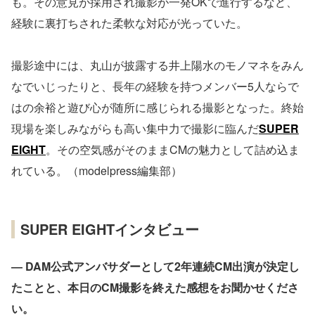
も。その意見が採用され撮影が一発OKで進行するなど、
経験に裏打ちされた柔軟な対応が光っていた。
撮影途中には、丸山が披露する井上陽水のモノマネをみん
なでいじったりと、長年の経験を持つメンバー5人ならで
はの余裕と遊び心が随所に感じられる撮影となった。終始
現場を楽しみながらも高い集中力で撮影に臨んだ
SUPER
EIGHT
。その空気感がそのままCMの魅力として詰め込ま
れている。（modelpress編集部）
SUPER EIGHTインタビュー
― DAM公式アンバサダーとして2年連続CM出演が決定し
たことと、本日のCM撮影を終えた感想をお聞かせくださ
い。