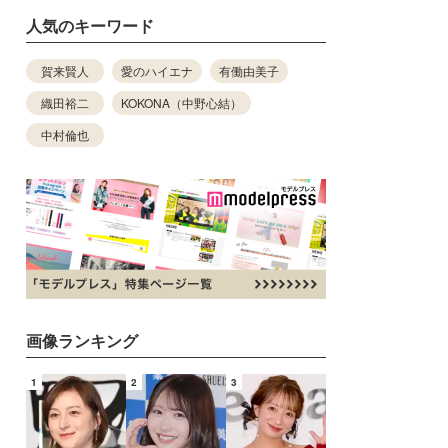
人気のキーワード
賀来賢人
愛のハイエナ
有働由美子
織田裕二
KOKONA（中野心結）
中村倫也
画像ランキング
1
2
3