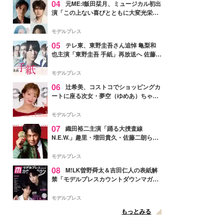
04
元ME:I飯田栞月、ミュージカル初出
演「この上ない喜びとともに大変光栄」
4年ぶり上演「ファントム」城田優らキ
ャスト発表
モデルプレス
05
テレ東、東野圭吾さん追悼 亀梨和
也主演「東野圭吾 手紙」再放送へ 佐藤隆
太・本田翼・中村倫也ら出演
モデルプレス
06
辻希美、コストコでショッピングカ
ートに座る次女・夢空（ゆめあ）ちゃん
の姿公開「乗りこなしてる感じが可愛す
ぎ」「成長を感じる」の声
モデルプレス
07
織田裕二主演「踊る大捜査線
N.E.W.」趣里・増田貴久・佐藤二朗ら新
メンバー紹介映像解禁 各キャラクター象
徴する“謎のキーワード”も
モデルプレス
08
M!LK曽野舜太＆吉田仁人の表紙解
禁「モデルプレスカウントダウンマガジ
ン」巻頭に登場
モデルプレス
もっとみる