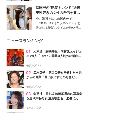
公開。モデルプレスでは、“大のミ
韓国発の“艶髪トレンド”到来
ニオン好き”という共通点を持つモ
デルの宮城舞と島村雄大の特別対
美容好きの女性の自信を育む
談をお届け！それぞれの視点か
「ヘアケア事情」って？
今、韓国をはじめ国内外で
ら、今作ならではの魅力や予想外
「Glass Hair（グラスヘア）」と
の感動をもたらす奥深いストーリ
呼ばれる艶髪スタイルが熱い視線
ーについて熱く語り合ってもらっ
を集めています。メイクやファッ
た。
ションの完成度を高めるベースと
ニュースランキング
して、“髪そのものの美しさ”に改
めて注目する人が増えている様
子。今回は、そんな憧れの艶やか
01
元木湧・安嶋秀生・内村颯太らジュ
な髪を日常で叶える、美容好きの
ニア9人「Three」開幕 3人制作の新曲＆
女性たちのヘアケア事情を紹介し
手描きセットに込めた想い「もっと前に
ます。
進んで夢を掴みたい」【ゲネプロレポ】
モデルプレス
02
広末涼子、病名公表を決断した次男
からの言葉「言い訳にするのも嫌だっ
た」「言うべきか迷った」
モデルプレス
03
集英社、日向坂46藤嶌果歩の写真集
を巡り声明発表 注意喚起も「必要に応じ
て法的措置を含む対応を検討」
モデルプレス