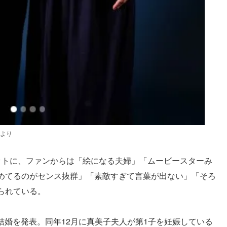
mより
ットに、ファンからは「絵になる夫婦」「ムービースターみ
めてるのがセンス抜群」「素敵すぎて言葉が出ない」「そろ
られている。
に結婚を発表。同年12月に真美子夫人が第1子を妊娠している