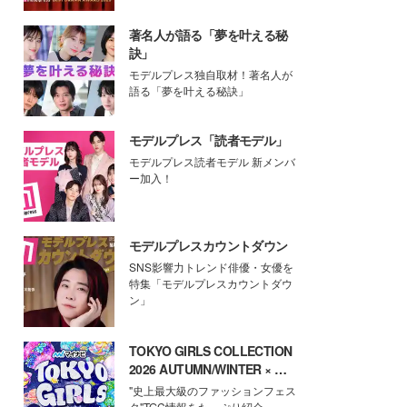
著名人が語る「夢を叶える秘
訣」
モデルプレス独自取材！著名人が
語る「夢を叶える秘訣」
モデルプレス「読者モデル」
モデルプレス読者モデル 新メンバ
ー加入！
モデルプレスカウントダウン
SNS影響力トレンド俳優・女優を
特集「モデルプレスカウントダウ
ン」
TOKYO GIRLS COLLECTION
2026 AUTUMN/WINTER × モ
デルプレス
"史上最大級のファッションフェス
タ"TGC情報をたっぷり紹介