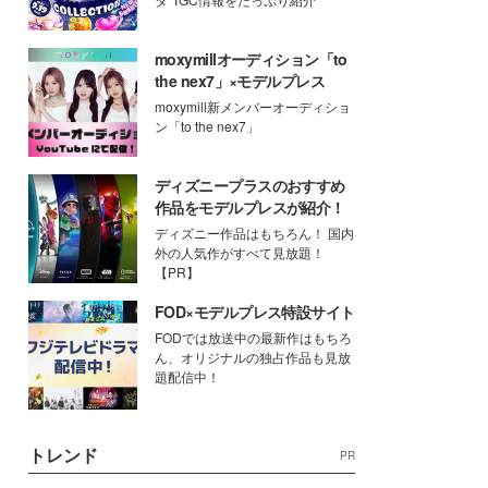
moxymillオーディション「to
the nex7」×モデルプレス
moxymill新メンバーオーディショ
ン「to the nex7」
ディズニープラスのおすすめ
作品をモデルプレスが紹介！
ディズニー作品はもちろん！ 国内
外の人気作がすべて見放題！
【PR】
FOD×モデルプレス特設サイト
FODでは放送中の最新作はもちろ
ん、オリジナルの独占作品も見放
題配信中！
トレンド
PR