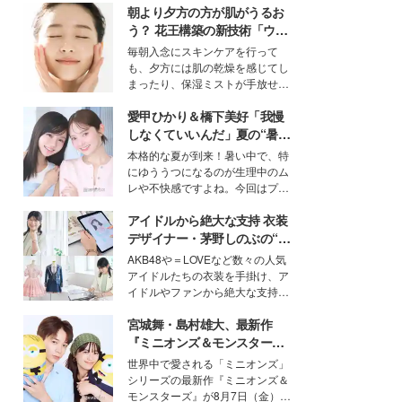
朝より夕方の方が肌がうるお
う？ 花王構築の新技術「ウォ
ーターキャプチャリングスキ
毎朝入念にスキンケアを行って
ン（捕水肌）」がスキンケア
も、夕方には肌の乾燥を感じてし
の常識を変える予感
まったり、保湿ミストが手放せな
いという読者も多いのでは？そん
愛甲ひかり＆橋下美好「我慢
な美容の常識を大きく変える可能
性を秘めた、革新的な「Water
しなくていいんだ」夏の“暑さ
Capturing Skin（ウォーターキャ
対策”の新しい選択肢とは？
本格的な夏が到来！暑い中で、特
プチャリングスキン：捕水肌）」
にゆううつになるのが生理中のム
技術を、花王が構築した。
レや不快感ですよね。今回はプラ
イベートでも仲良しで旅行好きな
アイドルから絶大な支持 衣装
モデル・愛甲ひかりさんと橋下美
好さんを迎えて本音で女子会トー
デザイナー・茅野しのぶの“可
ク。猛暑のお出かけを快適に過ご
愛い”を作る美学＜「シチズン
AKB48や＝LOVEなど数々の人気
すヒントや、2人が感動した夏の
クロスシー」インタビュー＞
アイドルたちの衣装を手掛け、ア
生理の新常識にも迫りました。
イドルやファンから絶大な支持を
得る、株式会社オサレカンパニー
宮城舞・島村雄大、最新作
取締役兼クリエイティブディレク
ター・茅野しのぶ。一人ひとりの
『ミニオンズ＆モンスター
個性に寄り添い、魅力を引き出す
ズ』の魅力熱弁 ハチャメチャ
世界中で愛される「ミニオンズ」
衣装作りは、多くの女性たちに勇
だけじゃない“友情と絆”に感
シリーズの最新作『ミニオンズ＆
気と自信を与え続けている。
動
モンスターズ』が8月7日（金）に