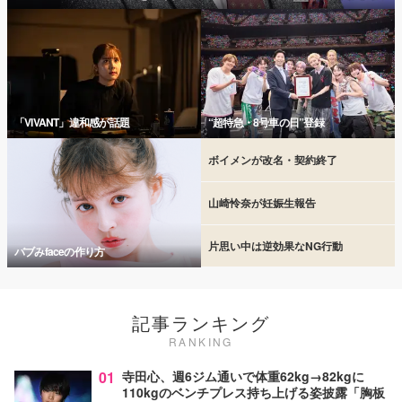
「VIVANT」違和感が話題
“超特急・8号車の日”登録
ボイメンが改名・契約終了
山崎怜奈が妊娠生報告
片思い中は逆効果なNG行動
バブみfaceの作り方
記事ランキング
RANKING
01
寺田心、週6ジム通いで体重62kg→82kgに
110kgのベンチプレス持ち上げる姿披露「胸板