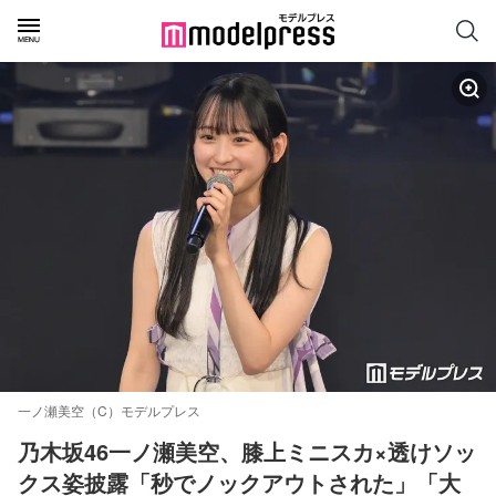
一ノ瀬美空（C）モデルプレス
乃木坂46一ノ瀬美空、膝上ミニスカ×透けソッ
クス姿披露「秒でノックアウトされた」「大