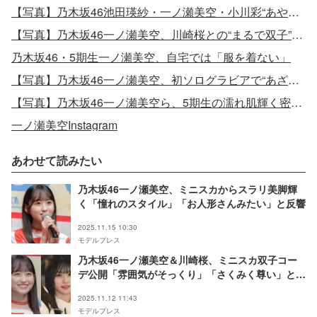
【写真】乃木坂46池田瑛紗・一ノ瀬美空・小川彩“あやみくぱん”トリオ集結
【写真】乃木坂46一ノ瀬美空、川崎桜との“まるで双子”2ショット公開
乃木坂46・5期生一ノ瀬美空、自宅では「服を着ない」
【写真】乃木坂46一ノ瀬美空、初ソログラビアで“あざと可愛さ”全開
【写真】乃木坂46一ノ瀬美空ら、5期生の濡れ肌輝く密着ショット
一ノ瀬美空Instagram
あわせて読みたい
乃木坂46一ノ瀬美空、ミニスカからスラリ美脚輝
く「憧れのスタイル」「お人形さんみたい」と反響
2025.11.15 10:30
モデルプレス
乃木坂46一ノ瀬美空＆川崎桜、ミニスカ双子コー
デ公開「雰囲気がそっくり」「さくみく尊い」と反
響
2025.11.12 11:43
モデルプレス