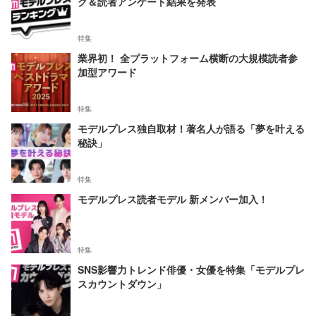
グ＆読者アンケート結果を発表
特集
業界初！ 全プラットフォーム横断の大規模読者参
加型アワード
特集
モデルプレス独自取材！著名人が語る「夢を叶える
秘訣」
特集
モデルプレス読者モデル 新メンバー加入！
特集
SNS影響力トレンド俳優・女優を特集「モデルプレ
スカウントダウン」