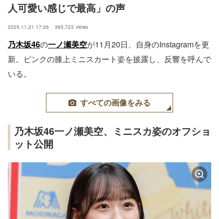
人可愛い感じで最高」の声
2025.11.21 17:26
365,723
views
乃木坂46
の
一ノ瀬美空
が11月20日、自身のInstagramを更
新。ピンクの膝上ミニスカート姿を披露し、反響を呼んで
いる。
すべての画像をみる
乃木坂46一ノ瀬美空、ミニスカ姿のオフショ
ット公開