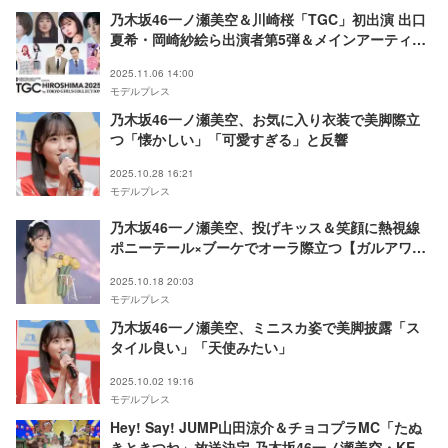
乃木坂46⼀ノ瀬美空＆川崎桜「TGC」初出演 出口
夏希・岡崎紗絵ら出演者第5弾＆メインアーティス
ト第4弾解禁【TGC広島2025】
2025.11.06 14:00
モデルプレス
乃木坂46一ノ瀬美空、お気に入り衣装で美脚際立
つ「懐かしい」「可愛すぎる」と反響
2025.10.28 16:21
モデルプレス
乃木坂46一ノ瀬美空、投げキッス＆笑顔に熱視線
ポニーテール×ブーケでオーラ際立つ【ガルアワ
2025AW】
2025.10.18 20:03
モデルプレス
乃木坂46一ノ瀬美空、ミニスカ姿で美脚披露「ス
タイル良い」「天使みたい」
2025.10.02 19:16
モデルプレス
Hey! Say! JUMP山田涼介＆チョコプラMC「たぬ
きときつね」放送決定 乃木坂46一ノ瀬美空・KEY