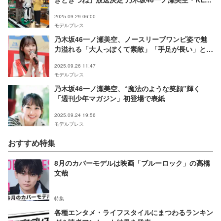
TO LIT猪狩蒼弥ら芸能人が対決
2025.09.29 06:00
モデルプレス
乃木坂46一ノ瀬美空、ノースリーブワンピ姿で魅
力溢れる「大人っぽくて素敵」「手足が長い」と反
響
2025.09.26 11:47
モデルプレス
乃木坂46一ノ瀬美空、“魔法のような笑顔”輝く
「週刊少年マガジン」初登場で表紙
2025.09.24 19:56
モデルプレス
おすすめ特集
8月のカバーモデルは映画「ブルーロック」の高橋
文哉
特集
各種エンタメ・ライフスタイルにまつわるランキン