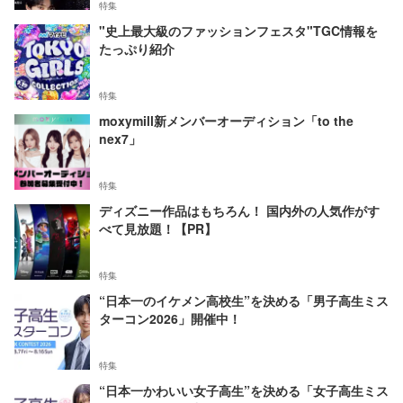
特集
"史上最大級のファッションフェスタ"TGC情報を
たっぷり紹介
特集
moxymill新メンバーオーディション「to the
nex7」
特集
ディズニー作品はもちろん！ 国内外の人気作がす
べて見放題！【PR】
特集
“日本一のイケメン高校生”を決める「男子高生ミス
ターコン2026」開催中！
特集
“日本一かわいい女子高生”を決める「女子高生ミス