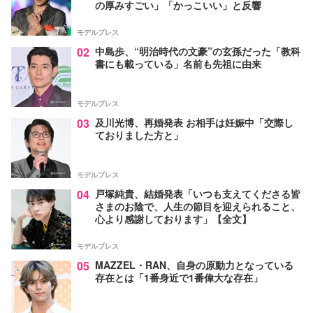
の厚みすごい」「かっこいい」と反響
モデルプレス
02
中島歩、“明治時代の文豪”の玄孫だった「教科
書にも載っている」名前も先祖に由来
モデルプレス
03
及川光博、再婚発表 お相手は妊娠中「交際し
ておりました方と」
モデルプレス
04
戸塚純貴、結婚発表「いつも支えてくださる皆
さまのお陰で、人生の節目を迎えられること、
心より感謝しております」【全文】
モデルプレス
05
MAZZEL・RAN、自身の原動力となっている
存在とは「1番身近で1番偉大な存在」