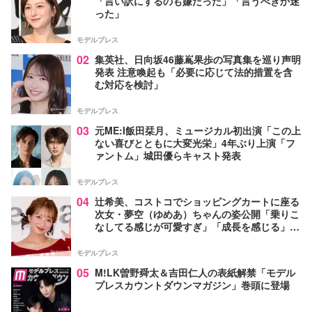
「言い訳にするのも嫌だった」「言うべきか迷
った」
モデルプレス
02
集英社、日向坂46藤嶌果歩の写真集を巡り声明
発表 注意喚起も「必要に応じて法的措置を含
む対応を検討」
モデルプレス
03
元ME:I飯田栞月、ミュージカル初出演「この上
ない喜びとともに大変光栄」4年ぶり上演「フ
ァントム」城田優らキャスト発表
モデルプレス
04
辻希美、コストコでショッピングカートに座る
次女・夢空（ゆめあ）ちゃんの姿公開「乗りこ
なしてる感じが可愛すぎ」「成長を感じる」の
声
モデルプレス
05
M!LK曽野舜太＆吉田仁人の表紙解禁「モデル
プレスカウントダウンマガジン」巻頭に登場