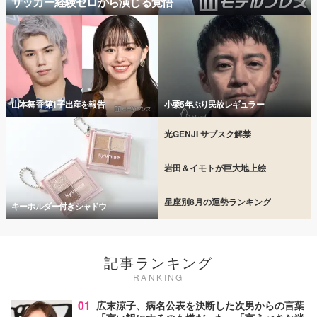
サッカー経験ゼロから演じる覚悟
山本舞香 第1子出産を報告
小栗5年ぶり民放レギュラー
光GENJI サブスク解禁
岩田＆イモトが巨大地上絵
星座別8月の運勢ランキング
キーホルダー付きシャドウ
記事ランキング
RANKING
01
広末涼子、病名公表を決断した次男からの言葉