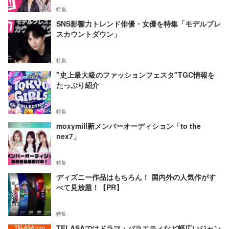
特集
SNS影響力トレンド俳優・女優を特集「モデルプレ
スカウントダウン」
特集
"史上最大級のファッションフェスタ"TGC情報を
たっぷり紹介
特集
moxymill新メンバーオーディション「to the
nex7」
特集
ディズニー作品はもちろん！ 国内外の人気作がす
べて見放題！【PR】
特集
TELASAではドラマ・バラエティなど幅広いジャン