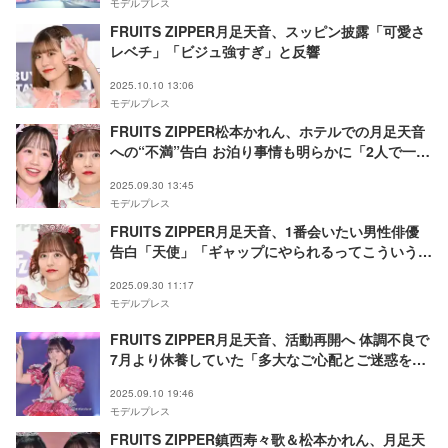
モデルプレス
FRUITS ZIPPER月足天音、スッピン披露「可愛さ
レベチ」「ビジュ強すぎ」と反響
2025.10.10 13:06
モデルプレス
FRUITS ZIPPER松本かれん、ホテルでの月足天音
への“不満”告白 お泊り事情も明らかに「2人で一緒
に寝てる」
2025.09.30 13:45
モデルプレス
FRUITS ZIPPER月足天音、1番会いたい男性俳優
告白「天使」「ギャップにやられるってこういうこ
と」
2025.09.30 11:17
モデルプレス
FRUITS ZIPPER月足天音、活動再開へ 体調不良で
7月より休養していた「多大なご心配とご迷惑をお
かけしました」【全文】
2025.09.10 19:46
モデルプレス
FRUITS ZIPPER鎮西寿々歌＆松本かれん、月足天