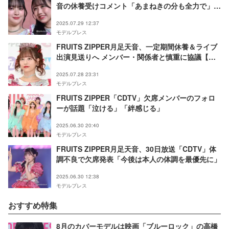
音の休養受けコメント「あまねきの分も全力で」
「6人で頑張って最高のステージにする」
2025.07.29 12:37
モデルプレス
FRUITS ZIPPER月足天音、一定期間休養＆ライブ
出演見送りへ メンバー・関係者と慎重に協議【全
文】
2025.07.28 23:31
モデルプレス
FRUITS ZIPPER「CDTV」欠席メンバーのフォロ
ーが話題「泣ける」「絆感じる」
2025.06.30 20:40
モデルプレス
FRUITS ZIPPER月足天音、30日放送「CDTV」体
調不良で欠席発表「今後は本人の体調を最優先に」
2025.06.30 12:38
モデルプレス
おすすめ特集
8月のカバーモデルは映画「ブルーロック」の高橋