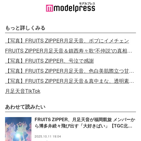
もっと詳しくみる
【写真】FRUITS ZIPPER月足天音、ボブにイメチェン
FRUITS ZIPPER月足天音＆鎮西寿々歌“不仲説”の真相告白
【写真】FRUITS ZIPPER、号泣で感謝
【写真】FRUITS ZIPPER月足天音、色白美肌際立つ甘めランジェリー姿
【写真】FRUITS ZIPPER月足天音＆真中まな、透明素肌際立つお風呂グラビア
月足天音TikTok
あわせて読みたい
FRUITS ZIPPER、月足天音が福岡凱旋 メンバーか
ら博多弁続々飛び出す「大好きばい」【TGC北九
州2025】
2025.10.11 19:04