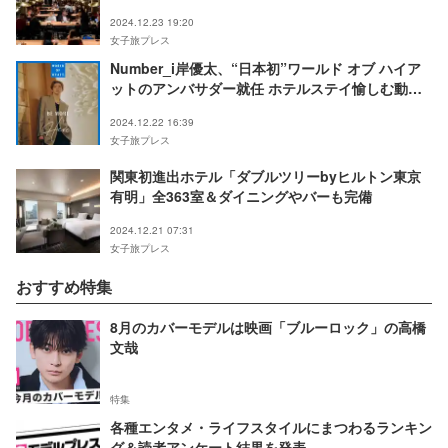
集結
2024.12.23 19:20
女子旅プレス
Number_i岸優太、“日本初”ワールド オブ ハイア
ットのアンバサダー就任 ホテルステイ愉しむ動画
公開
2024.12.22 16:39
女子旅プレス
関東初進出ホテル「ダブルツリーbyヒルトン東京
有明」全363室＆ダイニングやバーも完備
2024.12.21 07:31
女子旅プレス
おすすめ特集
8月のカバーモデルは映画「ブルーロック」の高橋
文哉
特集
各種エンタメ・ライフスタイルにまつわるランキン
グ＆読者アンケート結果を発表