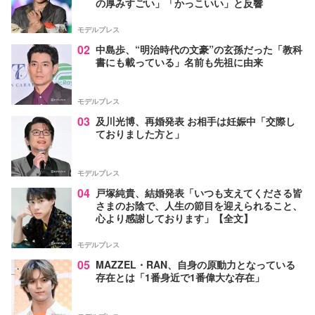
の厚みすごい」「かっこいい」と反響
モデルプレス
02
中島歩、“明治時代の文豪”の玄孫だった「教科
書にも載っている」名前も先祖に由来
モデルプレス
03
及川光博、再婚発表 お相手は妊娠中「交際し
ておりました方と」
モデルプレス
04
戸塚純貴、結婚発表「いつも支えてくださる皆
さまのお陰で、人生の節目を迎えられること、
心より感謝しております」【全文】
モデルプレス
05
MAZZEL・RAN、自身の原動力となっている
存在とは「1番身近で1番偉大な存在」