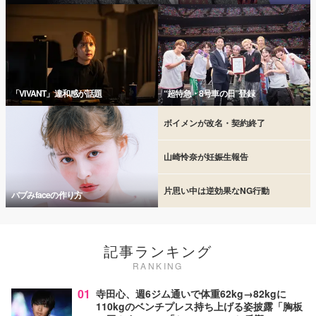
「VIVANT」違和感が話題
“超特急・8号車の日”登録
ボイメンが改名・契約終了
山崎怜奈が妊娠生報告
片思い中は逆効果なNG行動
バブみfaceの作り方
記事ランキング
RANKING
01
寺田心、週6ジム通いで体重62kg→82kgに
110kgのベンチプレス持ち上げる姿披露「胸板