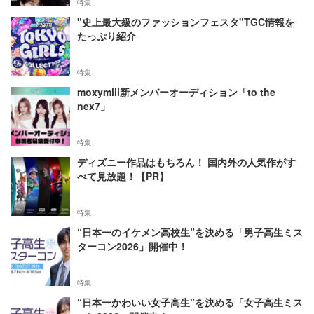
特集
"史上最大級のファッションフェスタ"TGC情報を
たっぷり紹介
特集
moxymill新メンバーオーディション「to the
nex7」
特集
ディズニー作品はもちろん！ 国内外の人気作がす
べて見放題！【PR】
特集
“日本一のイケメン高校生”を決める「男子高生ミス
ターコン2026」開催中！
特集
“日本一かわいい女子高生”を決める「女子高生ミス