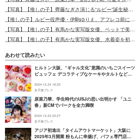
【写真】【推しの子】齊藤なぎさ演じる“ルビー”誕生秘話 前世“さりな”の意志引き継ぐ部屋を公開
【推しの子】ルビー役声優・伊駒ゆりえ、アフレコ前に行っている意外な裏技告白「喉の滑りを良くするため」
【写真】【推しの子】有馬かな実写版女優、ベットで美脚を大胆披露
【写真】【推しの子】有馬かな実写版女優、水着姿を初披露 抜群スタイル際立つ
あわせて読みたい
ヒルトン大阪、“ギャル文化”意識のいちごスイーツ
ビュッフェ デコラティブなケーキやタルトなど約
25種
2024.12.24 16:20
女子旅プレス
原菜乃華、学生時代のUSJの思い出明かす 「ユニ
春」新CMでパークを全力満喫
2024.12.23 23:27
女子旅プレス
アジア初進出「タイムアウトマーケット」大阪に
2025年3月開業 粉もんに串揚げ、パフェ専門店等