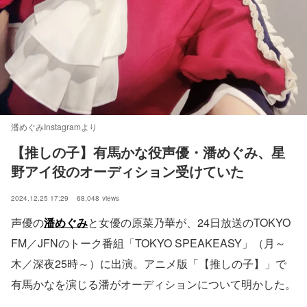
潘めぐみInstagramより
【推しの子】有馬かな役声優・潘めぐみ、星
野アイ役のオーディション受けていた
2024.12.25 17:29
68,048
views
声優の
潘めぐみ
と女優の原菜乃華が、24日放送のTOKYO
FM／JFNのトーク番組「TOKYO SPEAKEASY」（月～
木／深夜25時～）に出演。アニメ版「【推しの子】」で
有馬かなを演じる潘がオーディションについて明かした。