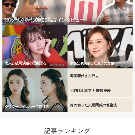
ブルーノマーズWEB独占インタビュー
恋人と破局 決断の理由語る
病名公表決断した息子の言葉
寿美花代さん死去
元TBS山本アナ 離婚発表
冷め切った夫婦関係の修復法
グラマーツインハーフ作り方
記事ランキング