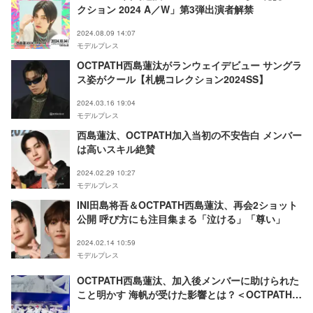
クション 2024 A／W」第3弾出演者解禁
2024.08.09 14:07
モデルプレス
OCTPATH西島蓮汰がランウェイデビュー サングラ
ス姿がクール【札幌コレクション2024SS】
2024.03.16 19:04
モデルプレス
西島蓮汰、OCTPATH加入当初の不安告白 メンバー
は高いスキル絶賛
2024.02.29 10:27
モデルプレス
INI田島将吾＆OCTPATH西島蓮汰、再会2ショット
公開 呼び方にも注目集まる「泣ける」「尊い」
2024.02.14 10:59
モデルプレス
OCTPATH西島蓮汰、加入後メンバーに助けられた
こと明かす 海帆が受けた影響とは？＜OCTPATH
LIVE 2023 -THE OCTPATH-＞