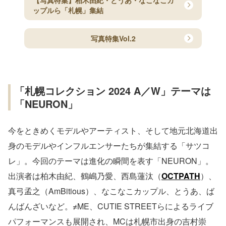
ップルら「札幌」集結
写真特集Vol.2
「札幌コレクション 2024 A／W」テーマは
「NEURON」
今をときめくモデルやアーティスト、そして地元北海道出
身のモデルやインフルエンサーたちが集結する「サツコ
レ」。今回のテーマは進化の瞬間を表す「NEURON」。
出演者は柏木由紀、鶴嶋乃愛、⻄島蓮汰（
OCTPATH
）、
真弓孟之（AmBitious）、なこなこカップル、とうあ、ば
んばんざいなど。≠ME、CUTIE STREETらによるライブ
パフォーマンスも展開され、MCは札幌市出身の吉村崇