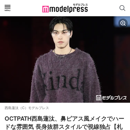
西島蓮汰（C）モデルプレス
OCTPATH西島蓮汰、鼻ピアス風メイクでハー
ドな雰囲気 長身抜群スタイルで視線独占【札