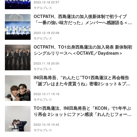
2023.12.18 22:57
モデルプレス
OCTPATH、西島蓮汰の加入後新体制で初ライブ
「一番の強い味方だった」メンバーへ感謝語る＜
OCTPATH LIVE 2023 -THE OCTPATH-／セットリ
2023.12.18 22:06
スト＞
モデルプレス
OCTPATH、TO1出身西島蓮汰の加入発表 新体制初
シングルリリースへ＜OCTAVE／Daydream＞
2023.11.18 20:00
モデルプレス
INI田島将吾、“れんたじ”TO1西島蓮汰と再会報告
「誕プレはまた今度貰うね」密着2ショット＆プリ
クラ公開
2022.10.17 15:19
モデルプレス
TO1西島蓮汰、INI田島将吾と「KCON」で1年半ぶ
り再会 2ショットにファン感涙「れんたじフォーエ
バー」「Kフェニックス大好き」
2022.10.16 15:42
モデルプレス