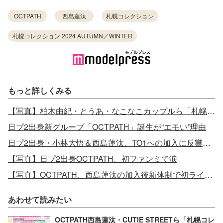
OCTPATH
西島蓮汰
札幌コレクション
札幌コレクション 2024 AUTUMN／WINTER
もっと詳しくみる
【写真】柏木由紀・とうあ・なこなこカップルら「札幌」集結
日プ2出身新グループ「OCTPATH」誕生が“エモい”理由
日プ2出身・小林大悟＆西島蓮汰、TO1への加入に反響殺到 オーディション中から熱い注目を集める理由とは
【写真】日プ2出身OCTPATH、初ファンミで涙
【写真】OCTPATH、西島蓮汰の加入後新体制で初ライブ 「一番の強い味方だった」メンバーへ感謝語る
あわせて読みたい
OCTPATH西島蓮汰・CUTIE STREETら「札幌コレ