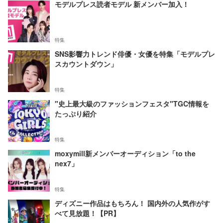
モデルプレス読者モデル 新メンバー加入！
特集
SNS影響力トレンド俳優・女優を特集「モデルプレ
スカウントダウン」
特集
"史上最大級のファッションフェスタ"TGC情報を
たっぷり紹介
特集
moxymill新メンバーオーディション「to the
nex7」
特集
ディズニー作品はもちろん！ 国内外の人気作がす
べて見放題！【PR】