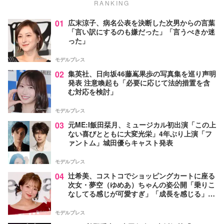
RANKING
01
広末涼子、病名公表を決断した次男からの言葉
「言い訳にするのも嫌だった」「言うべきか迷
った」
モデルプレス
02
集英社、日向坂46藤嶌果歩の写真集を巡り声明
発表 注意喚起も「必要に応じて法的措置を含
む対応を検討」
モデルプレス
03
元ME:I飯田栞月、ミュージカル初出演「この上
ない喜びとともに大変光栄」4年ぶり上演「フ
ァントム」城田優らキャスト発表
モデルプレス
04
辻希美、コストコでショッピングカートに座る
次女・夢空（ゆめあ）ちゃんの姿公開「乗りこ
なしてる感じが可愛すぎ」「成長を感じる」の
声
モデルプレス