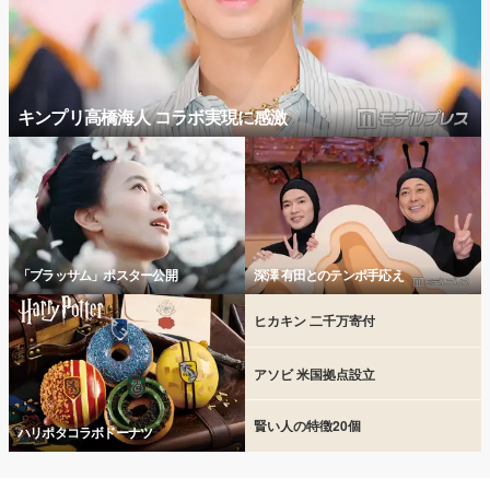
キンプリ高橋海人 コラボ実現に感激
「ブラッサム」ポスター公開
深澤 有田とのテンポ手応え
ヒカキン 二千万寄付
アソビ 米国拠点設立
賢い人の特徴20個
ハリポタコラボドーナツ