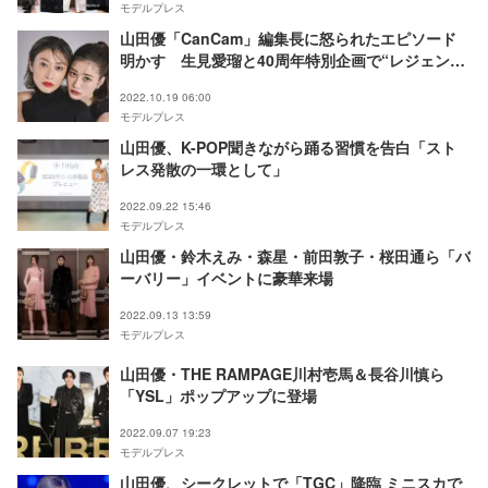
モデルプレス
山田優「CanCam」編集長に怒られたエピソード
明かす 生見愛瑠と40周年特別企画で“レジェンド
OG×現役”コラボ実現
2022.10.19 06:00
モデルプレス
山田優、K-POP聞きながら踊る習慣を告白「スト
レス発散の一環として」
2022.09.22 15:46
モデルプレス
山田優・鈴木えみ・森星・前田敦子・桜田通ら「バ
ーバリー」イベントに豪華来場
2022.09.13 13:59
モデルプレス
山田優・THE RAMPAGE川村壱馬＆長谷川慎ら
「YSL」ポップアップに登場
2022.09.07 19:23
モデルプレス
山田優、シークレットで「TGC」降臨 ミニスカで