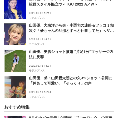
抜群スタイル際立つ＜TGC 2022 A／W＞
2022.09.03 16:11
モデルプレス
山田優、大泉洋から夫・小栗旬の連絡＆ツッコミ相
次ぐ「優ちゃんの旦那とずっと仕事してた」＜ザ・
マスクド・シンガー＞
2022.08.18 14:31
モデルプレス
山田優、美脚ショット披露 “片足1分”マッサージ方
法に反響
2022.08.16 14:31
モデルプレス
山田優、弟・山田親太朗との久々2ショット公開に
「仲良しで可愛い」「そっくり」の声
2022.07.11 15:24
モデルプレス
おすすめ特集
8月のカバーモデルは映画「ブルーロック」の高橋