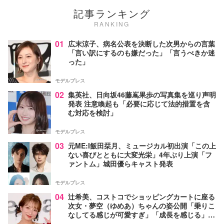
記事ランキング
RANKING
01
広末涼子、病名公表を決断した次男からの言葉
「言い訳にするのも嫌だった」「言うべきか迷
った」
モデルプレス
02
集英社、日向坂46藤嶌果歩の写真集を巡り声明
発表 注意喚起も「必要に応じて法的措置を含
む対応を検討」
モデルプレス
03
元ME:I飯田栞月、ミュージカル初出演「この上
ない喜びとともに大変光栄」4年ぶり上演「フ
ァントム」城田優らキャスト発表
モデルプレス
04
辻希美、コストコでショッピングカートに座る
次女・夢空（ゆめあ）ちゃんの姿公開「乗りこ
なしてる感じが可愛すぎ」「成長を感じる」の
声