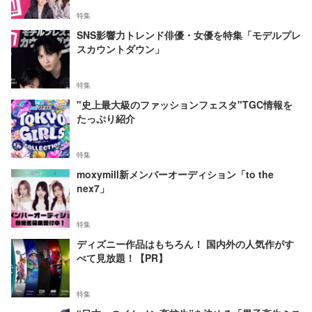
特集
SNS影響力トレンド俳優・女優を特集「モデルプレ
スカウントダウン」
特集
"史上最大級のファッションフェスタ"TGC情報を
たっぷり紹介
特集
moxymill新メンバーオーディション「to the
nex7」
特集
ディズニー作品はもちろん！ 国内外の人気作がす
べて見放題！【PR】
特集