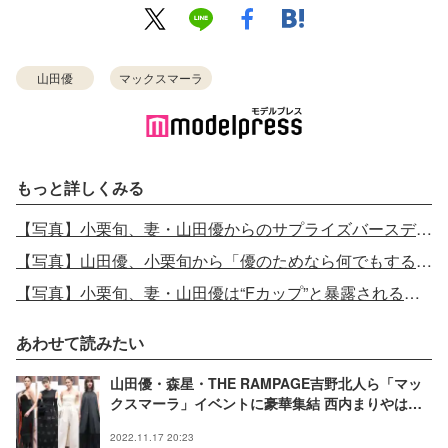
山田優
マックスマーラ
もっと詳しくみる
【写真】小栗旬、妻・山田優からのサプライズバースデーで号泣 嵐・松本潤から暴露
【写真】山田優、小栗旬から「優のためなら何でもするから戻りたい」交際時の秘話を告白
【写真】小栗旬、妻・山田優は“Fカップ”と暴露される「なんであいつが知っているんだ（笑）」
あわせて読みたい
山田優・森星・THE RAMPAGE吉野北人ら「マッ
クスマーラ」イベントに豪華集結 西内まりやは胸
元大胆魅せ
2022.11.17 20:23