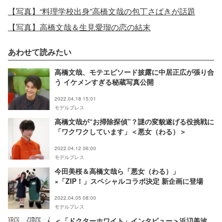
【写真】“料理学校出身”高橋文哉の包丁さばきが話題
【写真】高橋文哉＆生見愛瑠の恋の結末
あわせて読みたい
高橋文哉、モテエピソード披露に中居正広が張り合
う イケメンすぎる秘蔵写真公開
2022.04.18 15:01
モデルプレス
高橋文哉が“お掃除探偵”？謎の変貌遂げる役挑戦に
「ワクワクしています」＜悪女（わる）＞
2022.04.12 06:00
モデルプレス
今田美桜＆高橋文哉ら「悪女（わる）」
×「ZIP！」スペシャルコラボ決定 新企画に登場
2022.04.05 08:00
モデルプレス
＜「ドクターホワイト」インタビュー＞浜辺美波