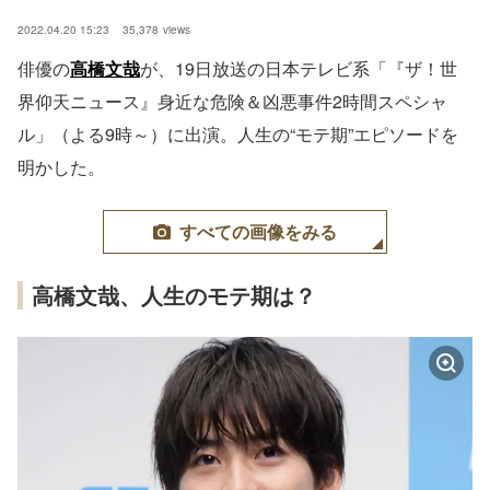
2022.04.20 15:23
35,378
views
俳優の
高橋文哉
が、19日放送の日本テレビ系「『ザ！世
界仰天ニュース』身近な危険＆凶悪事件2時間スペシャ
ル」（よる9時～）に出演。人生の“モテ期”エピソードを
明かした。
すべての画像をみる
高橋文哉、人生のモテ期は？