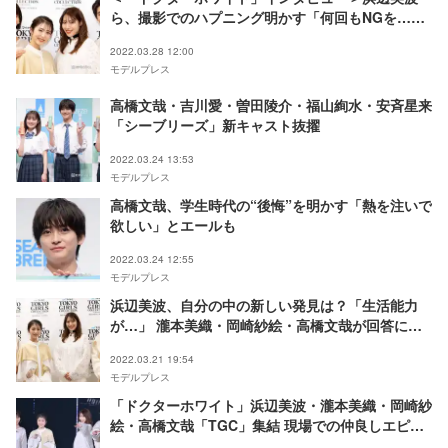
ら、撮影でのハプニング明かす「何回もNGを…」
高橋文哉にツッコミも
2022.03.28 12:00
モデルプレス
高橋文哉・吉川愛・曽田陵介・福山絢水・安斉星来
「シーブリーズ」新キャスト抜擢
2022.03.24 13:53
モデルプレス
高橋文哉、学生時代の“後悔”を明かす「熱を注いで
欲しい」とエールも
2022.03.24 12:55
モデルプレス
浜辺美波、自分の中の新しい発見は？「生活能力
が…」 瀧本美織・岡崎紗絵・高橋文哉が回答に感
心する場面も＜TGC 2022 S／S＞
2022.03.21 19:54
モデルプレス
「ドクターホワイト」浜辺美波・瀧本美織・岡崎紗
絵・高橋文哉「TGC」集結 現場での仲良しエピソ
ードも＜TGC 2022 S／S＞