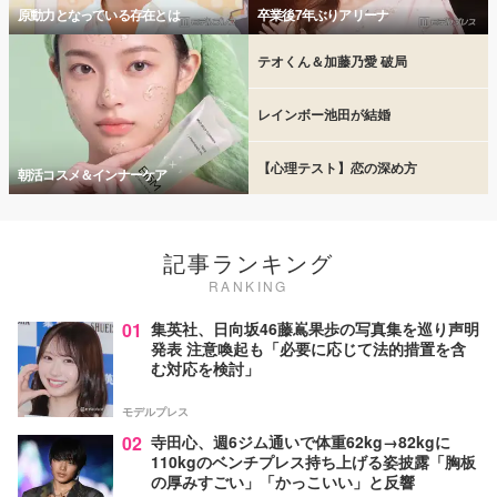
原動力となっている存在とは
卒業後7年ぶりアリーナ
テオくん＆加藤乃愛 破局
レインボー池田が結婚
【心理テスト】恋の深め方
朝活コスメ＆インナーケア
記事ランキング
RANKING
01
集英社、日向坂46藤嶌果歩の写真集を巡り声明
発表 注意喚起も「必要に応じて法的措置を含
む対応を検討」
モデルプレス
02
寺田心、週6ジム通いで体重62kg→82kgに
110kgのベンチプレス持ち上げる姿披露「胸板
の厚みすごい」「かっこいい」と反響