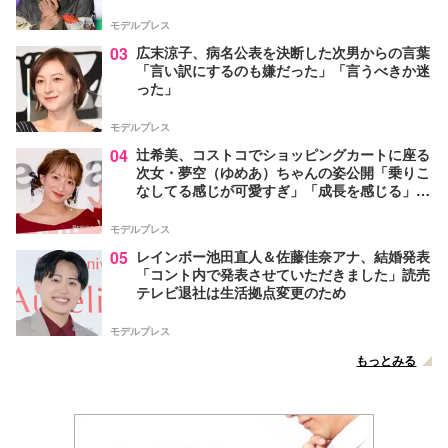
モデルプレス
03
広末涼子、病名公表を決断した次男からの言葉
「言い訳にするのも嫌だった」「言うべきか迷
った」
モデルプレス
04
辻希美、コストコでショッピングカートに座る
次女・夢空（ゆめあ）ちゃんの姿公開「乗りこ
なしてる感じが可愛すぎ」「成長を感じる」の
声
モデルプレス
05
レインボー池田直人＆佐藤佳奈アナ、結婚発表
「コント内で発表させていただきました」読売
テレビ退社は生活拠点変更のため
モデルプレス
もっとみる