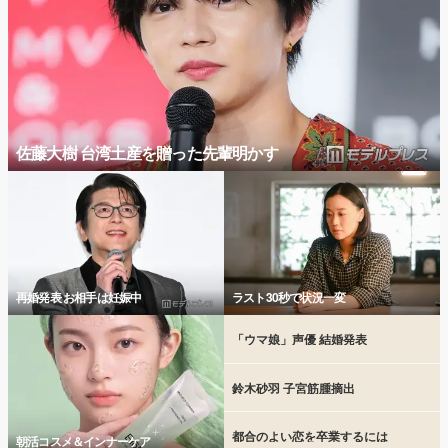
佐藤大樹 台湾土産を贈った先輩明かす
再婚発表 お相手は妊娠中
ラスト30秒で状況一変
「ウマ娘」声優 結婚発表
鈴木砂羽 子宮筋腫摘出
都合のよい恋を卒業するには
朝活コスメ＆インナーケア