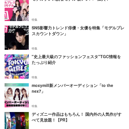
特集
SNS影響力トレンド俳優・女優を特集「モデルプレ
スカウントダウン」
特集
"史上最大級のファッションフェスタ"TGC情報を
たっぷり紹介
特集
moxymill新メンバーオーディション「to the
nex7」
特集
ディズニー作品はもちろん！ 国内外の人気作がす
べて見放題！【PR】