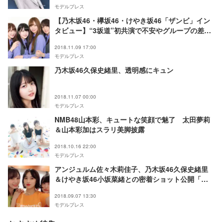
モデルプレス
【乃木坂46・欅坂46・けやき坂46「ザンビ」イン
タビュー】“3坂道”初共演で不安やグループの差に
本音…楽屋エピソード、呼び名も決定＜久保史緒
2018.11.09 17:00
里・梅澤美波・菅井友香・加藤史帆／
モデルプレス
TEAM“BLUE”＞
乃木坂46久保史緒里、透明感にキュン
2018.11.07 00:00
モデルプレス
NMB48山本彩、キュートな笑顔で魅了 太田夢莉
＆山本彩加はスラリ美脚披露
2018.10.16 22:00
モデルプレス
アンジュルム佐々木莉佳子、乃木坂46久保史緒里
＆けやき坂46小坂菜緒との密着ショット公開「破
壊力抜群」「天使が3人」
2018.09.07 13:30
モデルプレス