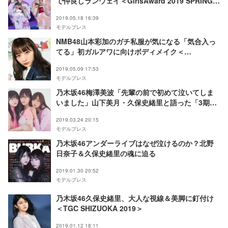
で仲良しランウェイ＜GirlsAward 2019 SPRING／
SUMMER＞
2019.05.18 16:39
モデルプレス
NMB48山本彩加のガチ私服が気になる「気合入っ
てる」初ガルアワに向けボディメイク＜
GirlsAward 2019 S／Sフィッティングに潜入＞
2019.05.09 17:53
モデルプレス
乃木坂46梅澤美波「先輩の前で初めて泣いてしま
いました」山下美月・久保史緒里と語った「3期生
の“現在地”」
2019.03.24 20:15
モデルプレス
乃木坂46アンダーライブはなぜ泣けるのか？北野
日奈子＆久保史緒里の魂に迫る
2019.01.30 20:52
モデルプレス
乃木坂46久保史緒里、大人な視線＆美脚に釘付け
＜TGC SHIZUOKA 2019＞
2019.01.12 18:11