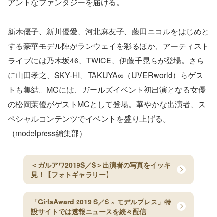
アントなファンタジーを届ける。
新木優子、新川優愛、河北麻友子、藤田ニコルをはじめと
する豪華モデル陣がランウェイを彩るほか、アーティスト
ライブには乃木坂46、TWICE、伊藤千晃らが登場。さら
に山田孝之、SKY-HI、TAKUYA∞（UVERworld）らゲス
トも集結。MCには、ガールズイベント初出演となる女優
の松岡茉優がゲストMCとして登場。華やかな出演者、ス
ペシャルコンテンツでイベントを盛り上げる。
（modelpress編集部）
＜ガルアワ2019S／S＞出演者の写真をイッキ
見！【フォトギャラリー】
「GirlsAward 2019 S／S × モデルプレス」特
設サイトでは速報ニュースを続々配信