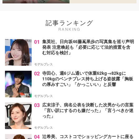
記事ランキング
RANKING
01
集英社、日向坂46藤嶌果歩の写真集を巡り声明
発表 注意喚起も「必要に応じて法的措置を含
む対応を検討」
モデルプレス
02
寺田心、週6ジム通いで体重62kg→82kgに
110kgのベンチプレス持ち上げる姿披露「胸板
の厚みすごい」「かっこいい」と反響
モデルプレス
03
広末涼子、病名公表を決断した次男からの言葉
「言い訳にするのも嫌だった」「言うべきか迷
った」
モデルプレス
04
辻希美、コストコでショッピングカートに座る